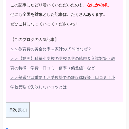
この記事にたどり着いていただいたのも、
なにかの縁。
他にも
全国を対象とした記事は、たくさんあります。
ぜひご覧になっていってくださいね！
【このブログの人気記事】
＞＞教育費の黄金比率＝家計の15％はなぜ？
＞＞【動画】精華小学校の学校見学の感想＆入試対策・教
育の特徴・学費・口コミ・倍率（偏差値）など
＞＞塾選びは重要！お受験塾での嫌な体験談・口コミ！小
学校受験で失敗しないコツとは
目次
[
見る
]