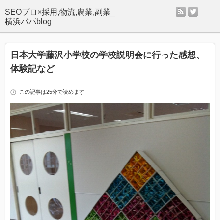
rss
twitter
SEOプロ×採用,物流,農業,副業_
横浜パパblog
日本大学藤沢小学校の学校説明会に行った感想、
体験記など
この記事は25分で読めます