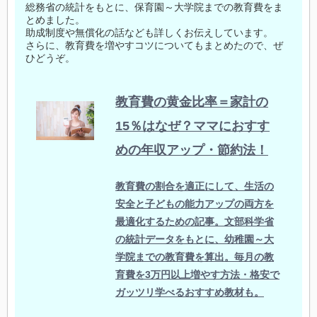
総務省の統計をもとに、保育園～大学院までの教育費をま
とめました。
助成制度や無償化の話なども詳しくお伝えしています。
さらに、教育費を増やすコツについてもまとめたので、ぜ
ひどうぞ。
教育費の黄金比率＝家計の
15％はなぜ？ママにおすす
めの年収アップ・節約法！
教育費の割合を適正にして、生活の
安全と子どもの能力アップの両方を
最適化するための記事。文部科学省
の統計データをもとに、幼稚園～大
学院までの教育費を算出。毎月の教
育費を3万円以上増やす方法・格安で
ガッツリ学べるおすすめ教材も。