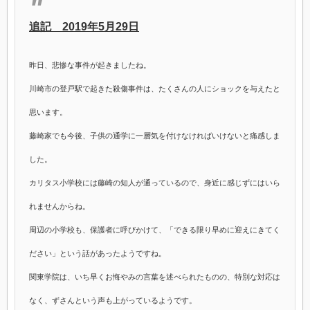
追記 2019年5月29日
昨日、悲惨な事件が起きましたね。
川崎市の登戸駅で起きた殺傷事件は、たくさんの人にショックを与えたと
思います。
藤崎家でも今後、子供の通学に一層気を付けなければいけないと痛感しま
した。
カリタス小学校には藤崎の知人が通っているので、身近に感じずにはいら
れませんからね。
周辺の小学校も、保護者に呼びかけて、「できる限り早めに迎えにきてく
ださい」という話があったようですね。
関東学院は、いち早くお悔やみの言葉を述べられたものの、特別な対応は
なく、ずさんという声も上がっているようです。