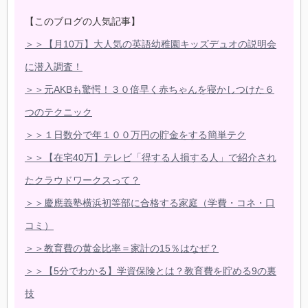
【このブログの人気記事】
＞＞【月10万】大人気の英語幼稚園キッズデュオの説明会
に潜入調査！
＞＞元AKBも驚愕！３０倍早く赤ちゃんを寝かしつけた６
つのテクニック
＞＞１日数分で年１００万円の貯金をする簡単テク
＞＞【在宅40万】テレビ「得する人損する人」で紹介され
たクラウドワークスって？
＞＞慶應義塾横浜初等部に合格する家庭（学費・コネ・口
コミ）
＞＞教育費の黄金比率＝家計の15％はなぜ？
＞＞【5分でわかる】学資保険とは？教育費を貯める9の裏
技