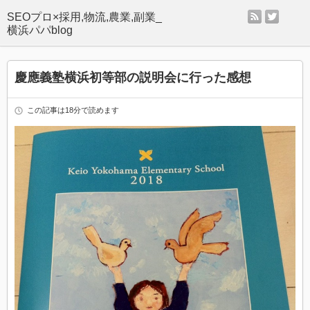
rss
twitter
SEOプロ×採用,物流,農業,副業_
横浜パパblog
慶應義塾横浜初等部の説明会に行った感想
この記事は18分で読めます