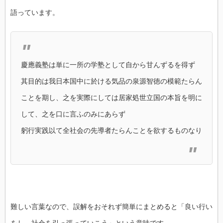
語っています。
慶應義塾は単に一所の学塾として自から甘んずるを得ず
其目的は我日本国中に於ける気品の泉源智徳の模範たらん
ことを期し、之を実際にしては居家処世立国の本旨を明に
して、之を口に言ふのみにあらず
躬行実践以て全社会の先導者たらんことを欲するものなり
難しい言葉なので、誤解をおそれず簡単にまとめると「良い行い