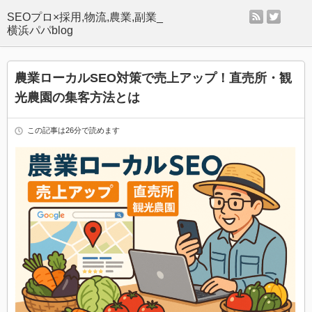
rss
twitter
SEOプロ×採用,物流,農業,副業_
横浜パパblog
農業ローカルSEO対策で売上アップ！直売所・観
光農園の集客方法とは
この記事は26分で読めます