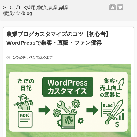
rss
twitter
SEOプロ×採用,物流,農業,副業_
横浜パパblog
農業ブログカスタマイズのコツ【初心者】
WordPressで集客・直販・ファン獲得
この記事は24分で読めます