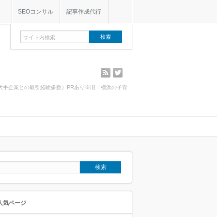
SEOコンサル
記事作成代行
rss
twitter
・大手企業との取引経験多数）PRあり※旧：横浜の子育
人気ページ