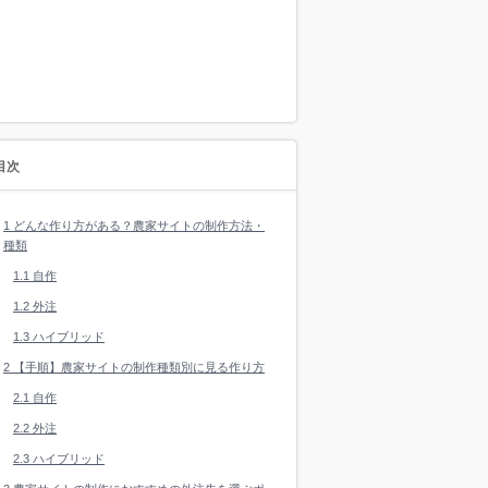
目次
1
どんな作り方がある？農家サイトの制作方法・
種類
1.1
自作
1.2
外注
1.3
ハイブリッド
2
【手順】農家サイトの制作種類別に見る作り方
2.1
自作
2.2
外注
2.3
ハイブリッド