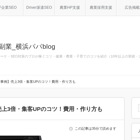
F企業SEO
Driver派遣SEO
農業HP支援
農業採用支援
広告掲載
副業_横浜パパblog
bマーケ・SEO対策のプロが稼ぐコツ・健康・農業・子育てのコツを紹介（10年以上の実績
事例】売上3倍・集客UPのコツ！費用・作り方も
上3倍・集客UPのコツ！費用・作り方も
この記事は35分で読めます