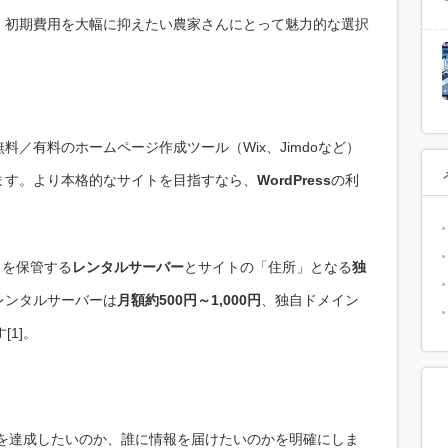
、初期費用を大幅に抑えたい農家さんにとって魅力的な選択
／有料のホームページ作成ツール（Wix、Jimdoなど）
ます。より本格的なサイトを目指すなら、
WordPress
の利
ータを保管する
レンタルサーバー
とサイトの「住所」となる
独
レンタルサーバーは
月額約500円～1,000円
、独自ドメイン
[1]。
を達成したいのか、誰に情報を届けたいのかを明確にしま