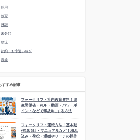
採用
教育
日記
未分類
物流
節約・お小遣い稼ぎ
農業
おすすめ記事
フォークリフト社内教育資料！厚
生労働省・PDF・動画・パワーポ
イントなどで事故0にする方法
フォークリフト運転方法！基本動
作10項目・マニュアルなど！積み
込み・荷役・運搬やリーチの操作