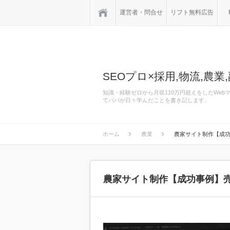
ホーム
運営者・問合せ
リフト無料広告
SEOプロ×採用,物流,農業,
知識・経験ゼロから月収110万円超えをしたWe
てパパが日々学んだことを書き記します。
ホーム
農業
農家サイト制作【成功
農家サイト制作【成功事例】売