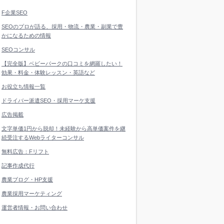
F企業SEO
SEOのプロが語る、採用・物流・農業・副業で豊
かになるための情報
SEOコンサル
【完全版】ベビーパークの口コミを網羅したい！
効果・料金・体験レッスン・英語など
お役立ち情報一覧
ドライバー派遣SEO・採用マーケ支援
広告掲載
文字単価1円から脱却！未経験から高単価案件を継
続受注するWebライターコンサル
無料広告：Fリフト
記事作成代行
農業ブログ・HP支援
農業採用マーケティング
運営者情報・お問い合わせ