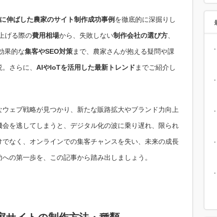
上に伸ばした農家のサイト制作成功事例
を徹底的に深掘りし
上げる際の
費用相場
から、失敗しない
制作会社の選び方
、
効果的な
集客やSEO対策
まで、農家さんが抱える疑問や課
説。さらに、
AIやIoTを活用した最新トレンド
までご紹介し
なウェブ戦略が見つかり、新たな販路拡大やブランド力向上
機会を逃してしまうと、デジタル化の波に乗り遅れ、限られ
けでなく、オンラインでの集客チャンスを失い、未来の成長
功への第一歩を、この記事から踏み出しましょう。