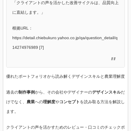
「クライアントの声を活かした改善サイクルは、品質向上
に直結します。」
根拠URL：
https://detail.chiebukuro.yahoo.co.jp/qa/question_detail/q
14274976989 [7]
優れたポートフォリオから読み解くデザインスキルと農業理解度
過去の
制作事例
から、その会社やデザイナーの
デザインスキル
だ
けでなく、
農業
への
理解度
や
コンセプト
を読み取る方法を解説し
ます。
クライアントの声を活かすためのレビュー・口コミのチェックポ