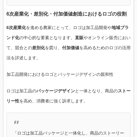
6次産業化・差別化・付加価値創造におけるロゴの役割
6次産業化
を進める農家にとって、ロゴは加工品開発や
地域ブラ
ンド化
の中心的な要素となります。
直販
やオンライン販売におい
て、競合との
差別化
を図り、
付加価値
を高めるためのロゴの活用
法を詳述します。
加工品開発におけるロゴとパッケージデザインの親和性
ロゴは加工品の
パッケージデザイン
と一体となり、商品の
ストー
リー性
を高め、消費者に強く訴求します。
「ロゴは加工品パッケージと一体化し、商品のストーリー