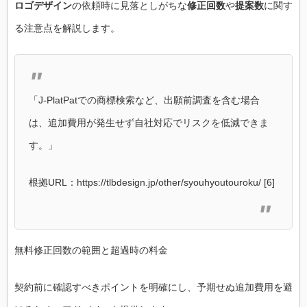
ロゴデザイン
の依頼時に見落としがちな
修正回数
や
提案数
に関す
る注意点を解説します。
「J-PlatPatでの商標検索など、出願前調査を含む場合
は、追加費用が発生せず自社対応でリスクを低減できま
す。」
根拠URL：https://tlbdesign.jp/other/syouhyoutouroku/ [6]
無料修正回数の範囲と超過時の料金
契約前に確認すべきポイントを明確にし、予期せぬ追加費用を避