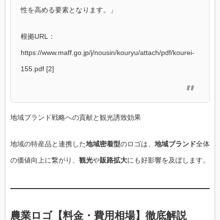
性を高める要素となります。」
根拠URL：
https://www.maff.go.jp/j/nousin/kouryu/attach/pdf/kourei-
155.pdf [2]
地域ブランド戦略への貢献と観光誘致効果
地域の特産品と連携した
地域密着型
のロゴは、
地域ブランド
全体
の価値向上に繋がり、
観光
や
販路拡大
にも好影響を及ぼします。
農業ロゴ【料金・費用相場】徹底解説