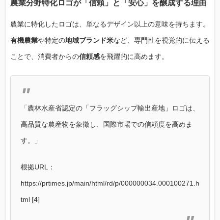
農業分野特化ロゴが「信頼」と「安心」を醸成する理由
農業に特化したロゴは、単なるデザイン以上の意味を持ちます。
有機農業
や特定の
地域ブランド米
など、専門性を視覚的に伝える
ことで、消費者からの
信頼感
を飛躍的に高めます。
「農林水産省認定の「フラッグシップ輸出産地」ロゴは、
高品質な農産物を象徴し、国際市場での信頼度を高めま
す。」
根拠URL：
https://prtimes.jp/main/html/rd/p/000000034.000100271.h
tml [4]