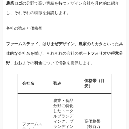
農業ロゴ
の分野で高い実績を持つデザイン会社を具体的に紹介
し、それぞれの特徴を解説します。
各社の強みと価格帯
ファームステッド
、
はりまぜデザイン
、
農家のミカタ
といった具
体的な会社名を挙げ、それぞれの会社の
ポートフォリオ
や
得意分
野
、おおよその
料金
について情報を提供します。
価格帯（目
会社名
強み
安）
農業・食品
分野に特化
したトータ
ルブランデ
ィング。ブ
高価格帯
ファームス
ランディン
（数百万
テッド