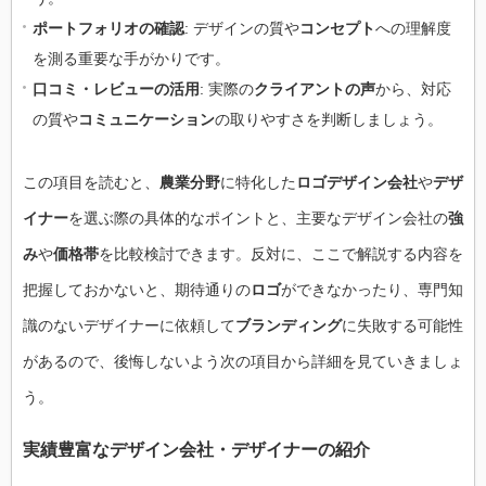
ポートフォリオの確認
: デザインの質や
コンセプト
への理解度
を測る重要な手がかりです。
口コミ・レビューの活用
: 実際の
クライアントの声
から、対応
の質や
コミュニケーション
の取りやすさを判断しましょう。
この項目を読むと、
農業分野
に特化した
ロゴデザイン会社
や
デザ
イナー
を選ぶ際の具体的なポイントと、主要なデザイン会社の
強
み
や
価格帯
を比較検討できます。反対に、ここで解説する内容を
把握しておかないと、期待通りの
ロゴ
ができなかったり、専門知
識のないデザイナーに依頼して
ブランディング
に失敗する可能性
があるので、後悔しないよう次の項目から詳細を見ていきましょ
う。
実績豊富なデザイン会社・デザイナーの紹介