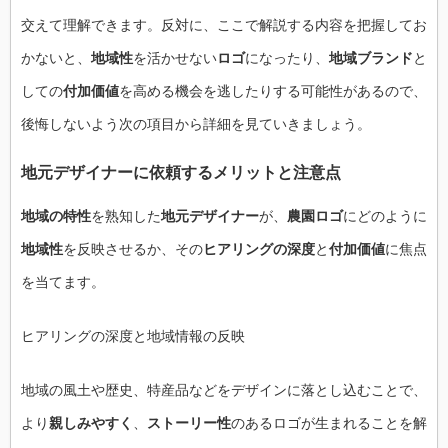
交えて理解できます。反対に、ここで解説する内容を把握してお
かないと、
地域性
を活かせない
ロゴ
になったり、
地域ブランド
と
しての
付加価値
を高める機会を逃したりする可能性があるので、
後悔しないよう次の項目から詳細を見ていきましょう。
地元デザイナーに依頼するメリットと注意点
地域の特性
を熟知した
地元デザイナー
が、
農園ロゴ
にどのように
地域性
を反映させるか、その
ヒアリングの深度
と
付加価値
に焦点
を当てます。
ヒアリングの深度と地域情報の反映
地域の風土や歴史、特産品などをデザインに落とし込むことで、
より
親しみやすく
、
ストーリー性
のあるロゴが生まれることを解