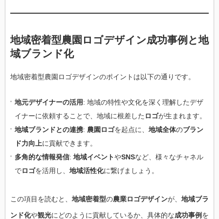
地域密着型農園ロゴデザイン成功事例と地
域ブランド化
地域密着型農園ロゴデザインのポイントは以下の通りです。
地元デザイナーの活用
: 地域の特性や文化を深く理解したデザ
イナーに依頼することで、地域に根差した
ロゴ
が生まれます。
地域ブランドとの連携
:
農園ロゴ
を起点に、
地域全体
の
ブラン
ド力向上
に貢献できます。
多角的な情報発信
:
地域イベント
や
SNS
など、様々なチャネル
で
ロゴ
を活用し、
地域活性化
に繋げましょう。
この項目を読むと、
地域密着型
の
農業ロゴデザイン
が、
地域ブラ
ンド化
や
観光
にどのように貢献しているか、具体的な
成功事例
を