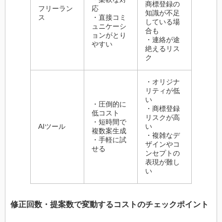
商標登録の
フリーラン
応
知識が不足
ス
・直接コミ
している場
ュニケーシ
合も
ョンがとり
・連絡が途
やすい
絶えるリス
ク
・オリジナ
リティが低
い
・圧倒的に
・商標登録
低コスト
リスクが高
・短時間で
AIツール
い
複数案生成
・複雑なデ
・手軽に試
ザインやコ
せる
ンセプトの
表現が難し
い
修正回数・提案数で変動するコストのチェックポイント