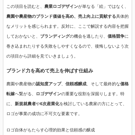
この項目を読むと、
農業ロゴデザイン
が単なる「絵」ではなく、
農園や農産物のブランド価値を高め、売上向上に貢献する
具体的
なメリットを感じられます。反対に、ここで解説する内容を把握
しておかないと、
ブランディング
の機会を逃したり、
価格競争
に
巻き込まれたりする失敗をしやすくなるので、後悔しないよう次
の項目から詳細を見ていきましょう。
ブランド力を高めて売上を伸ばす仕組み
農園や農産物の
認知度アップ
、
信頼感醸成
、そして最終的な
価格
転嫁
へ繋がる、
ロゴデザイン
の重要な役割を深掘りします。特
に、
新規就農者
や
6次産業化
を検討している農家の方にとって、
ロゴが事業の成功に不可欠な要素です。
ロゴ自体がもたらす心理的効果と信頼感の醸成