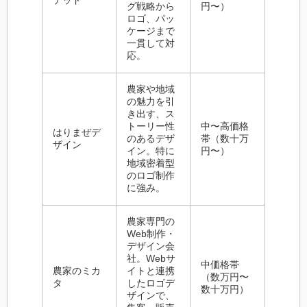
グ戦略から
円〜）
ロゴ、パッ
ケージまで
一貫して対
応。
農家や地域
の魅力を引
き出す、ス
トーリー性
中〜高価格
はりまぜデ
のあるデザ
帯（数十万
ザイン
イン。特に
円〜）
地域密着型
のロゴ制作
に強み。
農家専門の
Web制作・
デザイン会
社。Webサ
中価格帯
農家のミカ
イトと連携
（数万円〜
タ
したロゴデ
数十万円）
ザインで、