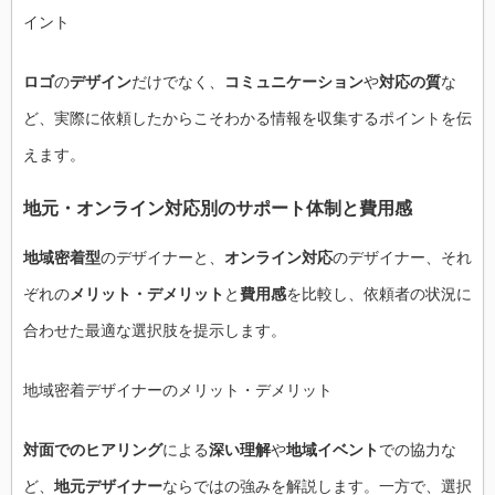
イント
ロゴ
の
デザイン
だけでなく、
コミュニケーション
や
対応の質
な
ど、実際に依頼したからこそわかる情報を収集するポイントを伝
えます。
地元・オンライン対応別のサポート体制と費用感
地域密着型
のデザイナーと、
オンライン対応
のデザイナー、それ
ぞれの
メリット・デメリット
と
費用感
を比較し、依頼者の状況に
合わせた最適な選択肢を提示します。
地域密着デザイナーのメリット・デメリット
対面でのヒアリング
による
深い理解
や
地域イベント
での協力な
ど、
地元デザイナー
ならではの強みを解説します。一方で、選択