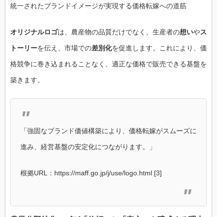
統一されたブランドイメージが実現する価格転嫁への道筋
オリジナルロゴ
は、農産物の品質だけでなく、生産者の
想い
や
ス
トーリー
を伝え、市場での
差別化
を促進します。これにより、価
格競争に巻き込まれることなく、適正な価格で販売できる基盤を
築きます。
「強固なブランド価値構築により、価格転嫁がスムーズに
進み、経営基盤の安定化につながります。」
根拠URL：https://maff.go.jp/j/use/logo.html [3]