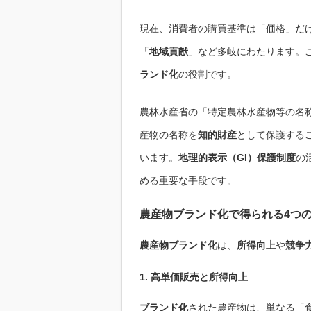
現在、消費者の購買基準は「価格」だ
「
地域貢献
」など多岐にわたります。
ランド化
の役割です。
農林水産省の「特定農林水産物等の名
産物の名称を
知的財産
として保護する
います。
地理的表示（GI）保護制度
の
める重要な手段です。
農産物ブランド化で得られる4つ
農産物ブランド化
は、
所得向上
や
競争
1. 高単価販売と所得向上
ブランド化
された農産物は、単なる「