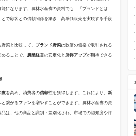
可能になります。農林水産省の資料でも、「ブランドとは、
ことで顧客との信頼関係を築き、高単価販売を実現する手段
る野菜と比較して、
ブランド野菜
は数倍の価格で取引される
高めることで、
農業経営
の安定化と
所得アップ
が期待できる
得
知度
を高め、消費者の
信頼性
を獲得します。これにより、
新
へと繋がる
ファン
を増やすことができます。農林水産省の資
製品は、他の商品と識別・差別化され、市場での認知度や評