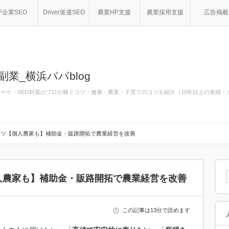
F企業SEO
Driver派遣SEO
農業HP支援
農業採用支援
広告掲載
副業_横浜パパblog
bマーケ・SEO対策のプロが稼ぐコツ・健康・農業・子育てのコツを紹介（10年以上の実績
コツ【個人農家も】補助金・販路開拓で農業経営を改善
人農家も】補助金・販路開拓で農業経営を改善
この記事は13分で読めます