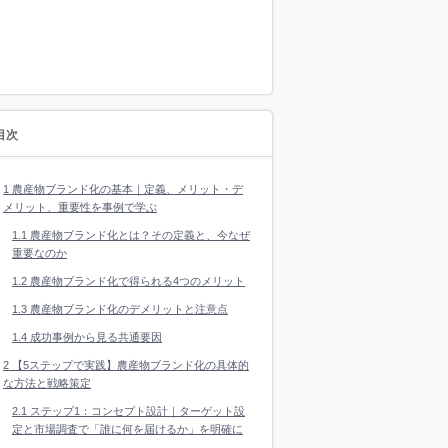
目次
1
農産物ブランド化の基本｜定義、メリット・デ
メリット、重要性を事例で学ぶ
1.1
農産物ブランド化とは？その定義と、今なぜ
重要なのか
1.2
農産物ブランド化で得られる4つのメリット
1.3
農産物ブランド化のデメリットと注意点
1.4
成功事例から見る共通要因
2
【5ステップで実践】農産物ブランド化の具体的
な方法と戦略策定
2.1
ステップ1：コンセプト設計｜ターゲット設
定と市場調査で「誰に何を届けるか」を明確に