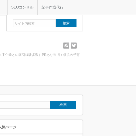
SEOコンサル
記事作成代行
rss
twitter
・大手企業との取引経験多数）PRあり※旧：横浜の子育
人気ページ