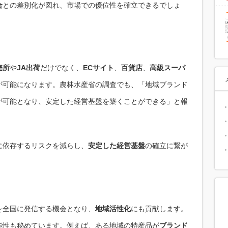
合
との差別化が図れ、市場での優位性を確立できるでしょ
売所
や
JA出荷
だけでなく、
ECサイト
、
百貨店
、
高級スーパ
が可能になります。農林水産省の調査でも、「地域ブランド
が可能となり、安定した経営基盤を築くことができる」と報
に依存するリスクを減らし、
安定した経営基盤
の確立に繋が
を全国に発信する機会となり、
地域活性化
にも貢献します。
能性も秘めています。例えば、ある地域の特産品が
ブランド