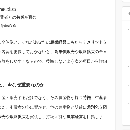
値
の創出
費者との
共感
を育む
を高める
の全体像と、それがあなたの
農業経営
にもたらす
メリット
を
る内容を把握しておかないと、
高単価販売
や
販路拡大
のチャ
失敗をしやすくなるので、後悔しないよう次の項目から詳細
と、今なぜ重要なのか
生産・販売するだけでなく、その農産物が持つ
特徴
、
生産者
伝え、消費者の心に響かせ、他の農産物と明確に
差別化
を図
販売
や
販路拡大
を実現し、持続可能な
農業経営
を目指しま