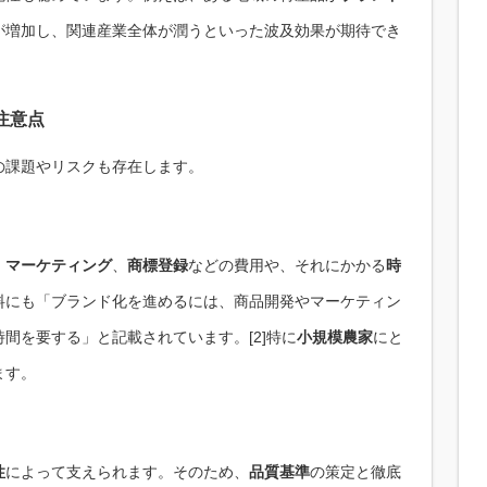
が増加し、関連産業全体が潤うといった波及効果が期待でき
注意点
の課題やリスクも存在します。
、
マーケティング
、
商標登録
などの費用や、それにかかる
時
料にも「ブランド化を進めるには、商品開発やマーケティン
間を要する」と記載されています。[2]特に
小規模農家
にと
ます。
性
によって支えられます。そのため、
品質基準
の策定と徹底