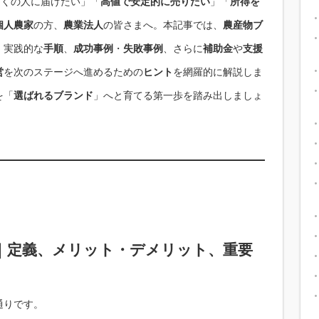
多くの人に届けたい」「
高値で安定的に売りたい
」「
所得を
個人農家
の方、
農業法人
の皆さまへ。本記事では、
農産物ブ
、実践的な
手順
、
成功事例
・
失敗事例
、さらに
補助金
や
支援
営
を次のステージへ進めるための
ヒント
を網羅的に解説しま
を「
選ばれるブランド
」へと育てる第一歩を踏み出しましょ
｜定義、メリット・デメリット、重要
通りです。