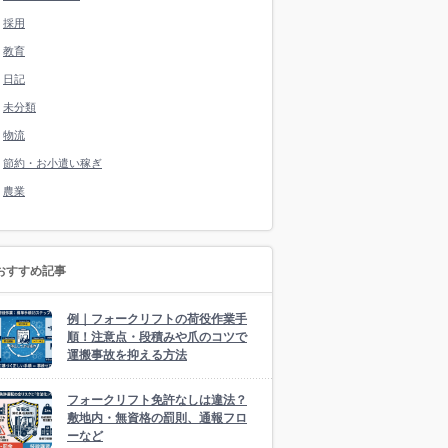
採用
教育
日記
未分類
物流
節約・お小遣い稼ぎ
農業
おすすめ記事
例｜フォークリフトの荷役作業手
順！注意点・段積みや爪のコツで
運搬事故を抑える方法
フォークリフト免許なしは違法？
敷地内・無資格の罰則、通報フロ
ーなど