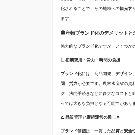
化
されることで、その地域への
観光客
ます。
農産物ブランド化のデメリットと
魅力的な
ブランド化
ですが、いくつか
1. 初期費用・労力・時間の負担
ブランド化
には、商品開発、
デザイン
間
、
労力
が必要です。農林水産省の資
グ、法的手続きなどに多大なコストと時
っては大きな負担となる可能性があり
2. 品質管理と継続運営の難しさ
ブランド価値
は、一貫した
品質
と
安全