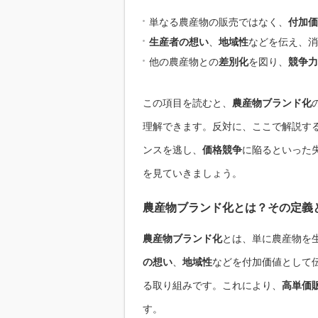
単なる農産物の販売ではなく、
付加価
生産者の想い
、
地域性
などを伝え、消
他の農産物との
差別化
を図り、
競争力
この項目を読むと、
農産物ブランド化
理解できます。反対に、ここで解説す
ンスを逃し、
価格競争
に陥るといった
を見ていきましょう。
農産物ブランド化とは？その定義
農産物ブランド化
とは、単に農産物を
の想い
、
地域性
などを付加価値として
る取り組みです。これにより、
高単価
す。