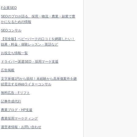
F企業SEO
SEOのプロが語る、採用・物流・農業・副業で豊
かになるための情報
SEOコンサル
【完全版】ベビーパークの口コミを網羅したい！
効果・料金・体験レッスン・英語など
お役立ち情報一覧
ドライバー派遣SEO・採用マーケ支援
広告掲載
文字単価1円から脱却！未経験から高単価案件を継
続受注するWebライターコンサル
無料広告：Fリフト
記事作成代行
農業ブログ・HP支援
農業採用マーケティング
運営者情報・お問い合わせ