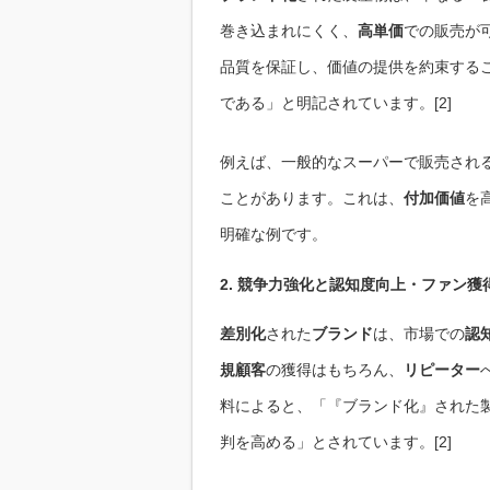
巻き込まれにくく、
高単価
での販売が
品質を保証し、価値の提供を約束する
である」と明記されています。[2]
例えば、一般的なスーパーで販売され
ことがあります。これは、
付加価値
を
明確な例です。
2. 競争力強化と認知度向上・ファン獲
差別化
された
ブランド
は、市場での
認
規顧客
の獲得はもちろん、
リピーター
料によると、「『ブランド化』された
判を高める」とされています。[2]