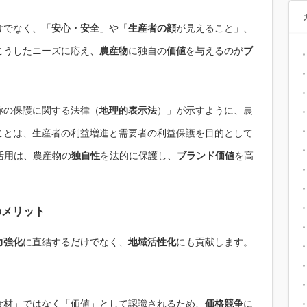
けでなく、「
安心・安全
」や「
生産者の顔
が見えること」、
こうしたニーズに応え、
農産物
に独自の
価値
を与えるのが
ブ
称の保護に関する法律（
地理的表示法
）」が示すように、農
ことは、生産者の利益増進と需要者の利益保護を目的として
活用は、農産物の
独自性
を法的に保護し、
ブランド価値
を高
のメリット
力強化
に直結するだけでなく、
地域活性化
にも貢献します。
食材」ではなく「価値」として認識されるため、
価格競争
に