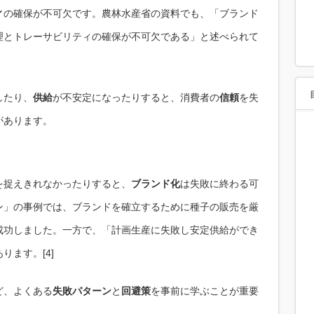
ィ
の確保が不可欠です。農林水産省の資料でも、「ブランド
理とトレーサビリティの確保が不可欠である」と述べられて
したり、
供給
が不安定になったりすると、消費者の
信頼
を失
があります。
を捉えきれなかったりすると、
ブランド化
は失敗に終わる可
ン」の事例では、ブランドを確立するために種子の販売を厳
成功しました。一方で、「計画生産に失敗し安定供給ができ
ます。[4]
ど、よくある
失敗パターン
と
回避策
を事前に学ぶことが重要