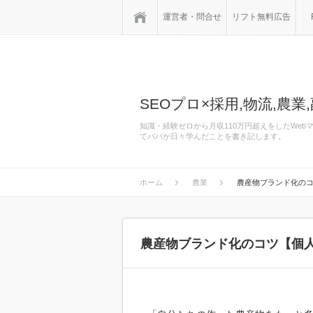
ホーム
運営者・問合せ
リフト無料広告
SEOプロ×採用,物流,農業,
知識・経験ゼロから月収110万円超えをしたWe
てパパが日々学んだことを書き記します。
ホーム
農業
農産物ブランド化の
農産物ブランド化のコツ【個