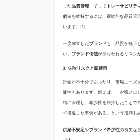
した
品質管理
、そして
トレーサビリテ
価値を維持するには、継続的な品質管
います。[1]
一度確立した
ブランド
も、品質が低下
い、
ブランド価値
が損なわれるリスク
3. 失敗リスクと回避策
計画が不十分であったり、市場ニーズ
能性もあります。例えば、「夕張メロ
格に管理し、希少性を維持したことで
ず撤退した事例がある」という指摘もあり
供給不安定
や
ブランド希少性
の喪失な