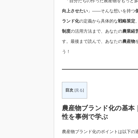
「自分たちの作った農産物をもっと
向上させたい
」――そんな想いを持つ
ランド化
の定義から具体的な
戦略策定
制度
の活用方法まで、あなたの
農業経
す。最後まで読んで、あなたの
農産物
う！
目次
[
見る
]
農産物ブランド化の基本
性を事例で学ぶ
農産物ブランド化のポイントは以下の