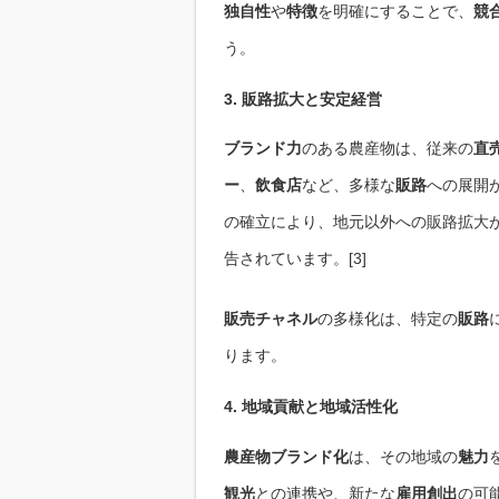
独自性
や
特徴
を明確にすることで、
競
う。
3. 販路拡大と安定経営
ブランド力
のある農産物は、従来の
直
ー
、
飲食店
など、多様な
販路
への展開
の確立により、地元以外への販路拡大
告されています。[3]
販売チャネル
の多様化は、特定の
販路
ります。
4. 地域貢献と地域活性化
農産物ブランド化
は、その地域の
魅力
観光
との連携や、新たな
雇用創出
の可