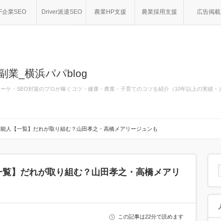
F企業SEO
Driver派遣SEO
農業HP支援
農業採用支援
広告掲載
副業_横浜パパblog
bマーケ・SEO対策のプロが稼ぐコツ・健康・農業・子育てのコツを紹介（10年以上の実績
芸能人【一覧】だれが取り組む？山田孝之・高橋メアリージュンも
一覧】だれが取り組む？山田孝之・高橋メアリ
この記事は22分で読めます