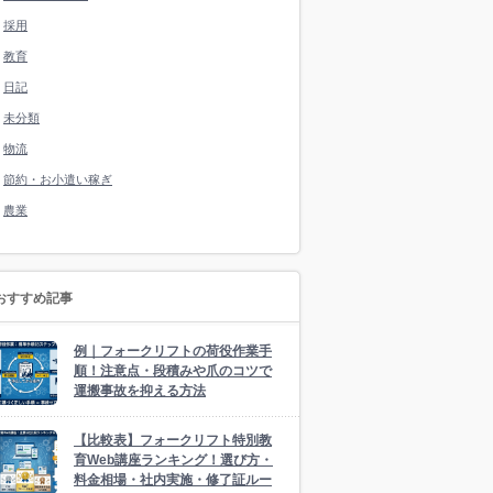
採用
教育
日記
未分類
物流
節約・お小遣い稼ぎ
農業
おすすめ記事
例｜フォークリフトの荷役作業手
順！注意点・段積みや爪のコツで
運搬事故を抑える方法
【比較表】フォークリフト特別教
育Web講座ランキング！選び方・
料金相場・社内実施・修了証ルー