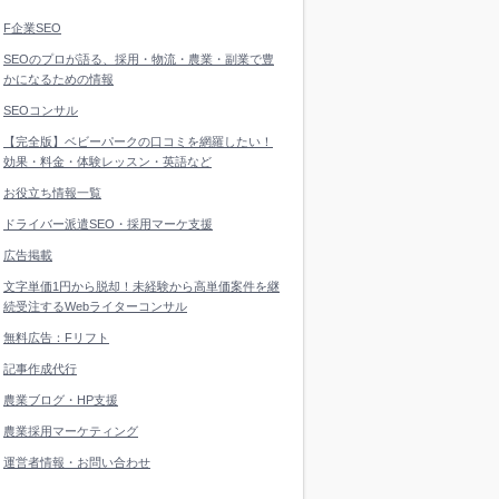
F企業SEO
SEOのプロが語る、採用・物流・農業・副業で豊
かになるための情報
SEOコンサル
【完全版】ベビーパークの口コミを網羅したい！
効果・料金・体験レッスン・英語など
お役立ち情報一覧
ドライバー派遣SEO・採用マーケ支援
広告掲載
文字単価1円から脱却！未経験から高単価案件を継
続受注するWebライターコンサル
無料広告：Fリフト
記事作成代行
農業ブログ・HP支援
農業採用マーケティング
運営者情報・お問い合わせ