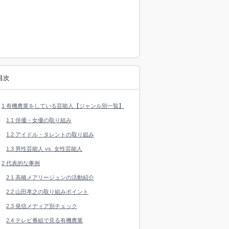
目次
1
有機農業をしている芸能人【ジャンル別一覧】
1.1
俳優・女優の取り組み
1.2
アイドル・タレントの取り組み
1.3
男性芸能人 vs. 女性芸能人
2
代表的な事例
2.1
高橋メアリージュンの活動紹介
2.2
山田孝之の取り組みポイント
2.3
発信メディア別チェック
2.4
テレビ番組で見る有機農業