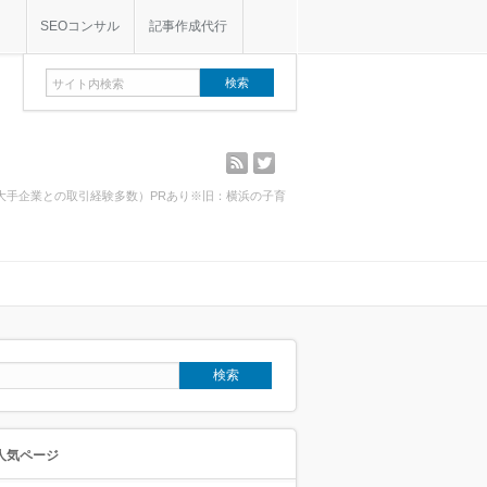
SEOコンサル
記事作成代行
rss
twitter
・大手企業との取引経験多数）PRあり※旧：横浜の子育
人気ページ