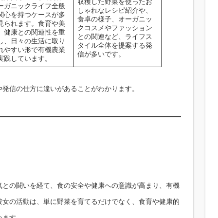
収穫した野菜を使ったお
ーガニックライフ全般
しゃれなレシピ紹介や、
関心を持つケースが多
食卓の様子、オーガニッ
見られます。食育や美
クコスメやファッション
、健康との関連性を重
との関連など、ライフス
し、日々の生活に取り
タイル全体を提案する発
れやすい形で有機農業
信が多いです。
実践しています。
や発信の仕方に違いがあることがわかります。
気との闘いを経て、食の安全や健康への意識が高まり、有機
彼女の活動は、単に野菜を育てるだけでなく、食育や健康的
います。