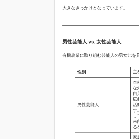
大きなきっかけとなっています。
男性芸能人 vs. 女性芸能人
有機農業に取り組む芸能人の男女比を
性別
主
本
な
自
広
男性芸能人
活
す
し
来
る
家