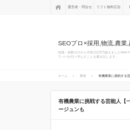
ホーム
運営者・問合せ
リフト無料広告
SEOプロ×採用,物流,農業,
知識・経験ゼロから月収110万円超えをしたWe
てパパが日々学んだことを書き記します。
ホーム
農業
有機農業に挑戦する
有機農業に挑戦する芸能人【
ージュンも