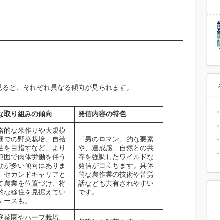
見ると、それぞれ異なる傾向が見られます。
な取り組みの傾向
発信内容の特色
格的な米作りや大規模
畑での野菜栽培、自給
「男のロマン」的な要素
足を目指すなど、より
や、達成感、自然との共
範囲で肉体労働を伴う
存を強調したワイルドな
動が多い傾向にありま
発信が目立ちます。具体
。セカンドキャリアと
的な農作業の技術や苦労
て農業を位置づけ、将
話なども共有されやすい
的な移住を見据えてい
です。
ケースも。
庭菜園やハーブ栽培、