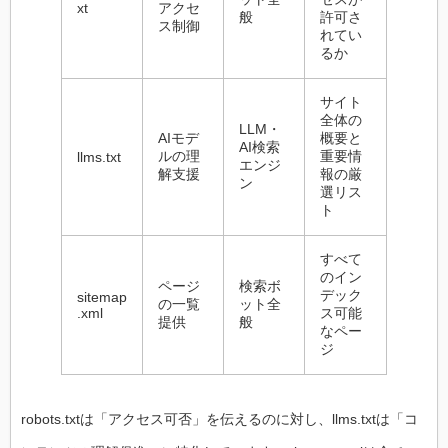
xt
アクセ
般
許可さ
ス制御
れてい
るか
サイト
全体の
LLM・
AIモデ
概要と
AI検索
ルの理
重要情
llms.txt
エンジ
解支援
報の厳
ン
選リス
ト
すべて
のイン
ページ
検索ボ
デック
sitemap
の一覧
ット全
.xml
ス可能
提供
般
なペー
ジ
robots.txtは「アクセス可否」を伝えるのに対し、llms.txtは「コ