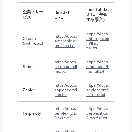
llms-full.txt
企業・サー
llms.txt
URL（存在
ビス
URL
する場合）
https://docs.
https://docs.
Claude
anthropic.co
anthropic.c
(Anthropic)
m/llms-
om/llms.txt
full.txt
https://docs.
https://docs.
Stripe
stripe.com/ll
stripe.com/ll
ms.txt
ms-full.txt
https://docs.
https://docs.
Zapier
zapier.com/l
zapier.com/l
lms.txt
lms-full.txt
https://docs.
https://docs.
Perplexity
perplexity.ai
perplexity.ai
/llms.txt
/llms-full.txt
https://hugg