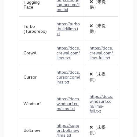
❌（未提
Hugging
ingface.co/ll
Face
供）
ms.txt
https://turbo
❌（未提
Turbo
.build/llms.t
(Turborepo)
供）
xt
https://docs.
https://docs.
CrewAI
crewai.com/
crewai.com/
llms.txt
llms-full.txt
https://docs.
❌（未提
Cursor
cursor.com/l
供）
lms.txt
https://docs.
https://docs.
windsurf.co
Windsurf
windsurf.co
m/llms-
m/llms.txt
full.txt
https://supp
❌（未提
Bolt.new
ort.bolt.new
供）
/llms.txt