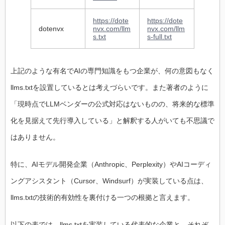
https://dote
https://dote
dotenvx
nvx.com/llm
nvx.com/llm
s.txt
s-full.txt
上記のような有名でAIの専門知識をもつ企業が、何の意図もなく
llms.txtを設置しているとは考えづらいです。また著者のように
「現時点でLLMベンダーの公式対応はないものの、将来的な標準
化を見据えて先行導入している」と解釈する人がいても不思議で
はありません。
特に、AIモデル開発企業（Anthropic、Perplexity）やAIコーディ
ングアシスタント（Cursor、Windsurf）が実装している点は、
llms.txtの技術的有効性を裏付ける一つの根拠と言えます。
以下の表では、llms.txtを実装している代表的な企業と、それぞ