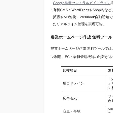
Google検索セントラルガイドライン
有料CMS：WordPressやShop
拡張やAPI連携、Webhook自動
たリアルタイム管理を実現可能。
農業ホームページ作成 無料ツール
農業ホームページ作成 無料ツールで
ン利用、EC・会員管理機能の制限が
比較項目
無
「y
独自ドメイン
」
ン
サ
広告表示
自
5
容量・帯域