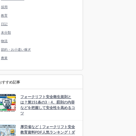
採用
教育
日記
未分類
物流
節約・お小遣い稼ぎ
農業
おすすめ記事
フォークリフト安全衛生規則と
は？第151条の3・4、罰則の内容
などを把握して安全性を高めるコ
ツ
厚労省など｜フォークリフト安全
教育資料PDF人気ランキング！ダ