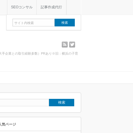
SEOコンサル
記事作成代行
rss
twitter
・大手企業との取引経験多数）PRあり※旧：横浜の子育
人気ページ