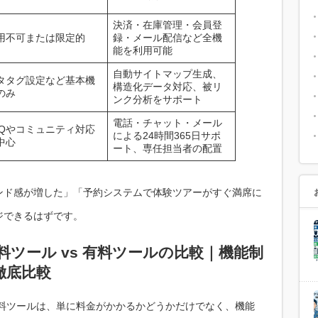
決済・在庫管理・会員登
用不可または限定的
録・メール配信など全機
能を利用可能
自動サイトマップ生成、
タタグ設定など基本機
構造化データ対応、被リ
のみ
ンク分析をサポート
電話・チャット・メール
AQやコミュニティ対応
による24時間365日サポ
中心
ート、専任担当者の配置
ンド感が増した」「予約システムで体験ツアーがすぐ満席に
ジできるはずです。
料ツール vs 有料ツールの比較｜機能制
徹底比較
有料ツールは、単に料金がかかるかどうかだけでなく、機能