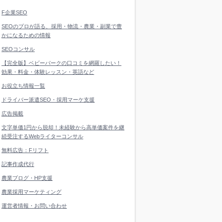
F企業SEO
SEOのプロが語る、採用・物流・農業・副業で豊
かになるための情報
SEOコンサル
【完全版】ベビーパークの口コミを網羅したい！
効果・料金・体験レッスン・英語など
お役立ち情報一覧
ドライバー派遣SEO・採用マーケ支援
広告掲載
文字単価1円から脱却！未経験から高単価案件を継
続受注するWebライターコンサル
無料広告：Fリフト
記事作成代行
農業ブログ・HP支援
農業採用マーケティング
運営者情報・お問い合わせ