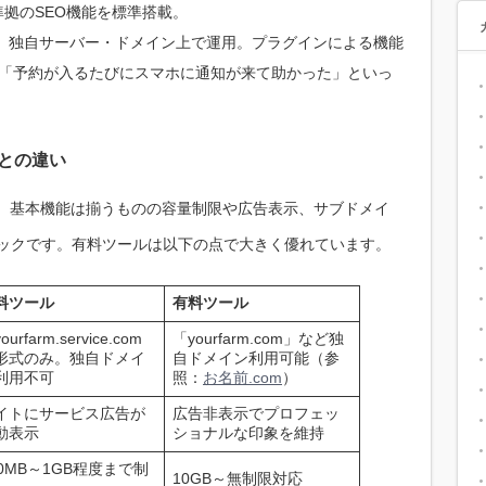
準拠のSEO機能を標準搭載。
ifyなど、独自サーバー・ドメイン上で運用。プラグインによる機能
通知で「予約が入るたびにスマホに通知が来て助かった」といっ
との違い
は、基本機能は揃うものの容量制限や広告表示、サブドメイ
ネックです。有料ツールは以下の点で大きく優れています。
料ツール
有料ツール
ourfarm.service.com
「yourfarm.com」など独
形式のみ。独自ドメイ
自ドメイン利用可能（参
利用不可
照：
お名前.com
）
イトにサービス広告が
広告非表示でプロフェッ
動表示
ショナルな印象を維持
00MB～1GB程度まで制
10GB～無制限対応