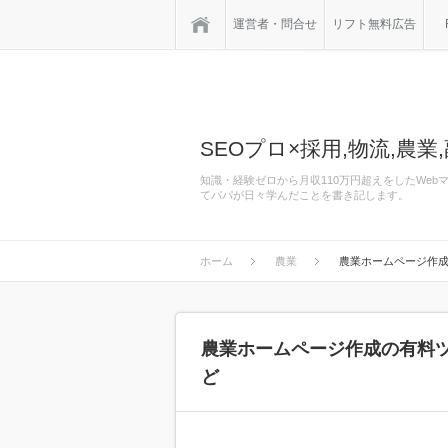
ホーム
運営者・問合せ
リフト無料広告
SEOプロ×採用,物流,農業,
知識・経験ゼロから月収110万円超えをしたWe
てパパが日々学んだことを書き記します。
ホーム
農業
農業ホームページ作
農業ホームページ作成の有料
ど