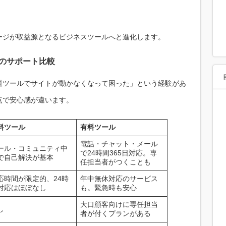
ージが収益源となるビジネスツールへと進化します。
ルのサポート比較
料ツールでサイトが動かなくなって困った」という経験があ
点で安心感が違います。
料ツール
有料ツール
電話・チャット・メール
ール・コミュニティ中
で24時間365日対応。専
で自己解決が基本
任担当者がつくことも
応時間が限定的、24時
年中無休対応のサービス
対応はほぼなし
も。緊急時も安心
大口顧客向けに専任担当
し
者が付くプランがある