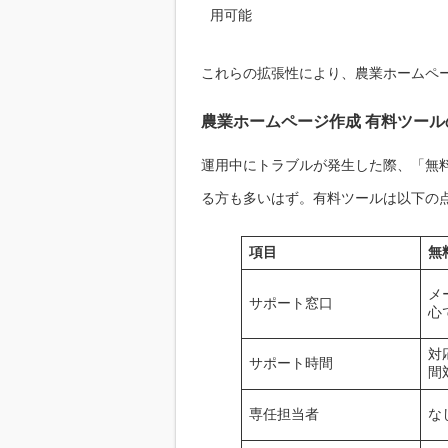
用可能
これらの拡張性により、農業ホームペ
農業ホームページ作成 有料ツー
運用中にトラブルが発生した際、「無
る方も多いはず。有料ツールは以下の
項目
無
メ
サポート窓口
心
対
サポート時間
間
専任担当者
な