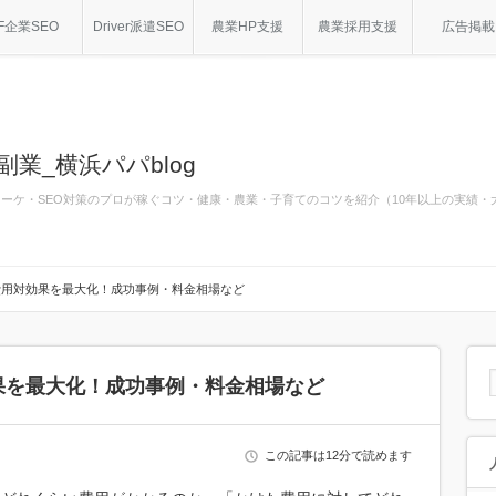
F企業SEO
Driver派遣SEO
農業HP支援
農業採用支援
広告掲載
副業_横浜パパblog
bマーケ・SEO対策のプロが稼ぐコツ・健康・農業・子育てのコツを紹介（10年以上の実績
費用対効果を最大化！成功事例・料金相場など
果を最大化！成功事例・料金相場など
この記事は12分で読めます