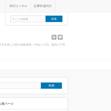
SEOコンサル
記事作成代行
rss
twitter
・大手企業との取引経験多数）PRあり※旧：横浜の子育
人気ページ