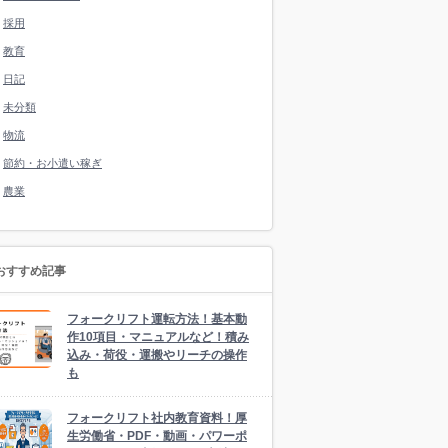
採用
教育
日記
未分類
物流
節約・お小遣い稼ぎ
農業
おすすめ記事
フォークリフト運転方法！基本動
作10項目・マニュアルなど！積み
込み・荷役・運搬やリーチの操作
も
フォークリフト社内教育資料！厚
生労働省・PDF・動画・パワーポ