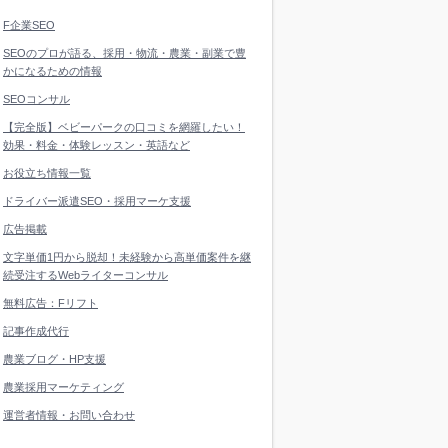
F企業SEO
SEOのプロが語る、採用・物流・農業・副業で豊
かになるための情報
SEOコンサル
【完全版】ベビーパークの口コミを網羅したい！
効果・料金・体験レッスン・英語など
お役立ち情報一覧
ドライバー派遣SEO・採用マーケ支援
広告掲載
文字単価1円から脱却！未経験から高単価案件を継
続受注するWebライターコンサル
無料広告：Fリフト
記事作成代行
農業ブログ・HP支援
農業採用マーケティング
運営者情報・お問い合わせ