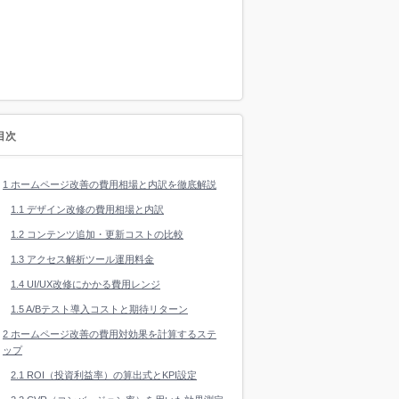
目次
1
ホームページ改善の費用相場と内訳を徹底解説
1.1
デザイン改修の費用相場と内訳
1.2
コンテンツ追加・更新コストの比較
1.3
アクセス解析ツール運用料金
1.4
UI/UX改修にかかる費用レンジ
1.5
A/Bテスト導入コストと期待リターン
2
ホームページ改善の費用対効果を計算するステ
ップ
2.1
ROI（投資利益率）の算出式とKPI設定