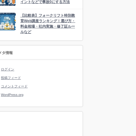
イントなどで事故0にする方法
【比較表】フォークリフト特別教
育Web講座ランキング！選び方・
料金相場・社内実施・修了証ルー
ルなど
メタ情報
ログイン
投稿フィード
コメントフィード
WordPress.org