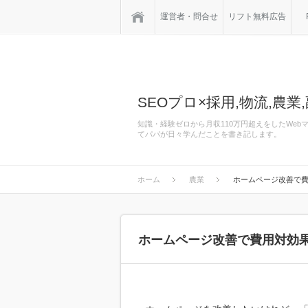
ホーム
運営者・問合せ
リフト無料広告
SEOプロ×採用,物流,農業,
知識・経験ゼロから月収110万円超えをしたWe
てパパが日々学んだことを書き記します。
ホーム
農業
ホームページ改善で
ホームページ改善で費用対効