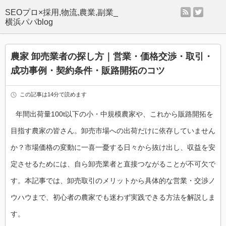
rss
twitter
SEOプロ×採用,物流,農業,副業_
横浜パパblog
農家 卸売業者の探し方｜営業・価格交渉・取引・
成功事例・契約条件・販路開拓のコツ
この記事は14分で読めます
年間出荷量100t以下の小・中規模農家や、これから販路開拓を
目指す農家の皆さん。卸売市場への出荷だけに依存していません
か？市場価格の変動に一喜一憂する日々から抜け出し、収益を安
定させるためには、自ら卸売業者と直接つながることが不可欠で
す。本記事では、卸売取引のメリットから具体的な営業・交渉ノ
ウハウまで、初心者の農家でも迷わず実践できる方法を解説しま
す。