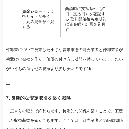
商談時に支払条件（締
資金ショート
：支
日、支払日）を確認す
払サイトが長く、
る 取引開始後も定期的
手元の資金が不足
に資金繰り計画を見直
する
す
仲卸業について廃業した小さな青果市場の卸売業者と仲卸業者が
荷受けの会社を作り、値段の付け方に疑問を持っています。たい
がいうちの荷は他の農家より少し安いのです15。
—
7. 長期的な安定取引を築く戦略
一度きりの取引で終わらせず、長期的な関係を築くことで、安定
した収益基盤を確立できます。ここでは、卸売業者との信頼関係