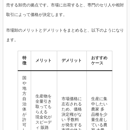
売する卸売の拠点です。市場に出荷すると、専門のセリ人や相対
取引によって価格が決定します。
市場卸のメリットとデメリットをまとめると、以下のようになり
ます。
特
おすすめ
メリット
デメリット
徴
ケース
国
や
地
方
生産物を
自
市場価格に
生産に集
全量引き
治
左右される
中したい
取っても
体
ため、価格
農家 多
らえる
が
決定権がな
品種を少
現金化が
許
い 手数料
量生産し
スピーデ
可
が発生する
ている農
ィ 販路