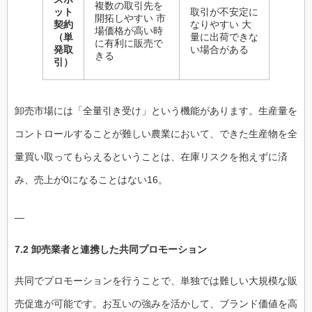
複数の取引先を
ット
取引が不安定に
開拓しやすい 市
契約
なりやすい 大
場価格が高い時
（単
量に出荷できな
に有利に販売で
発取
い場合がある
きる
引）
卸売市場には「全量引き受け」という機能があります。生産量を
コントロールすることが難しい農業において、できた生産物を全
量買い取ってもらえるということは、在庫リスクを抱えずに済
み、売上が0になることはない16。
—
7.2 卸売業者と連携した共同プロモーション
共同でプロモーションを行うことで、単独では難しい大規模な販
売促進が可能です。お互いの強みを活かして、ブランド価値を高