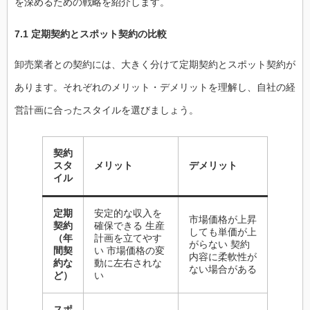
を深めるための戦略を紹介します。
7.1 定期契約とスポット契約の比較
卸売業者との契約には、大きく分けて定期契約とスポット契約が
あります。それぞれのメリット・デメリットを理解し、自社の経
営計画に合ったスタイルを選びましょう。
契約
スタ
メリット
デメリット
イル
定期
安定的な収入を
市場価格が上昇
契約
確保できる 生産
しても単価が上
（年
計画を立てやす
がらない 契約
間契
い 市場価格の変
内容に柔軟性が
約な
動に左右されな
ない場合がある
ど）
い
スポ