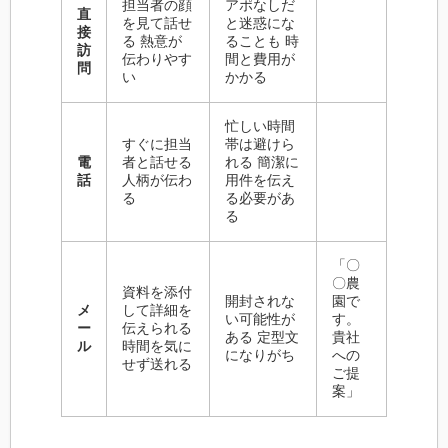
担当者の顔
アポなしだ
直
を見て話せ
と迷惑にな
接
る 熱意が
ることも 時
訪
伝わりやす
間と費用が
問
い
かかる
忙しい時間
すぐに担当
帯は避けら
電
者と話せる
れる 簡潔に
話
人柄が伝わ
用件を伝え
る
る必要があ
る
「〇
〇農
資料を添付
開封されな
園で
メ
して詳細を
い可能性が
す。
ー
伝えられる
ある 定型文
貴社
ル
時間を気に
になりがち
への
せず送れる
ご提
案」