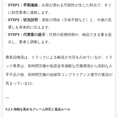
STEP1：早期連絡
：出荷が遅れる可能性が生じた時点で、すぐ
に卸売業者に連絡します。
STEP2：状況説明
：遅延の理由（天候不順など）と、今後の見
通しを具体的に伝えます。
STEP3：代替案の提示
：代替の収穫時期や、納品できる量を提
示し、業者と調整します。
農産品物流は、トラックによる輸送が大宗を占めているが、トラ
ック業界は、長時間労働や低賃金等過酷な労働環境から深刻な人
手不足の他、長時間労働の短縮等コンプライアンス遵守の要請が
高まっている11。
—
5.2.2 信頼を高めるクレーム対応と返品ルール