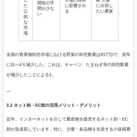
し
市場の休み
家 大量
開拓の手
た
に影響され
に出荷し
間が少な
公
る
たい農家
い
的
な
市
場
全国の青果物卸売市場における野菜の卸売数量は817万tで、前年
に比べ4％減少した。これは、キャベツ、たまねぎ等の卸売数量
が減少したことによる1。
—
2.2 ネット卸・EC卸の活用メリット・デメリット
近年、インターネットを介して農産物を販売するネット卸・EC
卸が急成長しています。特に、少量・多品種を生産する小規模農