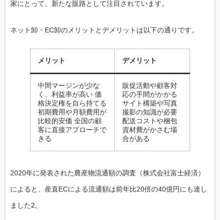
家にとって、新たな販路として注目されています。
ネット卸・EC卸のメリットとデメリットは以下の通りです。
メリット
デメリット
中間マージンが少な
販促活動や顧客対
く、利益率が高い 価
応の手間がかかる
格決定権を自ら持てる
サイト構築や写真
初期費用や月額費用が
撮影の知識が必要
比較的安価 全国の顧
配送コストや梱包
客に直接アプローチで
資材費がかさむ場
きる
合がある
2020年に発表された農産物流通額の調査（株式会社富士経済）
によると、産直ECによる流通額は前年比20倍の40億円にも達し
ました2。