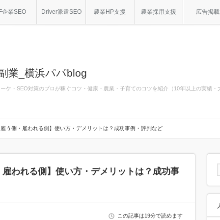
F企業SEO
Driver派遣SEO
農業HP支援
農業採用支援
広告掲載
副業_横浜パパblog
bマーケ・SEO対策のプロが稼ぐコツ・健康・農業・子育てのコツを紹介（10年以上の実績
【雇う側・雇われる側】使い方・デメリットは？成功事例・評判など
・雇われる側】使い方・デメリットは？成功事
この記事は19分で読めます