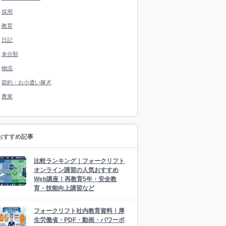
採用
教育
日記
未分類
物流
節約・お小遣い稼ぎ
農業
おすすめ記事
比較ランキング｜フォークリフト
オンライン講習の人気おすすめ
Web講座！再教育5年・安全教
育・技能向上講習など
フォークリフト社内教育資料！厚
生労働省・PDF・動画・パワーポ