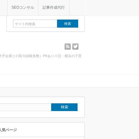
SEOコンサル
記事作成代行
rss
twitter
・大手企業との取引経験多数）PRあり※旧：横浜の子育
人気ページ