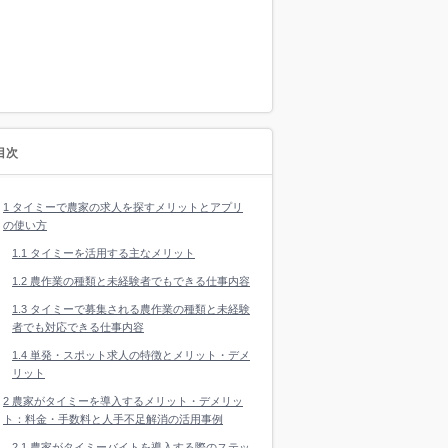
目次
1
タイミー で農家 の求人を探すメリットとアプリ
の使い方
1.1
タイミーを活用する主なメリット
1.2
農作業の種類と未経験者でもできる仕事内容
1.3
タイミー で募集される農作業の種類と未経験
者でも対応できる仕事内容
1.4
単発・スポット求人の特徴とメリット・デメ
リット
2
農家がタイミーを導入するメリット・デメリッ
ト：料金・手数料と人手不足解消の活用事例
2.1
農家がタイミーバイトを導入する際のステッ