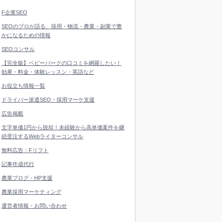
F企業SEO
SEOのプロが語る、採用・物流・農業・副業で豊
かになるための情報
SEOコンサル
【完全版】ベビーパークの口コミを網羅したい！
効果・料金・体験レッスン・英語など
お役立ち情報一覧
ドライバー派遣SEO・採用マーケ支援
広告掲載
文字単価1円から脱却！未経験から高単価案件を継
続受注するWebライターコンサル
無料広告：Fリフト
記事作成代行
農業ブログ・HP支援
農業採用マーケティング
運営者情報・お問い合わせ