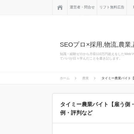
ホーム
運営者・問合せ
リフト無料広告
SEOプロ×採用,物流,農業,
知識・経験ゼロから月収110万円超えをしたWe
てパパが日々学んだことを書き記します。
ホーム
農業
タイミー農業バイト
タイミー農業バイト【雇う側
例・評判など