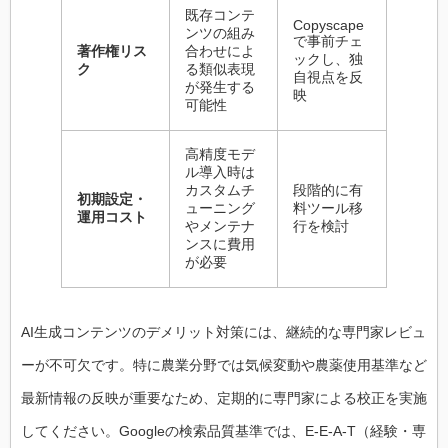
既存コンテ
Copyscape
ンツの組み
で事前チェ
著作権リス
合わせによ
ックし、独
ク
る類似表現
自視点を反
が発生する
映
可能性
高精度モデ
ル導入時は
カスタムチ
段階的に有
初期設定・
ューニング
料ツール移
運用コスト
やメンテナ
行を検討
ンスに費用
が必要
AI生成コンテンツのデメリット対策には、継続的な専門家レビュ
ーが不可欠です。特に農業分野では気候変動や農薬使用基準など
最新情報の反映が重要なため、定期的に専門家による校正を実施
してください。Googleの検索品質基準では、E-E-A-T（経験・専