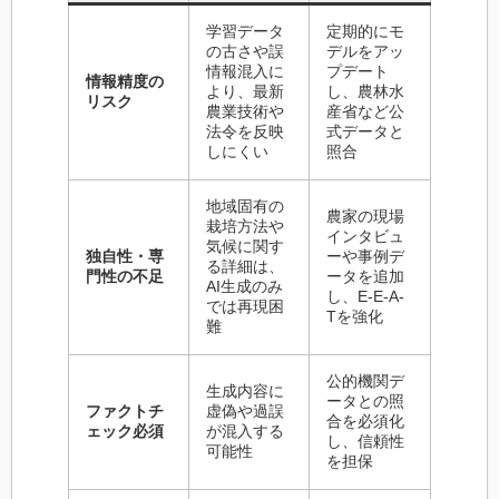
学習データ
定期的にモ
の古さや誤
デルをアッ
情報混入に
プデート
情報精度の
より、最新
し、農林水
リスク
農業技術や
産省など公
法令を反映
式データと
しにくい
照合
地域固有の
農家の現場
栽培方法や
インタビュ
気候に関す
独自性・専
ーや事例デ
る詳細は、
門性の不足
ータを追加
AI生成のみ
し、E-E-A-
では再現困
Tを強化
難
公的機関デ
生成内容に
ータとの照
ファクトチ
虚偽や過誤
合を必須化
ェック必須
が混入する
し、信頼性
可能性
を担保