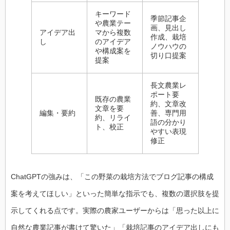
キーワード
季節記事企
や農業テー
画、見出し
アイデア出
マから複数
作成、栽培
し
のアイデア
ノウハウの
や構成案を
切り口提案
提案
長文農業レ
ポート要
既存の農業
約、文章改
文章を要
編集・要約
善、専門用
約、リライ
語の分かり
ト、校正
やすい表現
修正
ChatGPT の強みは、「この野菜の栽培方法でブログ記事の構成
案を考えてほしい」といった簡単な指示でも、複数の選択肢を提
示してくれる点です。実際の農家ユーザーからは「思った以上に
自然な農業記事が書けて驚いた」「栽培記事のアイデア出しにも