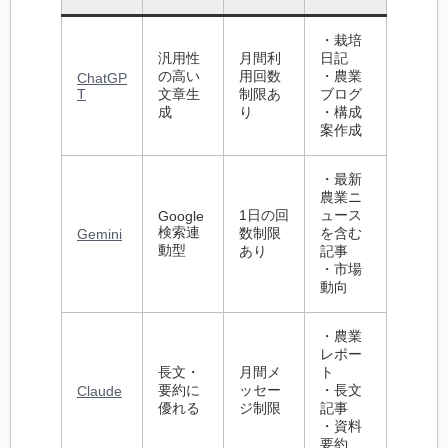
・栽培
汎用性
月間利
日記
の高い
用回数
・農業
ChatGP
T
文章生
制限あ
ブログ
成
り
・構成
案作成
・最新
農業ニ
1日の回
ュース
Google
検索連
数制限
を含む
Gemini
動型
あり
記事
・市場
動向
・農業
レポー
長文・
月間メ
ト
要約に
ッセー
・長文
Claude
優れる
ジ制限
記事
・資料
要約