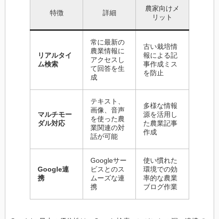
農家 向けメ
特徴
詳細
リット
常に最新の
古い栽培情
農業情報に
リアルタイ
報による記
アクセスし
ム検索
事作成ミス
て回答を生
を防止
成
テキスト、
多様な情報
画像、音声
マルチモー
源を活用し
を使った農
ダル対応
た農業記事
業関連の対
作成
話が可能
Google サー
使い慣れた
Google 連
ビスとのス
環境での効
携
ムーズな連
率的な農業
携
ブログ作業