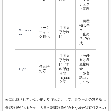
ジェク
ト管理
・農産
物広告
マーケ
月間文
文
Writeso
ティン
字数制
nic
・直売
グ特化
限
所LP作
成
・海外
月間文
向け農
字数制
産物紹
限（無
多言語
介
Rytr
料版は
対応
・多言
月間
語コン
10,000
文字）
テンツ
表に記載されていない補足や注意点として、各ツールの無料版は
機能制限があるため、大量の記事制作が必要な場合は有料版への