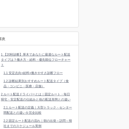
目次
1
【20秒診断】厚木であなたに最適なルート配送
タイプは？働き方・給料・優先順位フローチャー
ト
1.1
安定志向×給料×働きやすさ診断フロー
1.2
診断結果別おすすめルート配送タイプ（食
品・コンビニ・医療・店舗）
2
ルート配送ドライバーとは｜固定ルート・毎日
帰宅・安定配送の仕組みと他の配送形態との違い
2.1
ルート配送の定義｜大型トラック・センター
間配送との違いを完全比較
2.2
固定ルート配送の流れ｜朝の出発～訪問～帰
社までのスケジュール実例