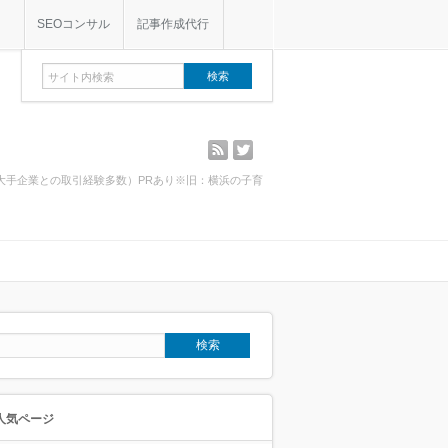
SEOコンサル
記事作成代行
rss
twitter
・大手企業との取引経験多数）PRあり※旧：横浜の子育
人気ページ