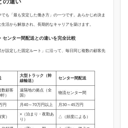
との違い
中でも「最も安定した働き方」の一つです。あらかじめ決ま
な生活から解放され、長期的なキャリアを築けます。
・センター間配送との違いを完全比較
業が設定した固定ルート」に沿って、毎日同じ複数の顧客先
大型トラック（幹
送
センター間配送
線輸送）
複数顧客
遠隔地の拠点（全
物流センター間
0軒）
国）
5万円
月40～70万円以上
月30～45万円
×（泊まり・夜勤あ
確実）
△（頻度による）
り）