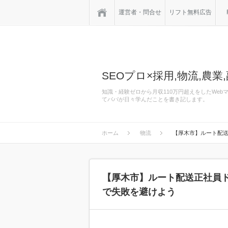
ホーム
運営者・問合せ
リフト無料広告
SEOプロ×採用,物流,農業,
知識・経験ゼロから月収110万円超えをしたWe
てパパが日々学んだことを書き記します。
ホーム
物流
【厚木市】ルート配送
【厚木市】ルート配送正社員
で失敗を避けよう