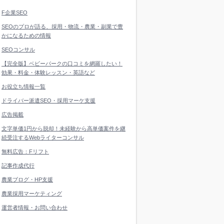
F企業SEO
SEOのプロが語る、採用・物流・農業・副業で豊
かになるための情報
SEOコンサル
【完全版】ベビーパークの口コミを網羅したい！
効果・料金・体験レッスン・英語など
お役立ち情報一覧
ドライバー派遣SEO・採用マーケ支援
広告掲載
文字単価1円から脱却！未経験から高単価案件を継
続受注するWebライターコンサル
無料広告：Fリフト
記事作成代行
農業ブログ・HP支援
農業採用マーケティング
運営者情報・お問い合わせ