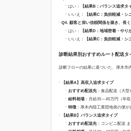
はい：
【結果B：バランス追求タ
いいえ：
【結果C：負担軽減・シ
Q4. 顧客と深い信頼関係を築き、長
はい：
【結果D：地域密着・やり
いいえ：
【結果C：負担軽減・シ
診断結果別おすすめルート配送タ
診断フローの結果に基づいた、厚木市
【結果A】高収入追求タイプ
おすすめ配送先
：食品配送（大型
給料相場
：月給35～45万円（年収
特徴
：厚木内陸工業団地発の便が
【結果B】バランス追求タイプ
おすすめ配送先
：コンビニ配送 