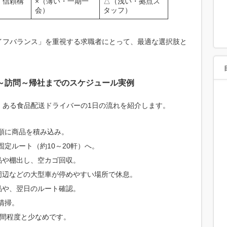
・信頼構
×（薄い・一期一
△（浅い・拠点ス
会）
タッフ）
イフバランス」を重視する求職者にとって、最適な選択肢と
～訪問～帰社までのスケジュール実例
、ある食品配送ドライバーの1日の流れを紹介します。
順に商品を積み込み。
定ルート（約10～20軒）へ。
品や棚出し、空カゴ回収。
周辺などの大型車が停めやすい場所で休息。
品や、翌日のルート確認。
清掃。
時間程度と少なめです。