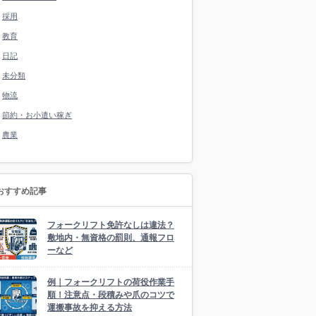
採用
教育
日記
未分類
物流
節約・お小遣い稼ぎ
農業
おすすめ記事
フォークリフト免許なしは違法？
敷地内・無資格の罰則、通報フロ
ーなど
例｜フォークリフトの荷役作業手
順！注意点・段積みや爪のコツで
運搬事故を抑える方法