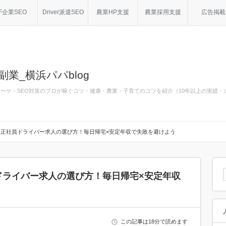
F企業SEO
Driver派遣SEO
農業HP支援
農業採用支援
広告掲載
副業_横浜パパblog
bマーケ・SEO対策のプロが稼ぐコツ・健康・農業・子育てのコツを紹介（10年以上の実績
正社員ドライバー求人の選び方！毎日帰宅×安定年収で失敗を避けよう
ドライバー求人の選び方！毎日帰宅×安定年収
この記事は18分で読めます