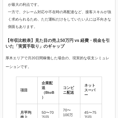
が最大の利点です。
一方で、クレーム対応や不在時の再配達など、接客スキルが強
く求められるため、ただ運転だけをしていたい人には不向きな
側面もあります。
【年収比較表】見た目の売上50万円 vs 経費・税金を引
いた「実質手取り」のギャップ
厚木エリアで月20日間稼働した場合の、現実的な収支シミュレ
ーションです。
企業配
ネット
送
コンビ
項目
スーパ
（BtoB
ニ配送
ー
）
70〜
月平均
50〜70
45〜75
100万
売上
万円
万円