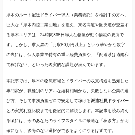
厚木のルート配送ドライバー求人（業務委託）を検討中の方へ。
巨大な「厚木内陸工業団地」を抱え、東名高速や圏央道が交差す
る厚木エリアは、24時間365日膨大な物量が動く物流の要所で
す。しかし、求人票の「月収50万円以上」という華やかな数字
の裏には、個人事業主特有の重い経費負担や、「配送系は過飽和
で稼げない」といった現実的な課題が潜んでいます。
本記事では、厚木の物流市場とドライバーの収支構造を熟知した
専門家が、職種別のリアルな給料相場から、失敗しない企業の選
び方、そして事務負担ゼロで安定して稼げる
派遣社員ドライバー
との実質利益比較までを徹底的に解説します。本記事を読み終え
る頃には、今のあなたのライフスタイルに最適な「稼ぎ方」が明
確になり、後悔のない選択ができるようになるはずです。