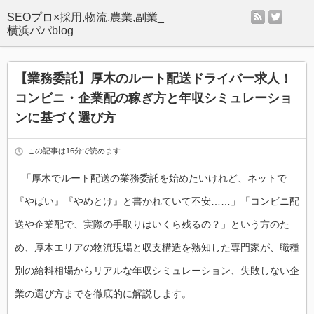
rss
twitter
SEOプロ×採用,物流,農業,副業_
横浜パパblog
【業務委託】厚木のルート配送ドライバー求人！
コンビニ・企業配の稼ぎ方と年収シミュレーショ
ンに基づく選び方
この記事は16分で読めます
「厚木でルート配送の業務委託を始めたいけれど、ネットで
『やばい』『やめとけ』と書かれていて不安……」「コンビニ配
送や企業配で、実際の手取りはいくら残るの？」という方のた
め、厚木エリアの物流現場と収支構造を熟知した専門家が、職種
別の給料相場からリアルな年収シミュレーション、失敗しない企
業の選び方までを徹底的に解説します。