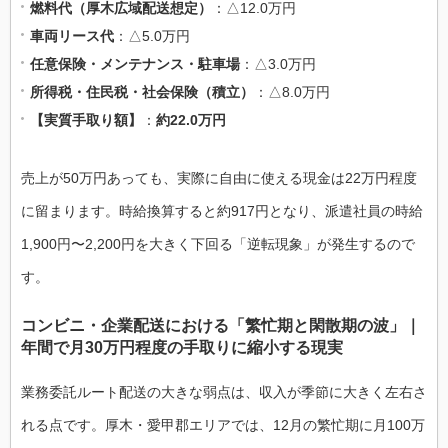
燃料代（厚木広域配送想定）
：△12.0万円
車両リース代
：△5.0万円
任意保険・メンテナンス・駐車場
：△3.0万円
所得税・住民税・社会保険（積立）
：△8.0万円
【実質手取り額】
：
約22.0万円
売上が50万円あっても、実際に自由に使える現金は22万円程度
に留まります。時給換算すると約917円となり、派遣社員の時給
1,900円〜2,200円を大きく下回る「逆転現象」が発生するので
す。
コンビニ・企業配送における「繁忙期と閑散期の波」｜
年間で月30万円程度の手取りに縮小する現実
業務委託ルート配送の大きな弱点は、収入が季節に大きく左右さ
れる点です。厚木・愛甲郡エリアでは、12月の繁忙期に月100万