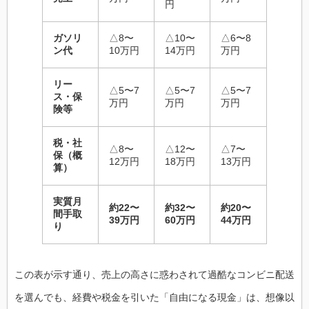
円
ガソリ
△8〜
△10〜
△6〜8
ン代
10万円
14万円
万円
リー
△5〜7
△5〜7
△5〜7
ス・保
万円
万円
万円
険等
税・社
△8〜
△12〜
△7〜
保（概
12万円
18万円
13万円
算）
実質月
約22〜
約32〜
約20〜
間手取
39万円
60万円
44万円
り
この表が示す通り、売上の高さに惑わされて過酷なコンビニ配送
を選んでも、経費や税金を引いた「自由になる現金」は、想像以