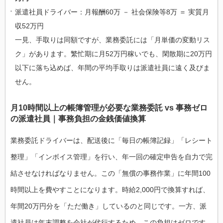
派遣社員ドライバー：月報酬60万 － 社会保険等8万 ＝ 実質月
収52万円
一見、手取りは同額ですが、業務委託には「月単価の変動リス
ク」があります。繁忙期に月52万円稼いでも、閑散期に20万円
以下に落ち込めば、年間の平均手取りは派遣社員に遠く及びま
せん。
月10時間以上の帳簿管理が必要な業務委託 vs 事務ゼロ
の派遣社員｜事務負担の金銭価値換算
業務委託ドライバーは、配送後に「毎日の帳簿記録」「レシート
整理」「インボイス管理」を行い、年一回の確定申告を自力で完
結させなければなりません。この「無償の事務作業」に年間100
時間以上を費やすことになります。時給2,000円で換算すれば、
年間20万円分を「ただ働き」しているのと同じです。一方、派
遣社員は年末調整を会社が代行するため、この負担はゼロです。