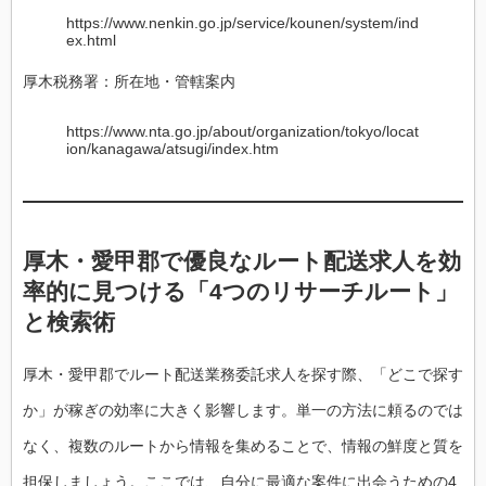
https://www.nenkin.go.jp/service/kounen/system/ind
ex.html
厚木税務署：所在地・管轄案内
https://www.nta.go.jp/about/organization/tokyo/locat
ion/kanagawa/atsugi/index.htm
厚木・愛甲郡で優良なルート配送求人を効
率的に見つける「4つのリサーチルート」
と検索術
厚木・愛甲郡でルート配送業務委託求人を探す際、「どこで探す
か」が稼ぎの効率に大きく影響します。単一の方法に頼るのでは
なく、複数のルートから情報を集めることで、情報の鮮度と質を
担保しましょう。ここでは、自分に最適な案件に出会うための4