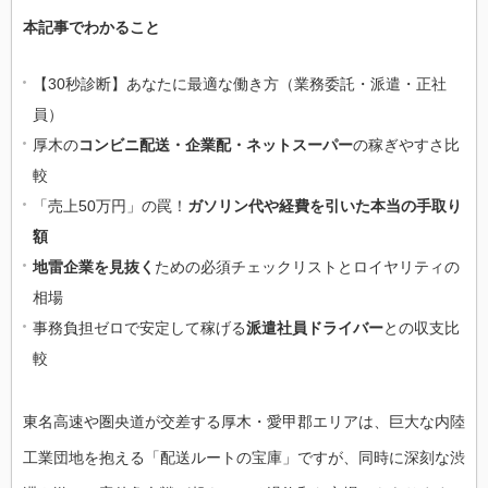
本記事でわかること
【30秒診断】あなたに最適な働き方（業務委託・派遣・正社
員）
厚木の
コンビニ配送・企業配・ネットスーパー
の稼ぎやすさ比
較
「売上50万円」の罠！
ガソリン代や経費を引いた本当の手取り
額
地雷企業を見抜く
ための必須チェックリストとロイヤリティの
相場
事務負担ゼロで安定して稼げる
派遣社員ドライバー
との収支比
較
東名高速や圏央道が交差する厚木・愛甲郡エリアは、巨大な内陸
工業団地を抱える「配送ルートの宝庫」ですが、同時に深刻な渋