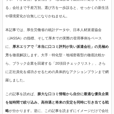
る」会社まで千差万別。選び方を一歩誤ると、せっかくの新生活
や環境変化が台無しになりかねません。
本記事では、厚生労働省の統計データや、日本人材派遣協会
（JASSA）の指標、そして厚木での実際の登用事例をベース
に、
厚木エリアで「本当に口コミ評判が良い派遣会社」の見極め
方
を徹底解説します。大手・特化型・地域密着型の徹底比較か
ら、ブラック企業を回避する「20項目チェックリスト」、さら
に正社員化を成功させるための具体的なアクションプランまで網
羅しました。
この記事を読めば、
膨大な口コミ情報から自分に最適な優良企業
を短時間で絞り込み、高待遇と将来の安定を同時に引き当てる戦
略
が分かります。逆に、この記事を読まずにイメージだけで会社