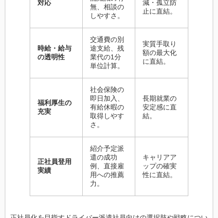
対応
減・孤立防
無、相談の
止に直結。
しやすさ。
交通費の別
実質手取り
時給・給与
途支給、残
額の最大化
の透明性
業代の1分
に直結。
単位計算。
社会保険の
即日加入、
長期就業の
福利厚生の
有給休暇の
安定感に直
充実
取得しやす
結。
さ。
紹介予定派
遣の成功
キャリアア
正社員登用
例、直接雇
ップの確実
実績
用への推薦
性に直結。
力。
正社員化を目指すドライバー派遣社員向けの選択肢や戦略につい