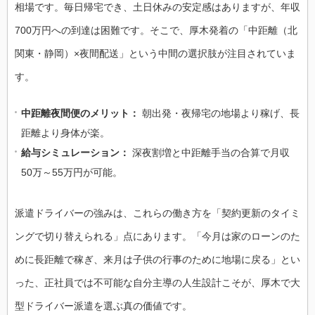
相場です。毎日帰宅でき、土日休みの安定感はありますが、年収
700万円への到達は困難です。そこで、厚木発着の「中距離（北
関東・静岡）×夜間配送」という中間の選択肢が注目されていま
す。
中距離夜間便のメリット：
朝出発・夜帰宅の地場より稼げ、長
距離より身体が楽。
給与シミュレーション：
深夜割増と中距離手当の合算で月収
50万～55万円が可能。
派遣ドライバーの強みは、これらの働き方を「契約更新のタイミ
ングで切り替えられる」点にあります。「今月は家のローンのた
めに長距離で稼ぎ、来月は子供の行事のために地場に戻る」とい
った、正社員では不可能な自分主導の人生設計こそが、厚木で大
型ドライバー派遣を選ぶ真の価値です。