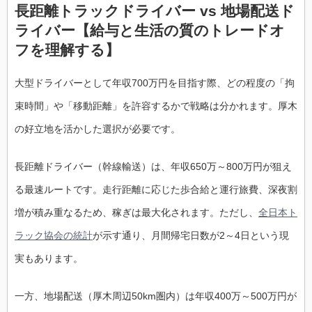
長距離トラックドライバー vs 地場配送ド
ライバー【給与と生活の質のトレードオ
フを理解する】
大型ドライバーとして年収700万円を目指す際、どの程度の「拘
束時間」や「移動距離」を許容するかで戦略は分かれます。厚木
の好立地を活かした選択が必要です。
長距離ドライバー（幹線輸送）は、年収650万～800万円が狙え
る最速ルートです。走行距離に応じた歩合給と運行旅費、深夜割
増が積み重なるため、稼ぎは最大化されます。ただし、
全日本ト
ラック協会の統計
が示す通り、月間帰宅日数が2～4日という現
実もあります。
一方、地場配送（厚木周辺50km圏内）は年収400万～500万円が