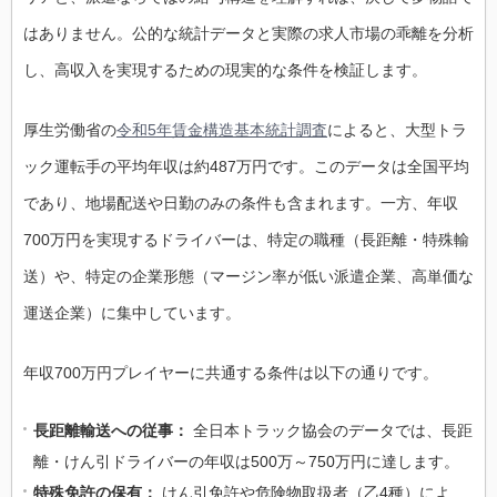
はありません。公的な統計データと実際の求人市場の乖離を分析
し、高収入を実現するための現実的な条件を検証します。
厚生労働省の
令和5年賃金構造基本統計調査
によると、大型トラ
ック運転手の平均年収は約487万円です。このデータは全国平均
であり、地場配送や日勤のみの条件も含まれます。一方、年収
700万円を実現するドライバーは、特定の職種（長距離・特殊輸
送）や、特定の企業形態（マージン率が低い派遣企業、高単価な
運送企業）に集中しています。
年収700万円プレイヤーに共通する条件は以下の通りです。
長距離輸送への従事：
全日本トラック協会のデータでは、長距
離・けん引ドライバーの年収は500万～750万円に達します。
特殊免許の保有：
けん引免許や危険物取扱者（乙4種）によ