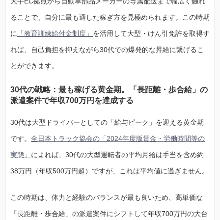
大手EC拠点から自動車部品メーカーの専属配送まで幅広く触れ
ることで、自分に最も適した稼ぎ方を見極められます。この時期
に
「教育訓練給付金制度」
を活用して大型・けん引免許を取得す
れば、自己負担を抑えながら30代での爆発的な昇給に繋げるこ
とができます。
30代の戦略：最も稼げる黄金期。「長距離・歩合給」の
派遣案件で年収700万円を達成する
30代は大型ドライバーとしての「給与ピーク」を迎える黄金期
です。
全日本トラック協会の「2024年度版賃金・労働時間等の
実態」
によれば、30代の大型運転者の平均月給は手当を含め約
38万円（年収500万円超）ですが、これは平均値に過ぎません。
この時期は、体力と経験のバランスが最も良いため、高単価な
「長距離・歩合給」の派遣案件にシフトして年収700万円の大台