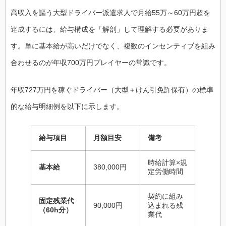
高収入を謳う大型ドライバー派遣求人で月給55万～60万円超を
達成するには、給与構成を「解剖」して理解する必要がありま
す。単に基本給が高いだけでなく、複数のインセンティブを組み
合わせるのが年収700万円プレイヤーの常識です。
年収727万円を稼ぐドライバー（大型＋けん引免許保有）の標準
的な給与明細例を以下に示します。
給与項目
月額目安
備考
時給計算×規
基本給
380,000円
定労働時間
契約に組み
固定残業代
90,000円
込まれる残
（60h分）
業代