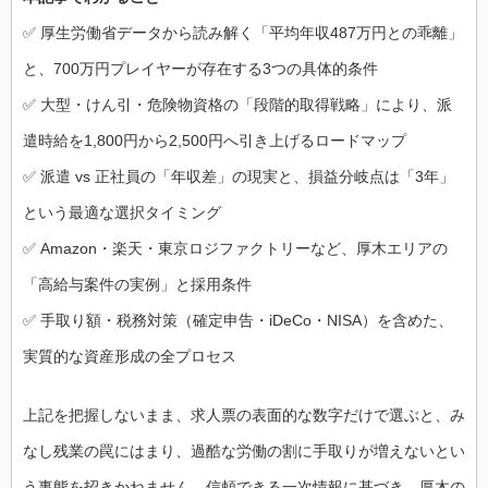
✅ 厚生労働省データから読み解く「平均年収487万円との乖離」
と、700万円プレイヤーが存在する3つの具体的条件
✅ 大型・けん引・危険物資格の「段階的取得戦略」により、派
遣時給を1,800円から2,500円へ引き上げるロードマップ
✅ 派遣 vs 正社員の「年収差」の現実と、損益分岐点は「3年」
という最適な選択タイミング
✅ Amazon・楽天・東京ロジファクトリーなど、厚木エリアの
「高給与案件の実例」と採用条件
✅ 手取り額・税務対策（確定申告・iDeCo・NISA）を含めた、
実質的な資産形成の全プロセス
上記を把握しないまま、求人票の表面的な数字だけで選ぶと、み
なし残業の罠にはまり、過酷な労働の割に手取りが増えないとい
う事態を招きかねません。信頼できる一次情報に基づき、厚木の