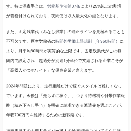
す。特に深夜手当は、
労働基準法第37条
により25%以上の割増
が義務付けられており、夜間便は収入最大化の鍵となります。
また、固定残業代（みなし残業）の適正ラインを見極めることも
不可欠です。厚生労働省の
時間外労働上限規制（年960時間）
に
より、月平均80時間が実質的な上限です。固定残業代がこの範
囲内で設定され、超過分が別途1分単位で支給される企業こそが
「高収入かつホワイト」な優良企業と言えます。
2024年問題により、走行距離だけで稼ぐスタイルは難しくなっ
ています。今後は「走らずに稼ぐ」、つまり待機料や付帯作業報
酬（積み下ろし手当）を明確に請求できる派遣先を選ぶことが、
年収700万円を維持するための新戦略です。
神奈川県内の大型ドライバー求人の給与相場についてさらに詳し