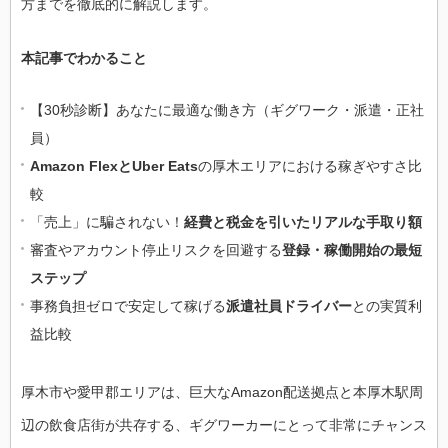
方までを徹底的に解説します。
本記事でわかること
【30秒診断】あなたに最適な働き方（ギグワーク・派遣・正社
員）
Amazon FlexとUber Eats
の厚木エリアにおける稼ぎやすさ比
較
「売上」に騙されない！
経費と税金を引いたリアルな手取り額
審査やアカウント停止リスクを回避する
登録・稼働開始の最短
ステップ
事務負担ゼロで安定して稼げる
派遣社員ドライバー
との実質利
益比較
厚木市や愛甲郡エリアは、巨大なAmazon配送拠点と本厚木駅周
辺の飲食店街が共存する、ギグワーカーにとって非常にチャンス