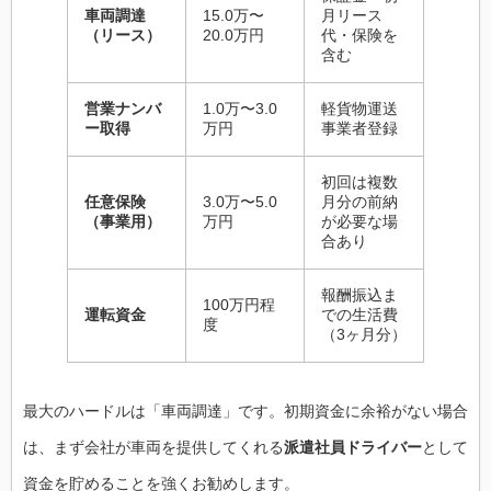
車両調達
15.0万〜
月リース
（リース）
20.0万円
代・保険を
含む
営業ナンバ
1.0万〜3.0
軽貨物運送
ー取得
万円
事業者登録
初回は複数
任意保険
3.0万〜5.0
月分の前納
（事業用）
万円
が必要な場
合あり
報酬振込ま
100万円程
運転資金
での生活費
度
（3ヶ月分）
最大のハードルは「車両調達」です。初期資金に余裕がない場合
は、まず会社が車両を提供してくれる
派遣社員ドライバー
として
資金を貯めることを強くお勧めします。