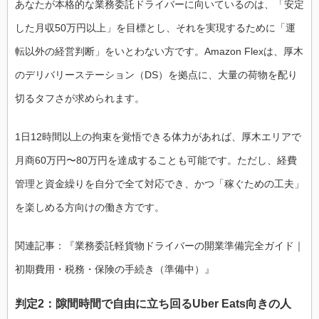
あなたが本格的な業務委託ドライバーに向いているのは、「安定
した月収50万円以上」を目標とし、それを実現するために「運
転以外の経営判断」をいとわない方です。Amazon Flexは、厚木
のデリバリーステーション（DS）を拠点に、大量の荷物を配り
切るタフさが求められます。
1日12時間以上の拘束を覚悟できる体力があれば、厚木エリアで
月商60万円〜80万円を達成することも可能です。ただし、経費
管理と資金繰りを自分で全て対応でき、かつ「稼ぐための工夫」
を楽しめる方向けの働き方です。
関連記事：『業務委託軽貨物ドライバーの開業準備完全ガイド｜
初期費用・税務・保険の手続き（準備中）』
判定2：隙間時間で自由に立ち回るUber Eats向きの人