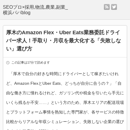
rss
twitter
SEOプロ×採用,物流,農業,副業_
横浜パパblog
厚木のAmazon Flex・Uber Eats業務委託ドライ
バー求人！手取り・月収を最大化する「失敗しな
い」選び方
この記事は17分で読めます
「厚木で自分の好きな時間にドライバーとして稼ぎたいけれ
ど、Amazon FlexとUber Eats、どっちが自分に合うの？」「自
由な働き方に憧れるけれど、ガソリン代や税金を引いたら手元に
いくら残るか不安……」という方のため、厚木エリアの配送現場
とプラットフォーム事情を熟知した専門家が、各サービスの特徴
比較からリアルな年収シミュレーション、失敗しない企業の選び