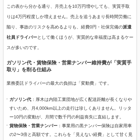
この表から分かる通り、月売上を10万円増やしても、実質手取
りは4万円程度しか増えません。売上を追うあまり長時間労働に
陥り、事故のリスクを高めるよりも、経費0円・社保完備の
派遣
社員ドライバー
として働くほうが、実質的な幸福度は高まるケー
スが多いのです。
ガソリン代・貨物保険・営業ナンバー維持費が「実質手
取り」を削る仕組み
業務委託ドライバーの最大の負担は「変動費」です。
ガソリン代
：厚木は内陸工業団地が広く配送距離が長くなりや
すいため、月4,000km以上の走行は珍しくありません。リッタ
ー10円の変動が、月間で数千円の利益喪失に直結します。
貨物保険・営業ナンバー
：事業用の黒ナンバー保険は自家用車
の2〜3倍と高額です。これらを「見えない経費」として甘く見