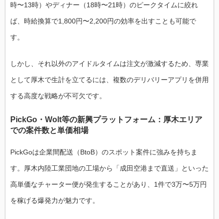
時〜13時）やディナー（18時〜21時）のピークタイムに絞れ
ば、時給換算で1,800円〜2,200円の効率を出すことも可能で
す。
しかし、それ以外のアイドルタイムは注文が激減するため、専業
として厚木で生計を立てるには、複数のデリバリーアプリを併用
する高度な戦略が不可欠です。
PickGo・Wolt等の新興プラットフォーム：厚木エリア
での案件数と単価相場
PickGoは企業間配送（BtoB）のスポット案件に強みを持ちま
す。厚木内陸工業団地の工場から「成田空港まで直送」といった
高単価なチャーター便が発生することがあり、1件で3万〜5万円
を稼げる爆発力が魅力です。