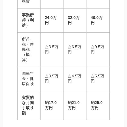
務費
事業所
24.0万
32.0万
40.0万
得（利
円
円
円
益）
所得
税・住
△3.5万
△6.5万
△9.5万
民税
円
円
円
（概
算）
国民年
△3.5万
△4.5万
△5.5万
金・健
円
円
円
康保険
実質的
な月間
約17.0
約21.0
約25.0
手取り
万円
万円
万円
額