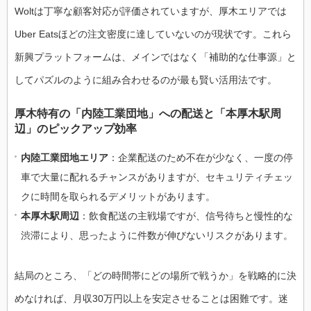
Woltは丁寧な顧客対応が評価されていますが、厚木エリアでは
Uber Eatsほどの注文密度に達していないのが現状です。これら
新興プラットフォームは、メインではなく「補助的な仕事源」と
してパズルのように組み合わせるのが最も賢い活用法です。
厚木特有の「内陸工業団地」への配送と「本厚木駅周
辺」のピックアップ効率
内陸工業団地エリア
：企業配送のため不在が少なく、一度の停
車で大量に配れるチャンスがありますが、セキュリティチェッ
クに時間を取られるデメリットがあります。
本厚木駅周辺
：飲食配送の主戦場ですが、信号待ちと慢性的な
渋滞により、思ったように件数が伸びないリスクがあります。
結局のところ、「どの時間帯にどの場所で戦うか」を戦略的に決
めなければ、月収30万円以上を安定させることは困難です。迷