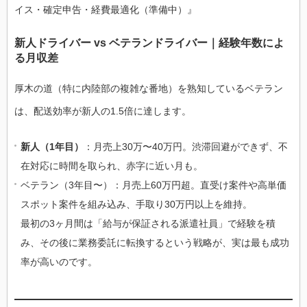
イス・確定申告・経費最適化（準備中）』
新人ドライバー vs ベテランドライバー｜経験年数によ
る月収差
厚木の道（特に内陸部の複雑な番地）を熟知しているベテラン
は、配送効率が新人の1.5倍に達します。
新人（1年目）
：月売上30万〜40万円。渋滞回避ができず、不
在対応に時間を取られ、赤字に近い月も。
ベテラン（3年目〜）：月売上60万円超。直受け案件や高単価
スポット案件を組み込み、手取り30万円以上を維持。
最初の3ヶ月間は「給与が保証される派遣社員」で経験を積
み、その後に業務委託に転換するという戦略が、実は最も成功
率が高いのです。