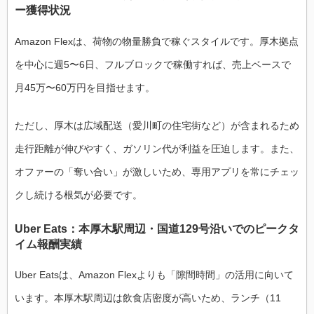
ー獲得状況
Amazon Flexは、荷物の物量勝負で稼ぐスタイルです。厚木拠点
を中心に週5〜6日、フルブロックで稼働すれば、売上ベースで
月45万〜60万円を目指せます。
ただし、厚木は広域配送（愛川町の住宅街など）が含まれるため
走行距離が伸びやすく、ガソリン代が利益を圧迫します。また、
オファーの「奪い合い」が激しいため、専用アプリを常にチェッ
クし続ける根気が必要です。
Uber Eats：本厚木駅周辺・国道129号沿いでのピークタ
イム報酬実績
Uber Eatsは、Amazon Flexよりも「隙間時間」の活用に向いて
います。本厚木駅周辺は飲食店密度が高いため、ランチ（11