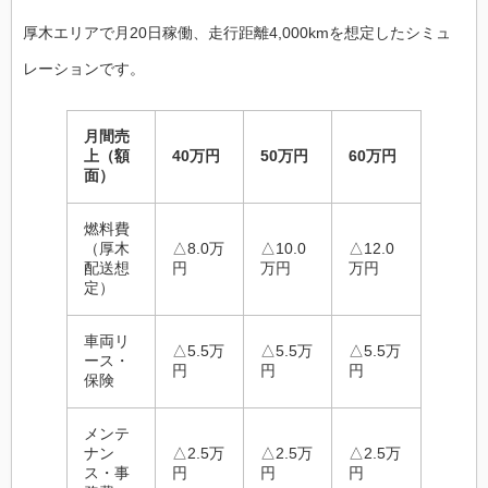
厚木エリアで月20日稼働、走行距離4,000kmを想定したシミュ
レーションです。
月間売
上（額
40万円
50万円
60万円
面）
燃料費
（厚木
△8.0万
△10.0
△12.0
配送想
円
万円
万円
定）
車両リ
△5.5万
△5.5万
△5.5万
ース・
円
円
円
保険
メンテ
ナン
△2.5万
△2.5万
△2.5万
ス・事
円
円
円