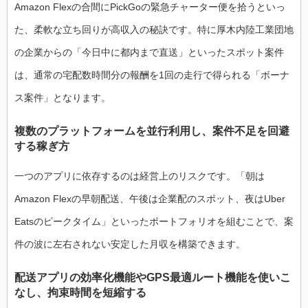
Amazon Flexの合間にPickGoの緊急チャーター便を拾うといっ
た、柔軟な立ち回りが高収入の秘訣です。特に厚木内陸工業団地
の企業からの「今日中に都内まで直送」といったスポット案件
は、通常の宅配数時間分の報酬を1回の走行で得られる「ボーナ
ス案件」となります。
複数のプラットフォームを並行利用し、案件不足を回避
する稼ぎ方
一つのアプリに依存するのは経営上のリスクです。「朝は
Amazon Flexの早朝配送、午後は企業配のスポット、夜はUber
Eatsのピークタイム」といったポートフォリオを組むことで、案
件の波に左右されない安定した月収を構築できます。
配送アプリの効率化機能やGPS最適ルート機能を使いこ
なし、拘束時間を短縮する