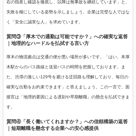
右の指差し確認を徹底し、以降は無事故を継続しています」と、
失敗を糧にしている姿勢を示しましょう。企業は完璧な人ではな
く「安全に誠実な人」を求めています。
質問③「厚木での通勤は可能ですか？」への確実な返答
｜地理的なハードルを払拭する言い方
厚木の物流拠点は交通の便が悪い場所が多いです。「はい、本厚
木駅からのバス路線と送迎バスの時間を把握しております。ま
た、渋滞の激しい129号を避ける迂回路も理解しており、毎日の
確実な出勤をお約束できます」と答えましょう。この一言で、面
接官は「地理的要因による遅刻や早期離職」の懸念を払拭できま
す。
質問④「長く働いてくれますか？」への信頼構築の返答
｜短期離職を懸念する企業への安心感提供