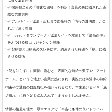
に暴く逆質問術
✅ 採用担当者の「曖昧な回答」を翻訳！言葉の裏に隠された過
酷な労働実態
✅ アルバイト・派遣・正社員で面接時の「情報の透明度」がこ
れだけ違う理由
✅ Indeed・タウンワーク・派遣サイトを駆使して「最高条件」
をぶつける後出しジャンケン戦略
✅ 契約書と口約束のズレを防ぎ、約束された待遇を「紙」に残
させる技術
上記を知らずにに面接に臨むと、表面的な時給の数字や「アット
ホーム」という心地よい言葉に惑わされ、実際には渋滞中の無給
拘束や交通費の自腹負担を強いられるなど、本来避けるべき「底
辺環境」に自ら足を踏み入れてしまうかもしれません。
情報の格差を埋め、厚木エリアで「本当に条件の良いドライバー