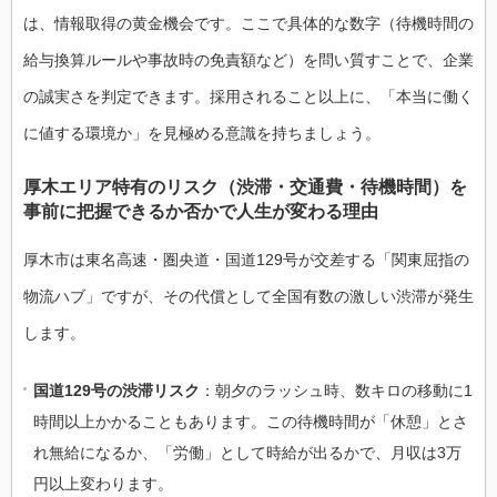
は、情報取得の黄金機会です。ここで具体的な数字（待機時間の
給与換算ルールや事故時の免責額など）を問い質すことで、企業
の誠実さを判定できます。採用されること以上に、「本当に働く
に値する環境か」を見極める意識を持ちましょう。
厚木エリア特有のリスク（渋滞・交通費・待機時間）を
事前に把握できるか否かで人生が変わる理由
厚木市は東名高速・圏央道・国道129号が交差する「関東屈指の
物流ハブ」ですが、その代償として全国有数の激しい渋滞が発生
します。
国道129号の渋滞リスク
：朝夕のラッシュ時、数キロの移動に1
時間以上かかることもあります。この待機時間が「休憩」とさ
れ無給になるか、「労働」として時給が出るかで、月収は3万
円以上変わります。