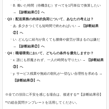
B. 働いた時間（待機含む）すべてを1円単位で換算したい
→
【診断結果①】へ
Q3：配送業務の肉体的負荷について、あなたの考えは？
あ. 多少きつくても短時間で終わればいい →
【診断結果
②】へ
い. どんなに給与が良くても腰痛や疲労が溜まるのは嫌だ
→
【診断結果②】へ
Q4：職場環境において、どちらの条件を優先しますか？
x. 誰にも邪魔されず、一人の時間を守りたい →
【診断結果
③】へ
y. サービス残業や無給の朝礼が一切ない合理性を求める →
【診断結果③】へ
※全ての項目に不安を感じる場合は、後述する**【診断結果④】
**の総合質問テンプレートを活用してください。