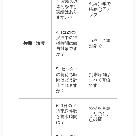
3. 昇給の具
勤続◯年で
体的条件と
時給◯円ア
実績はあり
ップ
ますか？
4. R129の
渋滞中の待
当然、全額
待機・渋滞
機時間は給
対象です
与対象です
か？
5. センター
の荷待ち時
拘束時間は
間はどう計
すべて有給
上されます
です
か？
6. 1日の平
渋滞を考慮
均配送件数
した◯件、
と拘束時間
◯時間
は？