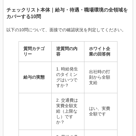
チェックリスト本体｜給与・待遇・職場環境の全領域を
カバーする10問
以下の10問について、面接での確認状況を判定してください。
質問カテゴ
逆質問の内
ホワイト企
リー
容
業の回答例
1. 時給発生
出社時の打
のタイミン
給与の実態
刻から全額
グはいつで
支給
すか？
2. 交通費は
実費全額支
はい、実費
給（上限な
全額です
し）です
か？