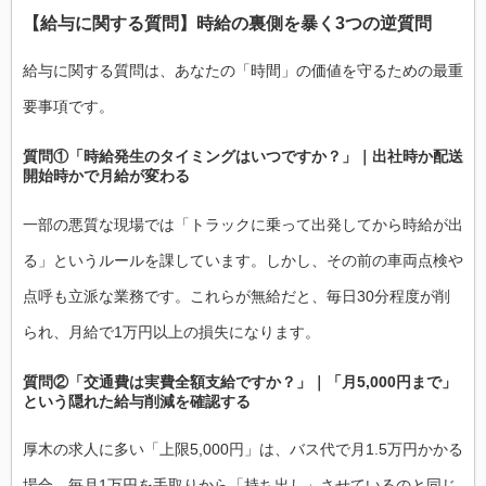
【給与に関する質問】時給の裏側を暴く3つの逆質問
給与に関する質問は、あなたの「時間」の価値を守るための最重
要事項です。
質問①「時給発生のタイミングはいつですか？」｜出社時か配送
開始時かで月給が変わる
一部の悪質な現場では「トラックに乗って出発してから時給が出
る」というルールを課しています。しかし、その前の車両点検や
点呼も立派な業務です。これらが無給だと、毎日30分程度が削
られ、月給で1万円以上の損失になります。
質問②「交通費は実費全額支給ですか？」｜「月5,000円まで」
という隠れた給与削減を確認する
厚木の求人に多い「上限5,000円」は、バス代で月1.5万円かかる
場合、毎月1万円を手取りから「持ち出し」させているのと同じ