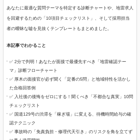
あなたに最適な質問テーマを特定する診断チャートや、地雷求人
を回避するための「10項目チェックリスト」、そして採用担当
者の曖昧な嘘を見抜くテンプレートもまとめました。
本記事でわかること
✅ 2分で判明！あなたが面接で最優先すべき「地雷確認テー
マ」診断フローチャート
✅ 厚木の面接官が必ず聞く「定番の5問」と地域特性を活かし
た合格回答例
✅ 入社後の後悔をゼロにする！聞くべき「不都合な真実」10問
チェックリスト
✅ 国道129号の渋滞を「稼ぎ場」に変える、待機時間給与の確
認テクニック
✅ 事故時の「免責負担・修理代天引き」のリスクを角を立てず