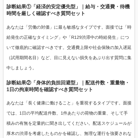
診断結果①「経済的安定優先型」｜給与・交通費・待機
時間を厳しく確認すべき質問セット
あなたは「労働の対価」に最も敏感なタイプです。面接では「時
給発生の正確なタイミング」や「R129渋滞中の時給発生」につ
いて徹底的に確認すべきです。交通費上限や社会保険の加入遅延
（試用期間名目）など、目に見えない損失をあぶり出す質問に集
中しましょう。
診断結果②「身体的負担回避型」｜配送件数・重量物・
1日の拘束時間を確認すべき質問セット
あなたは「長く健康に働けること」を重視するタイプです。面接
では、1日の平均配送件数、1件あたりの荷物の重量、そして手
積みの有無を定量的に聞き出してください。配送スケジュールが
厚木の渋滞を考慮したものかを確認し、無理な運行を強要されな