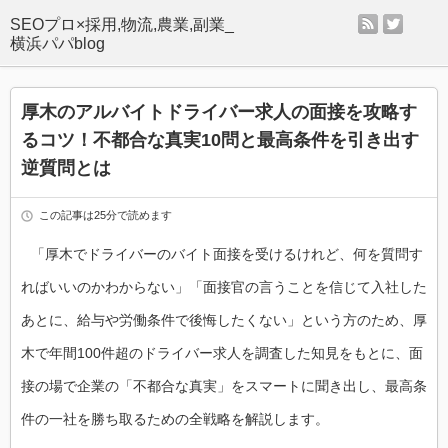
rss
twitter
SEOプロ×採用,物流,農業,副業_
横浜パパblog
厚木のアルバイトドライバー求人の面接を攻略す
るコツ！不都合な真実10問と最高条件を引き出す
逆質問とは
この記事は25分で読めます
「厚木でドライバーのバイト面接を受けるけれど、何を質問す
ればいいのかわからない」「面接官の言うことを信じて入社した
あとに、給与や労働条件で後悔したくない」という方のため、厚
木で年間100件超のドライバー求人を調査した知見をもとに、面
接の場で企業の「不都合な真実」をスマートに聞き出し、最高条
件の一社を勝ち取るための全戦略を解説します。