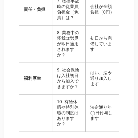
7. 物損事故
時の従業員
会社が全額
責任・負担
負担金（免
負担（0円）
責）は？
8. 業務中の
怪我は労災
初日から完
が即日適用
備していま
されます
す
か？
9. 社会保険
はい、法令
は入社初日
福利厚生
通り加入し
から加入で
ます
きますか？
10. 有給休
暇や特別休
法定通り年
暇の制度は
◯日付与し
あります
ます
か？