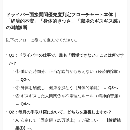
ドライバー面接質問優先度判定フローチャート本体｜
「経済的不安」「身体的きつさ」「職場のギスギス感」
の3軸診断
以下のフローに従って進んでください。
Q1：ドライバーの仕事で、最も「我慢できない」ことは何です
か？
① 働いた時間分、正当な給与がもらえない（経済的搾取）
→
Q2へ
② 身体を酷使し、健康を損なう（身体的消耗） →
Q3へ
③ ギスギスした人間関係や不条理なルール（精神的苦痛）
→
Q4へ
Q2：毎月の手取り額において、どちらを重視しますか？
A. 安定して「固定額（25万以上）」が欲しい →
【診断結
果①】へ