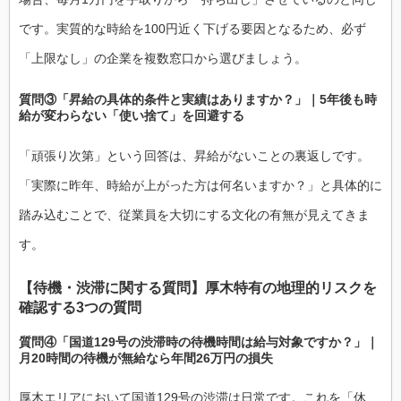
です。実質的な時給を100円近く下げる要因となるため、必ず
「上限なし」の企業を複数窓口から選びましょう。
質問③「昇給の具体的条件と実績はありますか？」｜5年後も時
給が変わらない「使い捨て」を回避する
「頑張り次第」という回答は、昇給がないことの裏返しです。
「実際に昨年、時給が上がった方は何名いますか？」と具体的に
踏み込むことで、従業員を大切にする文化の有無が見えてきま
す。
【待機・渋滞に関する質問】厚木特有の地理的リスクを
確認する3つの質問
質問④「国道129号の渋滞時の待機時間は給与対象ですか？」｜
月20時間の待機が無給なら年間26万円の損失
厚木エリアにおいて国道129号の渋滞は日常です。これを「休