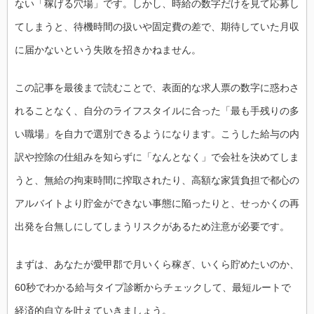
ない「稼げる穴場」です。しかし、時給の数字だけを見て応募し
てしまうと、待機時間の扱いや固定費の差で、期待していた月収
に届かないという失敗を招きかねません。
この記事を最後まで読むことで、表面的な求人票の数字に惑わさ
れることなく、自分のライフスタイルに合った「最も手残りの多
い職場」を自力で選別できるようになります。こうした給与の内
訳や控除の仕組みを知らずに「なんとなく」で会社を決めてしま
うと、無給の拘束時間に搾取されたり、高額な家賃負担で都心の
アルバイトより貯金ができない事態に陥ったりと、せっかくの再
出発を台無しにしてしまうリスクがあるため注意が必要です。
まずは、あなたが愛甲郡で月いくら稼ぎ、いくら貯めたいのか、
60秒でわかる給与タイプ診断からチェックして、最短ルートで
経済的自立を叶えていきましょう。