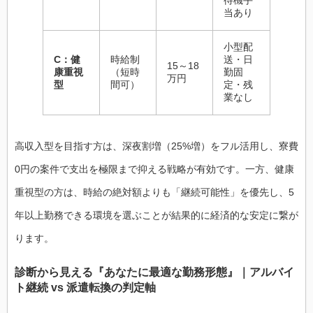
当あり
小型配
C：健
時給制
送・日
15～18
康重視
（短時
勤固
万円
型
間可）
定・残
業なし
高収入型を目指す方は、深夜割増（25%増）をフル活用し、寮費
0円の案件で支出を極限まで抑える戦略が有効です。一方、健康
重視型の方は、時給の絶対額よりも「継続可能性」を優先し、5
年以上勤務できる環境を選ぶことが結果的に経済的な安定に繋が
ります。
診断から見える『あなたに最適な勤務形態』｜アルバイ
ト継続 vs 派遣転換の判定軸