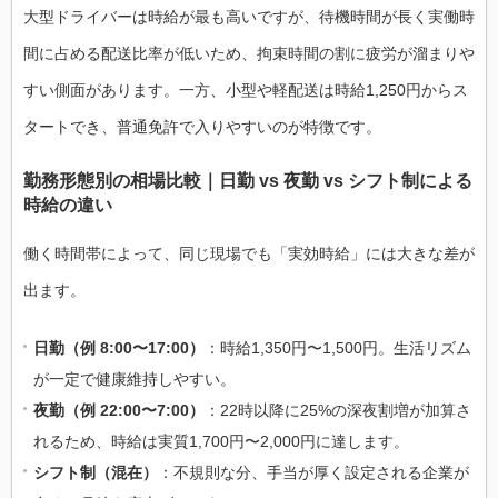
大型ドライバーは時給が最も高いですが、待機時間が長く実働時
間に占める配送比率が低いため、拘束時間の割に疲労が溜まりや
すい側面があります。一方、小型や軽配送は時給1,250円からス
タートでき、普通免許で入りやすいのが特徴です。
勤務形態別の相場比較｜日勤 vs 夜勤 vs シフト制による
時給の違い
働く時間帯によって、同じ現場でも「実効時給」には大きな差が
出ます。
日勤（例 8:00〜17:00）
：時給1,350円〜1,500円。生活リズム
が一定で健康維持しやすい。
夜勤（例 22:00〜7:00）
：22時以降に25%の深夜割増が加算さ
れるため、時給は実質1,700円〜2,000円に達します。
シフト制（混在）
：不規則な分、手当が厚く設定される企業が