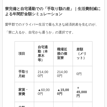
寮完備と自宅通勤での「手取り額の差」｜生活費削減に
よる年間貯金額シミュレーション
愛甲郡でのドライバー生活で最も大きな経済的差を生むのが、
「寮に入るか、自宅から通うか」の選択です。
自宅通
職場近
差額
勤（本
項目
接の個
（メリ
厚木
室寮
ット）
等）
手取り
214,00
214,00
0円
0円
0円
月給
＋
家賃・
▲60,00
▲15,00
45,000
0円
0円
寮費
円