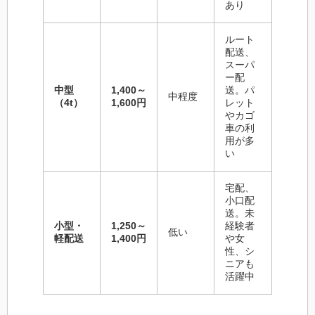
あり
ルート
配送、
スーパ
ー配
中型
1,400～
送。パ
中程度
（4t）
1,600円
レット
やカゴ
車の利
用が多
い
宅配、
小口配
送。未
小型・
1,250～
経験者
低い
軽配送
1,400円
や女
性、シ
ニアも
活躍中