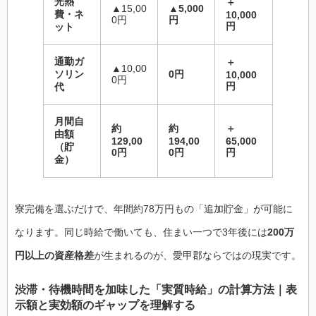
光熱
＋
▲15,00
▲5,000
費・ネ
10,000
0円
円
円
ット
通勤ガ
＋
▲10,00
ソリン
0円
10,000
0円
円
代
月間自
約
約
＋
由額
129,00
194,00
65,000
（貯
0円
0円
円
金）
寮完備を選ぶだけで、年間約78万円もの「追加貯金」が可能に
なります。同じ時給で働いても、住まい一つで3年後には
200万
円以上の資産格差
が生まれるのが、愛甲郡ならではの現実です。
渋滞・待機時間を加味した「実質時給」の計算方法｜表
示額と実効額のギャップを理解する