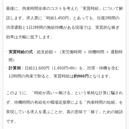
最後に、拘束時間全体のコストを考えた「実質時給」について解
説します。求人票に「時給1,450円」とあっても、往復2時間の
渋滞通勤と1日2時間の無給待機がある現場では、実質的な稼ぎ
効率は大幅に低下します。
実質時給の式
：総支給額 ÷ （実労働時間 ＋ 待機時間 ＋ 通勤時
間）
計算例
：日給11,600円（1,450円×8h）を、渋滞・待機を含む
12時間の拘束で割ると、実質時給は
約966円
となります。
このように、「時給が高い＝稼げる」という単純な計算に騙され
ず、待機時間の有給化や職場近接寮による「拘束時間の短縮」を
実現している求人を選ぶことが、真の意味で「稼ぐ」ための秘訣
です。