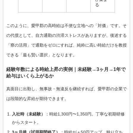
る
このように、愛甲郡の高時給は不便な立地への「対価」です。そ
の代償として、自力通勤の渋滞ストレスがありますが、後述する
「寮の活用」で通勤をゼロにすれば、純粋に高い時給だけを教授
できる「最も賢い選択」となります。
経験年数による時給上昇の実例｜未経験→3ヶ月→1年で
給与はいくら上がるか
真面目に出勤し、無事故・無違反を継続すれば、愛甲郡の企業で
は段階的な昇給が期待できます。
入社時（未経験）
：時給1,300円〜1,350円。丁寧な初期研修
からスタート。
3ヶ月後（試用期間終了）
：時給が＋50円アップ。独り立ち