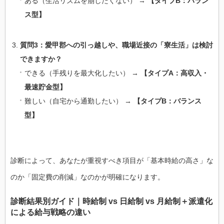
ある（生活リズムを崩したくない） →
【タイプB：バラン
ス型】
質問3：愛甲郡への引っ越しや、職場近接の「寮生活」は検討
できますか？
できる（手残りを最大化したい） →
【タイプA：高収入・
最速貯金型】
難しい（自宅から通勤したい） →
【タイプB：バランス
型】
診断によって、あなたが重視すべき項目が「基本時給の高さ」な
のか「固定費の削減」なのかが明確になります。
診断結果別ガイド｜時給制 vs 日給制 vs 月給制＋派遣化
による給与戦略の違い