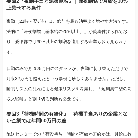
要因2『夜勤手当と深夜割増』｜深夜勤務で月給を30%
上乗せする条件
夜勤（22時～翌5時）は、給与を最も効率よく増やす方法です。
法的に「深夜割増（基本給の25%以上）」が義務付けられてお
り、愛甲郡では30%以上の割増を適用する企業も多く見られま
す。
日勤のみで月収25万円のスタッフが、夜勤に切り替えただけで
月収32万円を超えたという事例も珍しくありません。ただし、
睡眠リズムの乱れによる健康リスクを考慮し、「短期集中型の高
収入戦略」と割り切る判断も必要です。
要因3『待機時間の有給化』｜待機手当ありの企業とな
い企業では年間60万円の差
配送センターでの「荷役待ち」時間が有給か無給かは、月給に数