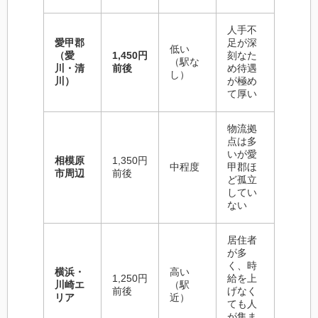
人手不
愛甲郡
足が深
低い
（愛
1,450円
刻なた
（駅な
川・清
前後
め待遇
し）
川）
が極め
て厚い
物流拠
点は多
いが愛
相模原
1,350円
中程度
甲郡ほ
市周辺
前後
ど孤立
してい
ない
居住者
が多
く、時
横浜・
高い
1,250円
給を上
川崎エ
（駅
前後
げなく
リア
近）
ても人
が集ま