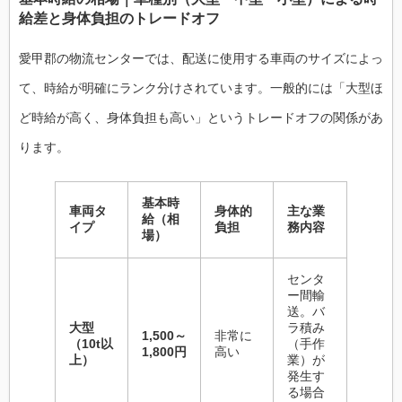
給差と身体負担のトレードオフ
愛甲郡の物流センターでは、配送に使用する車両のサイズによっ
て、時給が明確にランク分けされています。一般的には「大型ほ
ど時給が高く、身体負担も高い」というトレードオフの関係があ
ります。
基本時
車両タ
身体的
主な業
給（相
イプ
負担
務内容
場）
センタ
ー間輸
送。バ
大型
ラ積み
1,500～
非常に
（10t以
（手作
1,800円
高い
上）
業）が
発生す
る場合