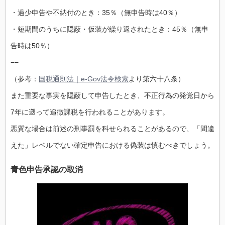
・過少申告や不納付のとき：35％（無申告時は40％）
・短期間のうちに隠蔽・仮装が繰り返されたとき：45％（無申
告時は50％）
−−
（参考：
国税通則法｜e-Gov法令検索
より第六十八条）
また重要な事実を隠蔽して申告したとき、不正行為の発覚日から
7年に遡って追徴課税を行われることがあります。
悪質な場合は前述の刑事罰を科せられることがあるので、「間違
えた」レベルでない確定申告における偽装は慎むべきでしょう。
青色申告承認の取消