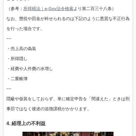
（参考：
所得税法｜e-Gov法令検索
より第二百三十八条）
なお、懲役や罰金が科せられるのは下記のように悪質な不正行為
を行った場合です。
−−
・売上高の偽装
・所得隠し
・経費や人件費の水増し
・二重帳簿
−−
隠蔽や仮装をしておらず、単に確定申告を「間違えた」ときは刑
事罰ではなく後述の追徴課税がかかります。
4. 経理上の不利益