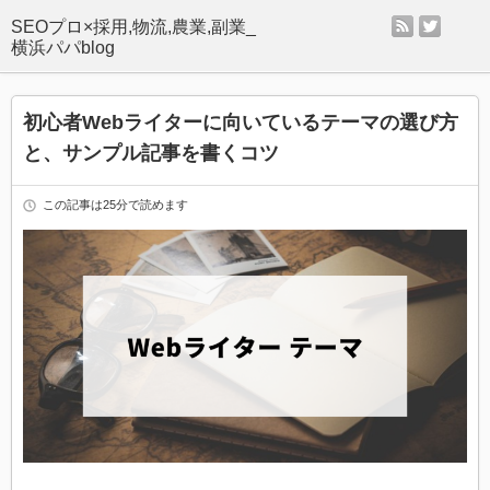
rss
twitter
SEOプロ×採用,物流,農業,副業_
横浜パパblog
初心者Webライターに向いているテーマの選び方
と、サンプル記事を書くコツ
この記事は25分で読めます