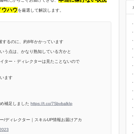
藤崎だからこそお届けできる、
ノウハウ
を厳選して解説します。
破するのに、約8年かかっています
いう点は、かなり熟知している方かと
イター・ディレクターは見たことないので
います
ため補足しました
https://t.co/7SbvbalkIp
イター/ディレクター｜スキルUP情報お届けアカ
 2023