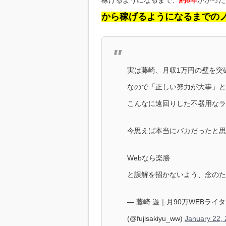
稼げるようになるまで、
約8年
かかった
から稼げるようになるまでの
実は藤崎、月収1万円の壁を突
なので「正しい努力が大事」と
こんなに遠回りした不器用なラ
今思えば本当にバカだったと思
Webなら楽勝
と誤解を招かないよう、念の
— 藤崎 遊｜月90万WEBラ
(@fujisakiyu_ww)
January 22,