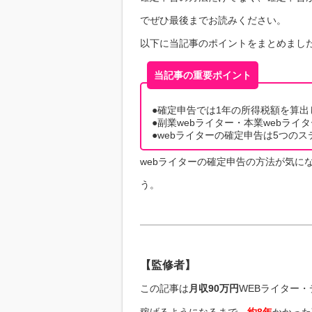
でぜひ最後までお読みください。
以下に当記事のポイントをまとめまし
当記事の重要ポイント
●確定申告では1年の所得税額を算
●副業webライター・本業webラ
●webライターの確定申告は5つの
webライターの確定申告の方法が気に
う。
【監修者】
この記事は
月収90万円
WEBライター