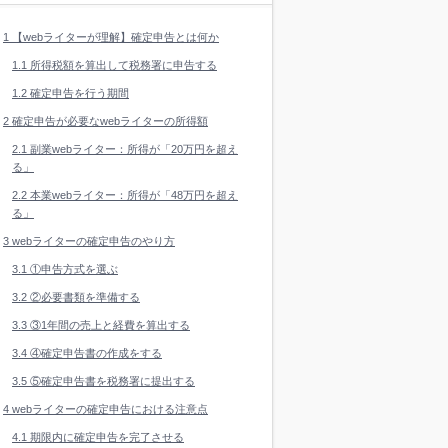
1
【webライターが理解】確定申告とは何か
1.1
所得税額を算出して税務署に申告する
1.2
確定申告を行う期間
2
確定申告が必要なwebライターの所得額
2.1
副業webライター：所得が「20万円を超え
る」
2.2
本業webライター：所得が「48万円を超え
る」
3
webライターの確定申告のやり方
3.1
①申告方式を選ぶ
3.2
②必要書類を準備する
3.3
③1年間の売上と経費を算出する
3.4
④確定申告書の作成をする
3.5
⑤確定申告書を税務署に提出する
4
webライターの確定申告における注意点
4.1
期限内に確定申告を完了させる