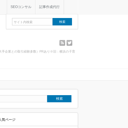
SEOコンサル
記事作成代行
rss
twitter
・大手企業との取引経験多数）PRあり※旧：横浜の子育
人気ページ