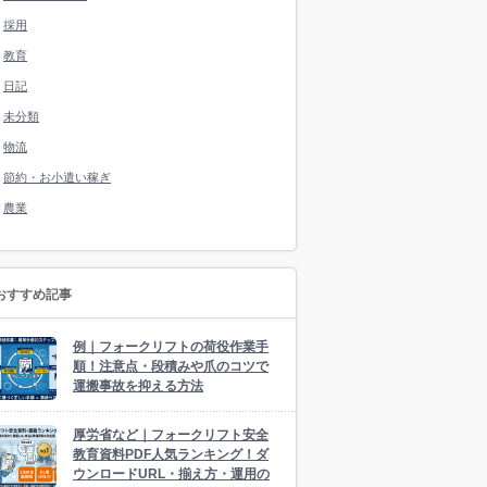
採用
教育
日記
未分類
物流
節約・お小遣い稼ぎ
農業
おすすめ記事
例｜フォークリフトの荷役作業手
順！注意点・段積みや爪のコツで
運搬事故を抑える方法
厚労省など｜フォークリフト安全
教育資料PDF人気ランキング！ダ
ウンロードURL・揃え方・運用の