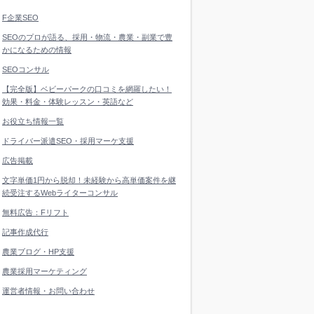
F企業SEO
SEOのプロが語る、採用・物流・農業・副業で豊
かになるための情報
SEOコンサル
【完全版】ベビーパークの口コミを網羅したい！
効果・料金・体験レッスン・英語など
お役立ち情報一覧
ドライバー派遣SEO・採用マーケ支援
広告掲載
文字単価1円から脱却！未経験から高単価案件を継
続受注するWebライターコンサル
無料広告：Fリフト
記事作成代行
農業ブログ・HP支援
農業採用マーケティング
運営者情報・お問い合わせ