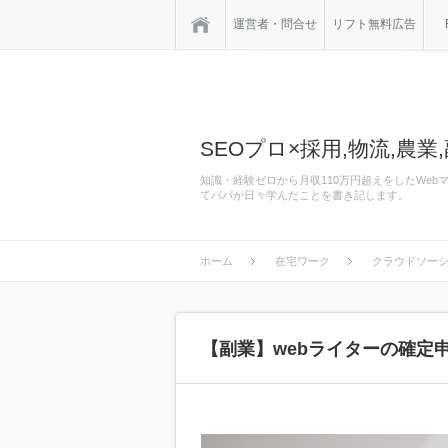
ホーム
運営者・問合せ
リフト無料広告
SEOプロ×採用,物流,農業,
知識・経験ゼロから月収110万円超えをしたWe
てパパが日々学んだことを書き記します。
ホーム
在宅ワーク
クラウドソー
【副業】webライターの確定