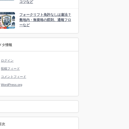
コツなど
フォークリフト免許なしは違法？
敷地内・無資格の罰則、通報フロ
ーなど
メタ情報
ログイン
投稿フィード
コメントフィード
WordPress.org
目次