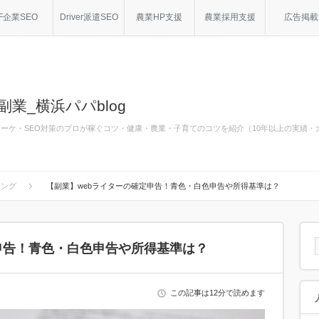
F企業SEO
Driver派遣SEO
農業HP支援
農業採用支援
広告掲載
副業_横浜パパblog
bマーケ・SEO対策のプロが稼ぐコツ・健康・農業・子育てのコツを紹介（10年以上の実績
シング
【副業】webライターの確定申告！青色・白色申告や所得基準は？
申告！青色・白色申告や所得基準は？
この記事は12分で読めます