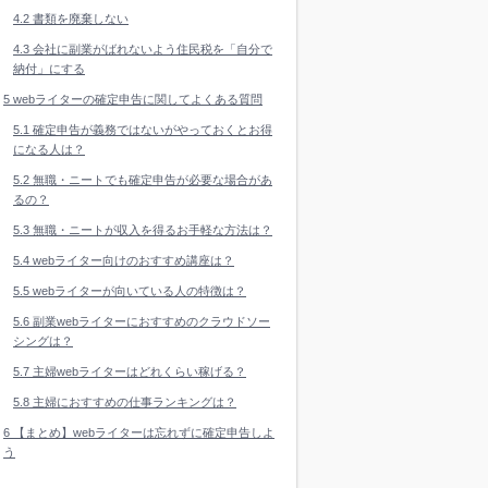
4.2
書類を廃棄しない
4.3
会社に副業がばれないよう住民税を「自分で
納付」にする
5
webライターの確定申告に関してよくある質問
5.1
確定申告が義務ではないがやっておくとお得
になる人は？
5.2
無職・ニートでも確定申告が必要な場合があ
るの？
5.3
無職・ニートが収入を得るお手軽な方法は？
5.4
webライター向けのおすすめ講座は？
5.5
webライターが向いている人の特徴は？
5.6
副業webライターにおすすめのクラウドソー
シングは？
5.7
主婦webライターはどれくらい稼げる？
5.8
主婦におすすめの仕事ランキングは？
6
【まとめ】webライターは忘れずに確定申告しよ
う