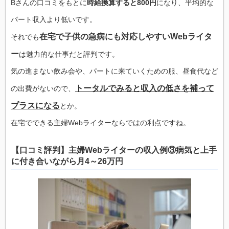
Bさんの口コミをもとに
時給換算すると800円
になり、平均的な
パート収入より低いです。
在宅で子供の急病にも対応しやすいWebライタ
それでも
ー
は魅力的な仕事だと評判です。
気の進まない飲み会や、パートに来ていくための服、昼食代など
トータルでみると収入の低さを補って
の出費がないので、
プラスになる
とか。
在宅でできる主婦Webライターならではの利点ですね。
【口コミ評判】主婦Webライターの収入例③病気と上手
に付き合いながら月4～26万円