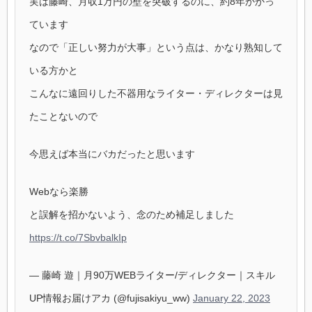
実は藤崎、月収1万円の壁を突破するのに、約8年かかっ
ています
なので「正しい努力が大事」という点は、かなり熟知して
いる方かと
こんなに遠回りした不器用なライター・ディレクターは見
たことないので
今思えば本当にバカだったと思います
Webなら楽勝
と誤解を招かないよう、念のため補足しました
https://t.co/7SbvbalkIp
— 藤崎 遊｜月90万WEBライター/ディレクター｜スキル
UP情報お届けアカ (@fujisakiyu_ww)
January 22, 2023