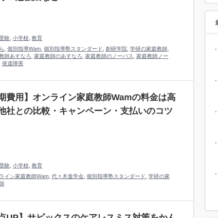
受験
,
小学校
,
教育
ら
,
個別指導Wam
,
個別指導塾スタンダード
,
創研学院
,
学研の家庭教師
,
教師あすなろ
,
家庭教師のあすなろ
,
家庭教師のノーバス
,
家庭教師ノー
,
発達障害
期費用】オンライン家庭教師Wamの料金は高
他社との比較・キャンペーン・支払いのコツ
受験
,
小学校
,
教育
ライン家庭教師Wam
,
代々木進学会
,
個別指導塾スタンダード
,
学研の家
師
点UP】サピックスのケアレスミス対策をかん