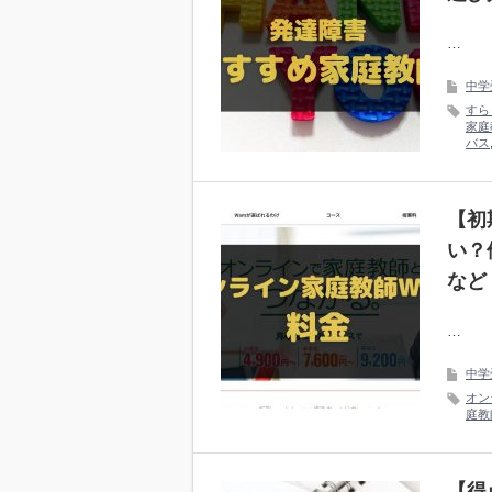
…
中学
すら
家庭
バス
【初
い？
など
…
中学
オン
庭教
【得