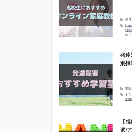
…
教育
Nett
研学
のノ
発達
別指
…
中学
すら
家庭
【感
選び