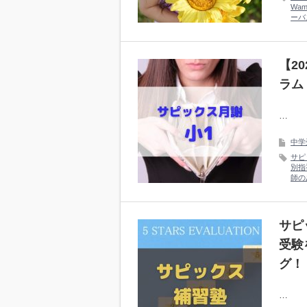
Wa
ーバ
【2
ラム
…
中学
サピ
別指
師の
サピ
受験
グ！
…