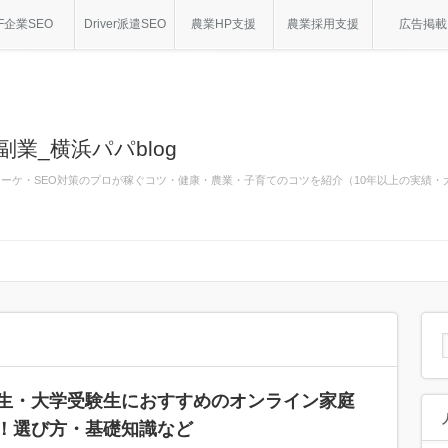
F企業SEO
Driver派遣SEO
農業HP支援
農業採用支援
広告掲載
副業_横浜パパblog
bマーケ・SEO対策のプロが稼ぐコツ・健康・農業・子育てのコツを紹介（10年以上の実績
生・大学受験生におすすめのオンライン家庭
！選び方・基礎知識など