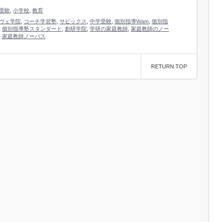
受験
,
小学校
,
教育
ヴェ学院
,
コーチ学習塾
,
サピックス
,
中学受験
,
個別指導Wam
,
個別指
,
個別指導塾スタンダード
,
創研学院
,
学研の家庭教師
,
家庭教師のノー
,
家庭教師ノーバス
RETURN TOP