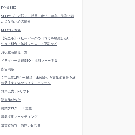
F企業SEO
SEOのプロが語る、採用・物流・農業・副業で豊
かになるための情報
SEOコンサル
【完全版】ベビーパークの口コミを網羅したい！
効果・料金・体験レッスン・英語など
お役立ち情報一覧
ドライバー派遣SEO・採用マーケ支援
広告掲載
文字単価1円から脱却！未経験から高単価案件を継
続受注するWebライターコンサル
無料広告：Fリフト
記事作成代行
農業ブログ・HP支援
農業採用マーケティング
運営者情報・お問い合わせ