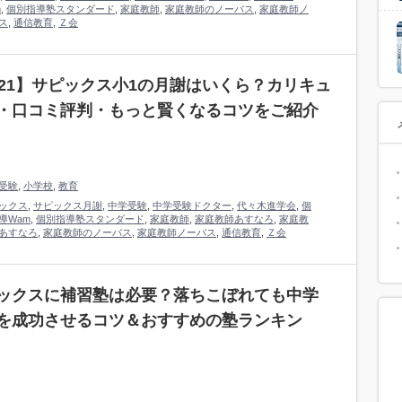
m
,
個別指導塾スタンダード
,
家庭教師
,
家庭教師のノーバス
,
家庭教師ノ
ス
,
通信教育
,
Ｚ会
021】サピックス小1の月謝はいくら？カリキュ
・口コミ評判・もっと賢くなるコツをご紹介
受験
,
小学校
,
教育
ックス
,
サピックス月謝
,
中学受験
,
中学受験ドクター
,
代々木進学会
,
個
導Wam
,
個別指導塾スタンダード
,
家庭教師
,
家庭教師あすなろ
,
家庭教
あすなろ
,
家庭教師のノーバス
,
家庭教師ノーバス
,
通信教育
,
Ｚ会
ックスに補習塾は必要？落ちこぼれても中学
を成功させるコツ＆おすすめの塾ランキン