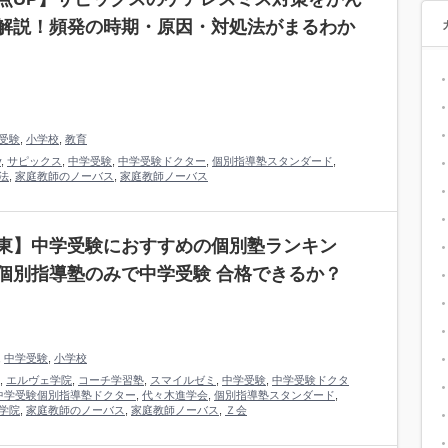
解説！頻発の時期・原因・対処法がまるわか
受験
,
小学校
,
教育
y
,
サピックス
,
中学受験
,
中学受験ドクター
,
個別指導塾スタンダード
,
法
,
家庭教師のノーバス
,
家庭教師ノーバス
東】中学受験におすすめの個別塾ランキン
個別指導塾のみで中学受験 合格できるか？
,
中学受験
,
小学校
,
エルヴェ学院
,
コーチ学習塾
,
スマイルゼミ
,
中学受験
,
中学受験ドクタ
中学受験個別指導塾ドクター
,
代々木進学会
,
個別指導塾スタンダード
,
学院
,
家庭教師のノーバス
,
家庭教師ノーバス
,
Ｚ会