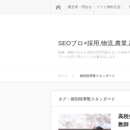
ホーム
運営者・問合せ
リフト無料広告
SEOプロ×採用,物流,農業,
知識・経験ゼロから月収110万円超えをしたWe
てパパが日々学んだことを書き記します。
ホーム
個別指導塾スタンダード
タグ：個別指導塾スタンダード
高校
教師