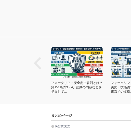
next
フォークリフトの荷役作業手
フォークリフト安全衛生規則とは？
フォークリフ
注意点・段積みや爪のコツで運
第151条の3・4、罰則の内容などを
実施・技能講
故を抑える…
把握して…
東京での取得
まとめページ
F企業SEO