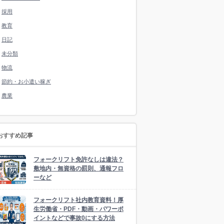
採用
教育
日記
未分類
物流
節約・お小遣い稼ぎ
農業
おすすめ記事
フォークリフト免許なしは違法？
敷地内・無資格の罰則、通報フロ
ーなど
フォークリフト社内教育資料！厚
生労働省・PDF・動画・パワーポ
イントなどで事故0にする方法