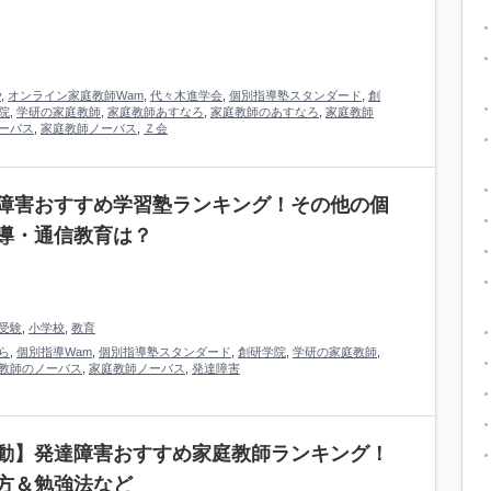
y
,
オンライン家庭教師Wam
,
代々木進学会
,
個別指導塾スタンダード
,
創
院
,
学研の家庭教師
,
家庭教師あすなろ
,
家庭教師のあすなろ
,
家庭教師
ーバス
,
家庭教師ノーバス
,
Ｚ会
障害おすすめ学習塾ランキング！その他の個
導・通信教育は？
受験
,
小学校
,
教育
ら
,
個別指導Wam
,
個別指導塾スタンダード
,
創研学院
,
学研の家庭教師
,
教師のノーバス
,
家庭教師ノーバス
,
発達障害
動】発達障害おすすめ家庭教師ランキング！
方＆勉強法など