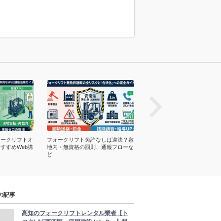
prev
ォークリフトオ
フォークリフト免許なしは違法？敷
厚労省など｜フォークリフト
すすめWeb講
地内・無資格の罰則、通報フローな
育資料PDF人気ランキング！
ど
ロードUR…
の記事
高知のフォークリフトレンタル業者【ト