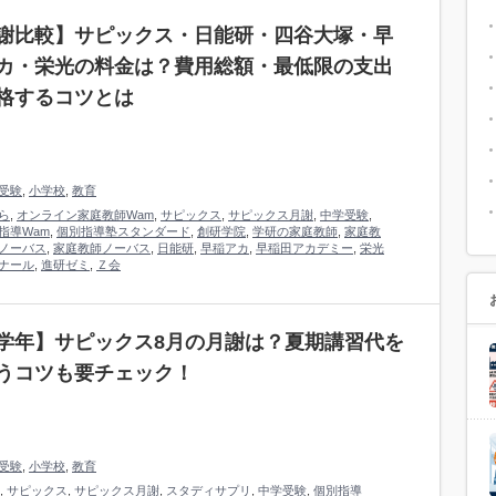
謝比較】サピックス・日能研・四谷大塚・早
カ・栄光の料金は？費用総額・最低限の支出
格するコツとは
受験
,
小学校
,
教育
ら
,
オンライン家庭教師Wam
,
サピックス
,
サピックス月謝
,
中学受験
,
指導Wam
,
個別指導塾スタンダード
,
創研学院
,
学研の家庭教師
,
家庭教
ノーバス
,
家庭教師ノーバス
,
日能研
,
早稲アカ
,
早稲田アカデミー
,
栄光
ナール
,
進研ゼミ
,
Ｚ会
学年】サピックス8月の月謝は？夏期講習代を
うコツも要チェック！
受験
,
小学校
,
教育
,
サピックス
,
サピックス月謝
,
スタディサプリ
,
中学受験
,
個別指導