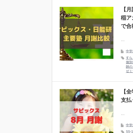
【月
稲ア
で合
…
中学
すら
個別
師の
ゼミ
【全
支払
…
中学
SS-1