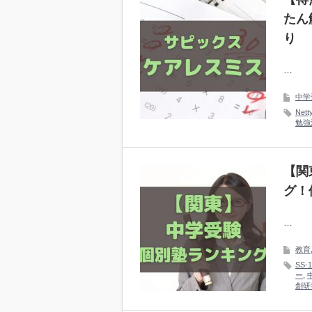
たん
り
…
中学
Nett
勉強
【関
グ！
…
教育
SS-1
ー
,
創研