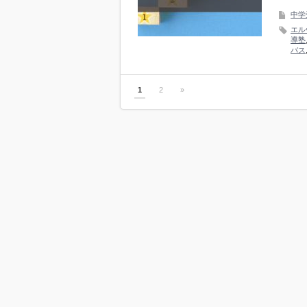
中学
エル
導塾
バス
1
2
»