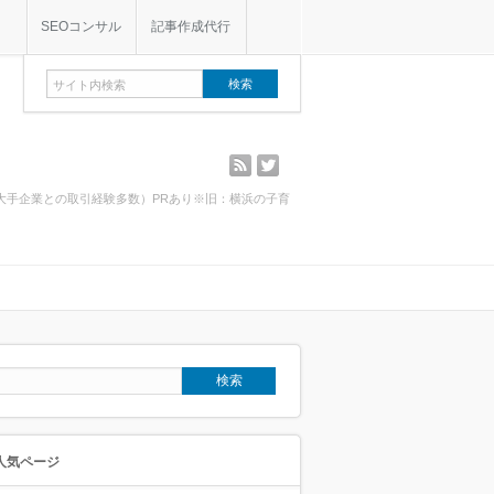
SEOコンサル
記事作成代行
rss
twitter
・大手企業との取引経験多数）PRあり※旧：横浜の子育
人気ページ