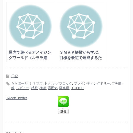
限定）
屋内で遊べるアメイジン
ＳＭＡＰ解散から学ぶ、
グワールド（ルララ港
目標を最短で達成するた
北）に行った感想と注意
めの基本とは
事項
日記
ららぽーと
,
シネマズ
,
トク
,
ナノブロック
,
ファインディングドリー
,
プチ情
報
,
レビュー
,
感想
,
横浜
,
雰囲気
,
駐車場
,
ＴＯＨＯ
Tweets
Twitter