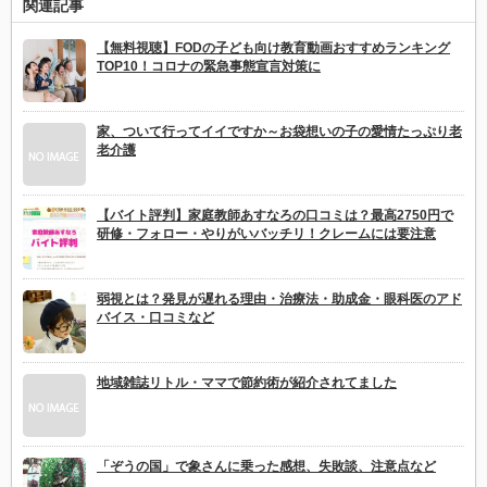
関連記事
【無料視聴】FODの子ども向け教育動画おすすめランキング
TOP10！コロナの緊急事態宣言対策に
家、ついて行ってイイですか～お袋想いの子の愛情たっぷり老
老介護
【バイト評判】家庭教師あすなろの口コミは？最高2750円で
研修・フォロー・やりがいバッチリ！クレームには要注意
弱視とは？発見が遅れる理由・治療法・助成金・眼科医のアド
バイス・口コミなど
地域雑誌リトル・ママで節約術が紹介されてました
「ぞうの国」で象さんに乗った感想、失敗談、注意点など