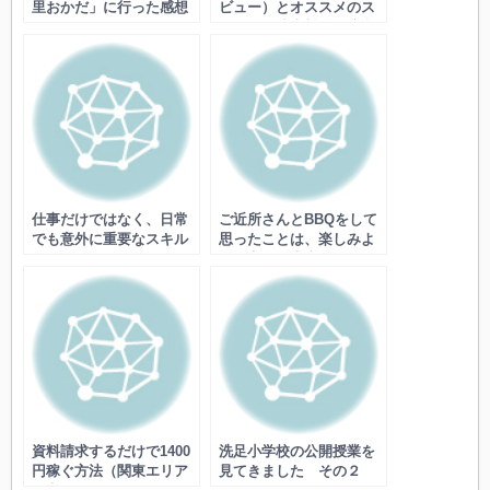
里おかだ」に行った感想
ビュー）とオススメのス
（レビュー）
ポット・駐車料金・注意
点など
仕事だけではなく、日常
ご近所さんとBBQをして
でも意外に重要なスキル
思ったことは、楽しみよ
とは
りも安全が大事だという
こと
資料請求するだけで1400
洗足小学校の公開授業を
円稼ぐ方法（関東エリア
見てきました その２