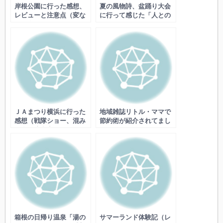
岸根公園に行った感想、
夏の風物詩、盆踊り大会
レビューと注意点（変な
に行って感じた「人との
人が多いです）
つながりや仲間」
ＪＡまつり横浜に行った
地域雑誌リトル・ママで
感想（戦隊ショー、混み
節約術が紹介されてまし
具合、注意点など）
た
箱根の日帰り温泉「湯の
サマーランド体験記（レ