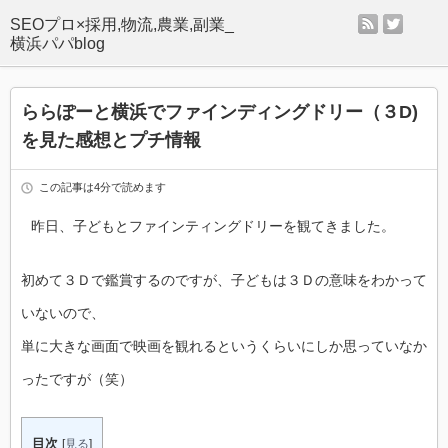
rss
twitter
SEOプロ×採用,物流,農業,副業_
横浜パパblog
ららぽーと横浜でファインディングドリー（３D)
を見た感想とプチ情報
この記事は4分で読めます
昨日、子どもとファインティングドリーを観てきました。
初めて３Ｄで鑑賞するのですが、子どもは３Ｄの意味をわかって
いないので、
単に大きな画面で映画を観れるというくらいにしか思っていなか
ったですが（笑）
目次
[
見る
]