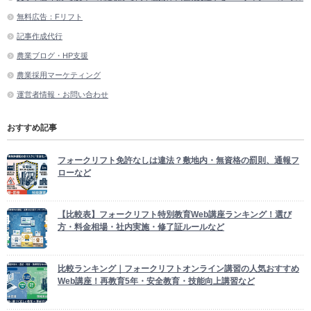
無料広告：Fリフト
記事作成代行
農業ブログ・HP支援
農業採用マーケティング
運営者情報・お問い合わせ
おすすめ記事
フォークリフト免許なしは違法？敷地内・無資格の罰則、通報フ
ローなど
【比較表】フォークリフト特別教育Web講座ランキング！選び
方・料金相場・社内実施・修了証ルールなど
比較ランキング｜フォークリフトオンライン講習の人気おすすめ
Web講座！再教育5年・安全教育・技能向上講習など