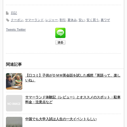
ある「幸せな人生」を創
た
造する力
日記
クーポン
,
サマーランド
,
レジャー
,
割引
,
夏休み
,
安い
,
安く買う
,
裏ワザ
Tweets
Twitter
関連記事
【口コミ】子供がＤＭＭ英会話を試した感想「英語って、楽し
いね」
サマーランド体験記（レビュー）とオススメのスポット・駐車
料金・注意点など
中国でも大学入試は人生の一大イベントらしい