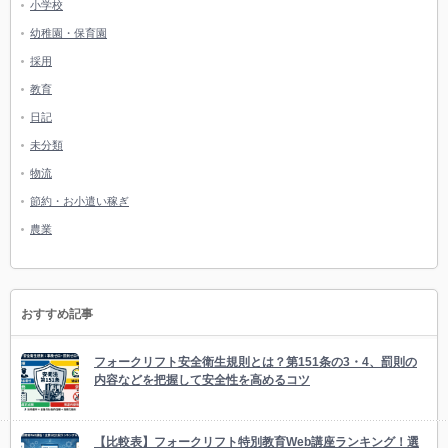
小学校
幼稚園・保育園
採用
教育
日記
未分類
物流
節約・お小遣い稼ぎ
農業
おすすめ記事
フォークリフト安全衛生規則とは？第151条の3・4、罰則の
内容などを把握して安全性を高めるコツ
【比較表】フォークリフト特別教育Web講座ランキング！選