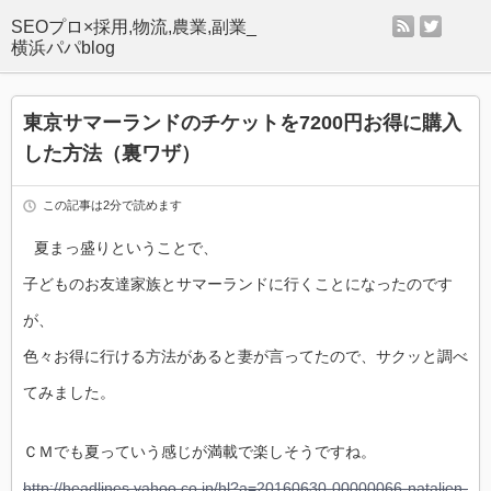
rss
twitter
SEOプロ×採用,物流,農業,副業_
横浜パパblog
東京サマーランドのチケットを7200円お得に購入
した方法（裏ワザ）
この記事は2分で読めます
夏まっ盛りということで、
子どものお友達家族とサマーランドに行くことになったのです
が、
色々お得に行ける方法があると妻が言ってたので、サクッと調べ
てみました。
ＣＭでも夏っていう感じが満載で楽しそうですね。
http://headlines.yahoo.co.jp/hl?a=20160630-00000066-natalien-