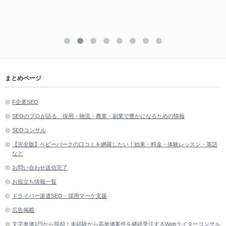
フォークリフト社
で事…
まとめページ
F企業SEO
SEOのプロが語る、採用・物流・農業・副業で豊かになるための情報
SEOコンサル
【完全版】ベビーパークの口コミを網羅したい！効果・料金・体験レッスン・英語
など
お問い合わせ送信完了
お役立ち情報一覧
ドライバー派遣SEO・採用マーケ支援
広告掲載
文字単価1円から脱却！未経験から高単価案件を継続受注するWebライターコンサル