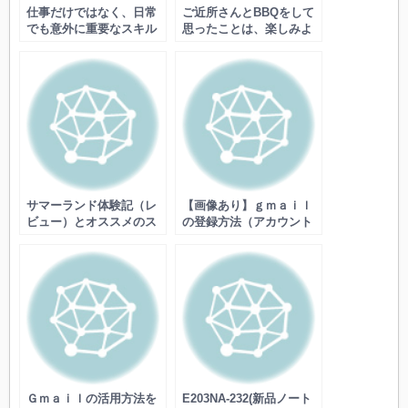
仕事だけではなく、日常
ご近所さんとBBQをして
でも意外に重要なスキル
思ったことは、楽しみよ
とは
りも安全が大事だという
こと
サマーランド体験記（レ
【画像あり】ｇｍａｉｌ
ビュー）とオススメのス
の登録方法（アカウント
ポット・駐車料金・注意
作成）を解説
点など
Ｇｍａｉｌの活用方法を
E203NA-232(新品ノート