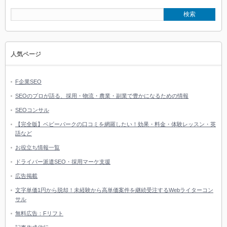
人気ページ
F企業SEO
SEOのプロが語る、採用・物流・農業・副業で豊かになるための情報
SEOコンサル
【完全版】ベビーパークの口コミを網羅したい！効果・料金・体験レッスン・英
語など
お役立ち情報一覧
ドライバー派遣SEO・採用マーケ支援
広告掲載
文字単価1円から脱却！未経験から高単価案件を継続受注するWebライターコン
サル
無料広告：Fリフト