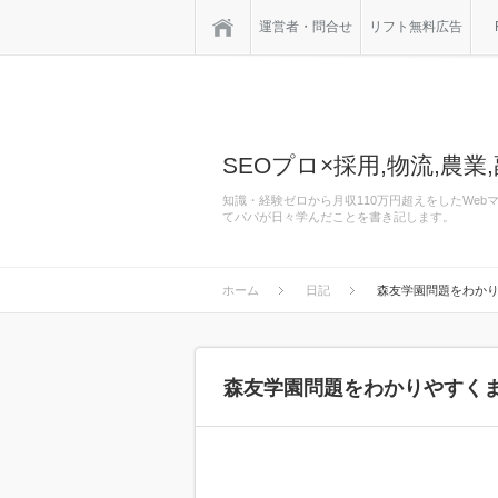
ホーム
運営者・問合せ
リフト無料広告
SEOプロ×採用,物流,農業,
知識・経験ゼロから月収110万円超えをしたWe
てパパが日々学んだことを書き記します。
ホーム
日記
森友学園問題をわか
森友学園問題をわかりやすく