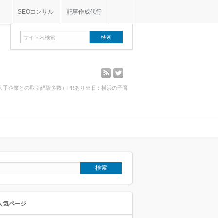
SEOコンサル
記事作成代行
rss
twitter
・大手企業との取引経験多数）PRあり※旧：横浜の子育
人気ページ