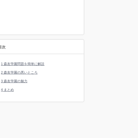
目次
1
森友学園問題を簡単に解説
2
森友学園の悪いところ
3
森友学園の魅力
4
まとめ