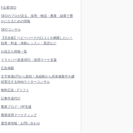
F企業SEO
SEOのプロが語る、採用・物流・農業・副業で豊
かになるための情報
SEOコンサル
【完全版】ベビーパークの口コミを網羅したい！
効果・料金・体験レッスン・英語など
お役立ち情報一覧
ドライバー派遣SEO・採用マーケ支援
広告掲載
文字単価1円から脱却！未経験から高単価案件を継
続受注するWebライターコンサル
無料広告：Fリフト
記事作成代行
農業ブログ・HP支援
農業採用マーケティング
運営者情報・お問い合わせ