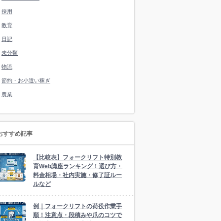
採用
教育
日記
未分類
物流
節約・お小遣い稼ぎ
農業
おすすめ記事
【比較表】フォークリフト特別教
育Web講座ランキング！選び方・
料金相場・社内実施・修了証ルー
ルなど
例｜フォークリフトの荷役作業手
順！注意点・段積みや爪のコツで