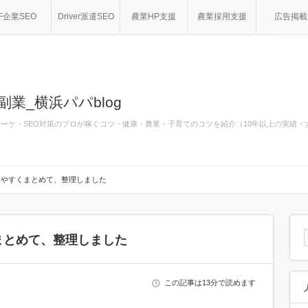
F企業SEO
Driver派遣SEO
農業HP支援
農業採用支援
広告掲載
副業_横浜パパblog
bマーケ・SEO対策のプロが稼ぐコツ・健康・農業・子育てのコツを紹介（10年以上の実績
りやすくまとめて、整理しました
まとめて、整理しました
この記事は13分で読めます