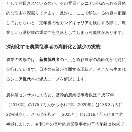
として注目されているのか、その背景と
シニア
が求められる具体
的な理由を深掘りできます。反対に、ここで解説する内容を把握
しておかないと、定年後の
セカンドキャリア
を検討する際に、農
業という選択肢の重要性を見落としてしまう可能性があります。
深刻化する農業従事者の高齢化と減少の実態
農業の現場では、
新規就農者
の不足と既存農家の高齢化が同時に
進行しています。日本の農業が直面する現状と、そこから生まれ
る
シニア世代
への
求人
ニーズを解説します。
農林業センサスによると、基幹的農業従事者数は平成27年
（2015年）の175.7万人から令和2年（2020年）は136.3万人に
22%減少し、さらに令和5年（2023年）には116.4万人にまで約
半減しました。令和5年の基幹的農業従事者の平均年齢は約68.7