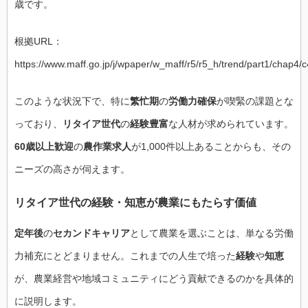
歳です。
根拠URL：
https://www.maff.go.jp/j/wpaper/w_maff/r5/r5_h/trend/part1/chap4/
このような状況下で、特に
繁忙期
の
労働力確保
が喫緊の課題とな
っており、
リタイア世代
の
経験豊富
な人材が求められています。
60歳以上歓迎
の
農作業求人
が1,000件以上あることからも、その
ニーズの高さが伺えます。
リタイア世代
の
経験
・
知恵
が農業にもたらす価値
定年後
の
セカンドキャリア
として農業を選ぶことは、単なる労働
力補充にとどまりません。これまでの人生で培った
経験
や
知恵
が、農業経営や地域コミュニティにどう貢献できるのかを具体的
に説明します。