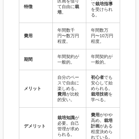
区画を借り
で
栽培指導
特徴
て自由に
栽
を受けられ
培
。
る。
年間数千
年間数万
費用
円〜数万円
円〜10万円
程度。
程度。
年間契約が
年間契約が
期間
一般的。
一般的。
自分のペー
初心者
でも
スで自由に
安心して始
メリット
楽しめる。
められる。
費用
が比較
栽培技術
を
的安い。
学べる。
費用
がやや
栽培知識
が
高め。
栽培
必要。自己
デメリット
計画
がある
管理が求め
程度決めら
られる。
れている。