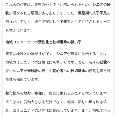
これらの作業は、集中力や丁寧さが求められるため、
シニア
の
経
験
が活かされる場面が多くあります。また、
農繁期
の
人手不足
を
補うだけでなく、通年で安定した
労働力
として期待されるケース
も増えています。
地域コミュニティの活性化と
技術継承
の担い手
農業は地域との繋がりが深く、
シニア
が農業に参画することは、
地域コミュニティの活性化にも繋がります。また、長年の
経験
を
持つ
シニア
が
未経験
の若手や
初心者
への
技術継承
の役割を担う可
能性も秘めています。
都市部
から
地方
へ
移住
し、農業に携わる
シニア
が増えています。
彼らは単に労働力となるだけでなく、地域に新しい風を吹き込
み、コミュニティの活性化に貢献しています。また、前職で培っ