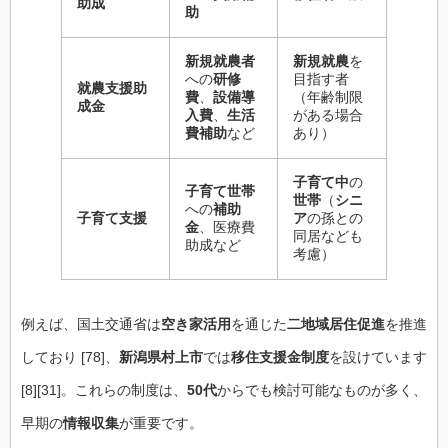
助成
助
新規就農者
新規就農
を
への
研修
目指す者
就農支援助
費
、
設備導
（年齢制限
成金
入費
、
生活
がある場合
費補助
など
あり）
子育て中
の
子育て世帯
世帯
（
シニ
への
補助
子育て支援
ア
の孫との
金
、医療費
同居なども
助成など
考慮）
例えば、国土交通省は
空き家活用
を通じた
二地域居住促進
を推進
しており [78]、
新潟県村上市
では
移住支援金制度
を設けています
[8][31]。これらの制度は、
50代
からでも検討可能なものが多く、
早期の
情報収集
が重要です。