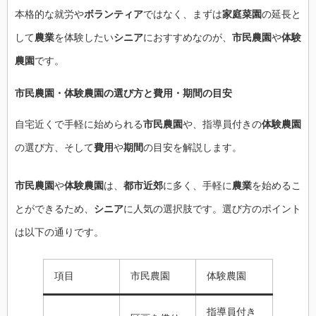
本格的な就労や
ボランティア
ではなく、まずは
家庭菜園
の延長と
して
農業
を体験したい
シニア
におすすめなのが、
市民農園
や
体験
農園
です。
市民農園
・
体験農園
の選び方と
費用
・
期間
の目安
自宅近くで手軽に始められる
市民農園
や、指導員付きの
体験農園
の選び方、そして
費用
や
期間
の目安を解説します。
市民農園
や
体験農園
は、
都市近郊
に多く、手軽に
農業
を始めるこ
とができるため、
シニア
に人気の選択肢です。選び方のポイント
は以下の通りです。
項目
市民農園
体験農園
指導員付き