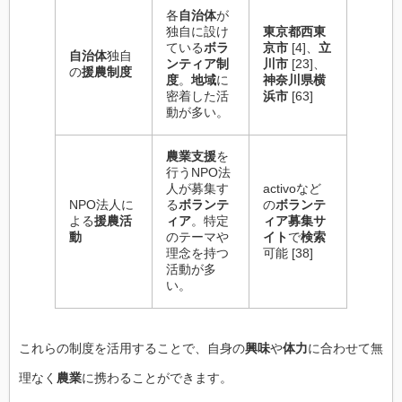
各
自治体
が
独自に設け
東京都西東
ている
ボラ
京市
[4]、
立
自治体
独自
ンティア制
川市
[23]、
の
援農制度
度
。
地域
に
神奈川県横
密着した活
浜市
[63]
動が多い。
農業支援
を
行うNPO法
人が募集す
activoなど
NPO法人に
る
ボランテ
の
ボランテ
よる
援農活
ィア
。特定
ィア募集サ
動
のテーマや
イト
で
検索
理念を持つ
可能 [38]
活動が多
い。
これらの制度を活用することで、自身の
興味
や
体力
に合わせて無
理なく
農業
に携わることができます。