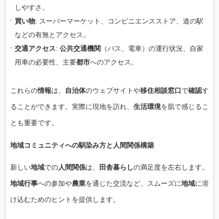
しやすさ。
買い物
: スーパーマーケット、コンビニエンスストア、道の駅
などの有無とアクセス。
交通アクセス
:
公共交通機関
（バス、電車）の運行状況、自家
用車の必要性、主要
都市
へのアクセス。
これらの
情報
は、
自治体
のウェブサイトや
移住相談窓口
で
確認
す
ることができます。実際に現地を訪れ、
生活環境
を肌で感じるこ
とも重要です。
地域コミュニティ
への馴染み方と
人間関係構築
新しい
地域
での
人間関係
は、
田舎暮らし
の満足度を左右します。
地域行事
への参加や
農業
を通じた交流など、スムーズに
地域
に溶
け込むためのヒントを提供します。