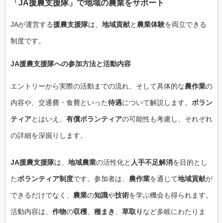
「
JA援農支援隊
」で
地域
の
農業
を
サポート
JAが運営する
援農支援隊
は、
地域貢献
と
農業体験
を両立できる
制度です。
JA援農支援隊
への参加方法と活動内容
エントリーから実際の活動までの流れ、そして具体的な
農作業
の
内容や、交通費・食費といった
待遇
について解説します。
ボラン
ティア
とはいえ、
有償ボランティア
の可能性も考慮し、それぞれ
の詳細を深掘りします。
JA援農支援隊
は、
地域農業
の活性化と
人手不足解消
を目的とし
た
ボランティア制度
です。参加者は、
農作業
を通じて
地域貢献
が
できるだけでなく、
農業
の
知識
や
技術
を学ぶ機会も得られます。
活動内容は、
作物
の
収穫
、
種まき
、
草取り
など多岐にわたりま