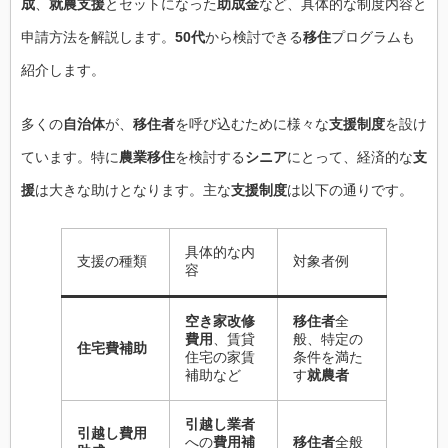
成
、
就農支援
とセットになった
助成金
など、具体的な制度内容と
申請方法を解説します。
50代
から検討できる
移住
プログラムも
紹介します。
多くの
自治体
が、
移住者
を呼び込むために様々な
支援制度
を設け
ています。特に
農業移住
を検討する
シニア
にとって、経済的な
支
援
は大きな助けとなります。主な
支援制度
は以下の通りです。
具体的な内
支援の種類
対象者例
容
空き家改修
移住者
全
費用
、賃貸
般、特定の
住宅費補助
住宅の家賃
条件を満た
補助など
す
就農者
引越し業者
引越し費用
への
費用補
移住者
全般