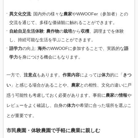
異文化交流
: 国内外の様々な
農家
やWWOOFer（参加者）との
交流を通じて、多様な価値観に触れることができます。
自給自足生活体験
:
農作物
の
栽培
から
収穫
、調理までを体験
し、持続可能な生活を学ぶことができます。
語学力
の向上:
海外
のWWOOFに参加することで、実践的な
語
学力
を身につける機会にもなります。
一方で、
注意点
もあります。
作業内容
によっては
体力
的に「
きつ
い
」と感じる場合があることや、
農家
との相性、文化の違いに戸
惑う可能性も考慮しておく必要があります。事前に
農家
の
情報
や
レビューをよく確認し、自身の
体力
や希望に合った場所を選ぶこ
とが重要です。
市民農園
・
体験農園
で手軽に
農業
に親しむ