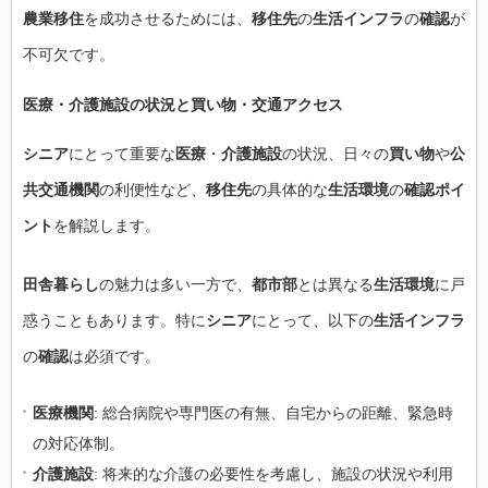
農業移住
を成功させるためには、
移住先
の
生活インフラ
の
確認
が
不可欠です。
医療
・
介護施設
の状況と
買い物
・
交通アクセス
シニア
にとって重要な
医療
・
介護施設
の状況、日々の
買い物
や
公
共交通機関
の利便性など、
移住先
の具体的な
生活環境
の
確認ポイ
ント
を解説します。
田舎暮らし
の魅力は多い一方で、
都市部
とは異なる
生活環境
に戸
惑うこともあります。特に
シニア
にとって、以下の
生活インフラ
の
確認
は必須です。
医療機関
: 総合病院や専門医の有無、自宅からの距離、緊急時
の対応体制。
介護施設
: 将来的な介護の必要性を考慮し、施設の状況や利用