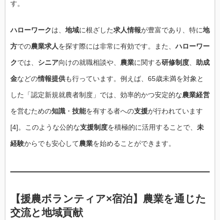
す。
ハローワーク
は、
地域
に根ざした
求人情報
が豊富であり、特に
地
方
での
農業求人
を探す際には非常に有効です。また、
ハローワー
ク
では、
シニア
向けの就職相談や、
農業
に関する
研修制度
、
助成
金
などの
情報提供
も行っています。例えば、65歳未満を対象と
した「認定新規就農者制度」では、効率的かつ安定的な
農業経営
を営むための
知識
・
技能
を有する者への
支援
が行われています
[4]。このような公的な
支援制度
を積極的に活用することで、
未
経験
からでも安心して
農業
を始めることができます。
【
援農ボランティア
×
宿泊
】農業を通じた
交流と地域貢献