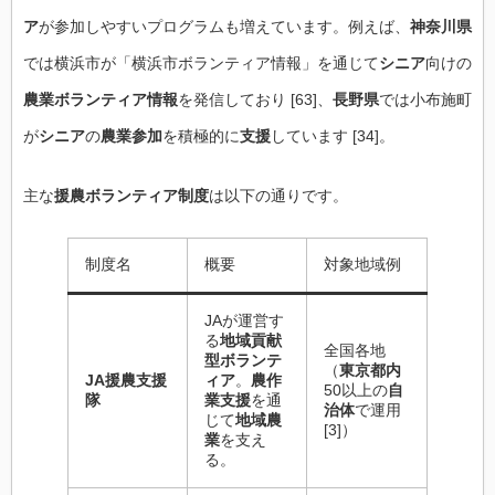
ア
が参加しやすいプログラムも増えています。例えば、
神奈川県
では横浜市が「横浜市ボランティア情報」を通じて
シニア
向けの
農業ボランティア情報
を発信しており [63]、
長野県
では小布施町
が
シニア
の
農業参加
を積極的に
支援
しています [34]。
主な
援農ボランティア制度
は以下の通りです。
制度名
概要
対象地域例
JAが運営す
る
地域貢献
全国各地
型ボランテ
（
東京都内
JA援農支援
ィア
。
農作
50以上の
自
隊
業支援
を通
治体
で運用
じて
地域農
[3]）
業
を支え
る。