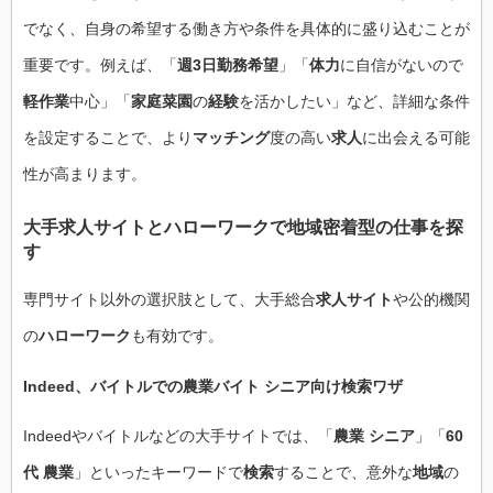
でなく、自身の希望する働き方や条件を具体的に盛り込むことが
重要です。例えば、「
週3日勤務希望
」「
体力
に自信がないので
軽作業
中心」「
家庭菜園
の
経験
を活かしたい」など、詳細な条件
を設定することで、より
マッチング
度の高い
求人
に出会える可能
性が高まります。
大手求人サイトと
ハローワーク
で
地域密着型
の仕事を探
す
専門サイト以外の選択肢として、大手総合
求人サイト
や公的機関
の
ハローワーク
も有効です。
Indeed、バイトルでの
農業バイト シニア
向け
検索ワザ
Indeedやバイトルなどの大手サイトでは、「
農業 シニア
」「
60
代 農業
」といったキーワードで
検索
することで、意外な
地域
の