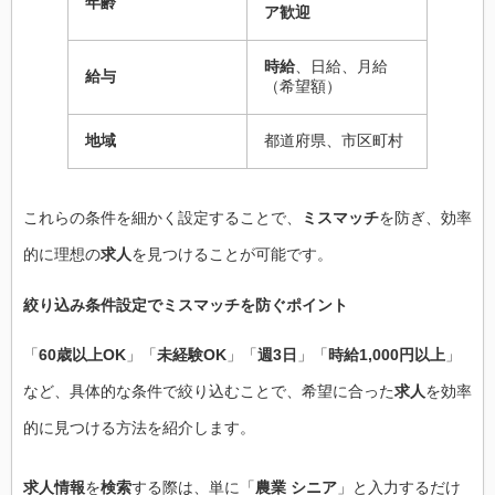
年齢
ア歓迎
時給
、日給、月給
給与
（希望額）
地域
都道府県、市区町村
これらの条件を細かく設定することで、
ミスマッチ
を防ぎ、効率
的に理想の
求人
を見つけることが可能です。
絞り込み条件設定で
ミスマッチ
を防ぐポイント
「
60歳以上OK
」「
未経験OK
」「
週3日
」「
時給1,000円以上
」
など、具体的な条件で絞り込むことで、希望に合った
求人
を効率
的に見つける方法を紹介します。
求人情報
を
検索
する際は、単に「
農業 シニア
」と入力するだけ