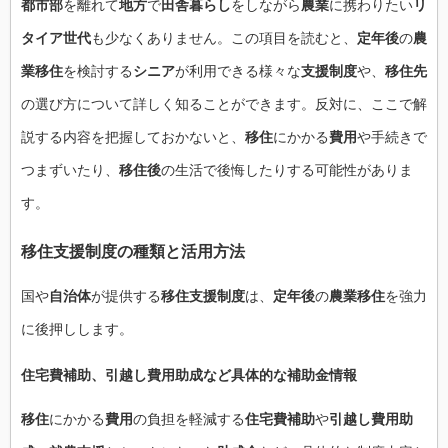
都市部
を離れて
地方
で
田舎暮らし
をしながら
農業
に携わりたい
リ
タイア世代
も少なくありません。この項目を読むと、
定年後
の
農
業移住
を検討する
シニア
が利用できる様々な
支援制度
や、
移住先
の選び方について詳しく知ることができます。反対に、ここで解
説する内容を把握しておかないと、
移住
にかかる
費用
や手続きで
つまずいたり、
移住後
の生活で後悔したりする可能性がありま
す。
移住支援制度
の種類と
活用方法
国や
自治体
が提供する
移住支援制度
は、
定年後
の
農業移住
を強力
に後押しします。
住宅費補助
、
引越し費用助成
など具体的な
補助金情報
移住
にかかる
費用
の負担を軽減する
住宅費補助
や
引越し費用助