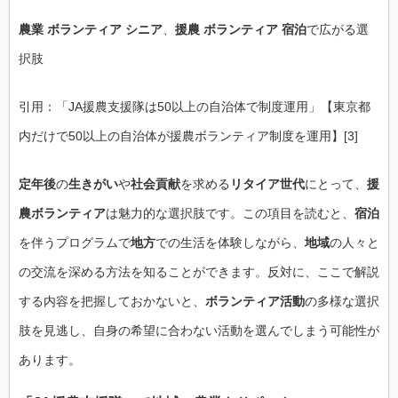
農業 ボランティア シニア
、
援農 ボランティア 宿泊
で広がる選
択肢
引用：「JA援農支援隊は50以上の自治体で制度運用」【東京都
内だけで50以上の自治体が援農ボランティア制度を運用】[3]
定年後
の
生きがい
や
社会貢献
を求める
リタイア世代
にとって、
援
農ボランティア
は魅力的な選択肢です。この項目を読むと、
宿泊
を伴うプログラムで
地方
での生活を体験しながら、
地域
の人々と
の交流を深める方法を知ることができます。反対に、ここで解説
する内容を把握しておかないと、
ボランティア活動
の多様な選択
肢を見逃し、自身の希望に合わない活動を選んでしまう可能性が
あります。