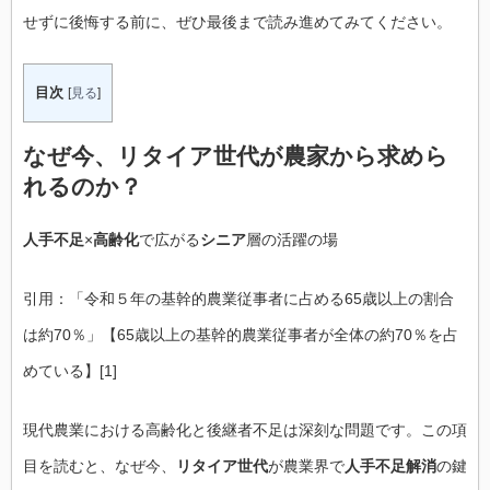
せずに後悔する前に、ぜひ最後まで読み進めてみてください。
目次
[
見る
]
なぜ今、
リタイア世代
が農家から求めら
れるのか？
人手不足
×
高齢化
で広がる
シニア
層の活躍の場
引用：「令和５年の基幹的農業従事者に占める65歳以上の割合
は約70％」【65歳以上の基幹的農業従事者が全体の約70％を占
めている】[1]
現代農業における高齢化と後継者不足は深刻な問題です。この項
目を読むと、なぜ今、
リタイア世代
が農業界で
人手不足解消
の鍵