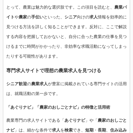
とって、農業は魅力的な選択肢です。この項目を読むと、
農業バ
イト
や
農家
の
手伝い
といった、
シニア
向けの
求人
情報を効率的に
見つける方法を詳しく知ることができます。反対に、ここで解説
する内容を把握しておかないと、自分に合った農業の仕事を見つ
けるまでに時間がかかったり、非効率な求職活動になってしまっ
たりする可能性があります。
専門求人サイトで理想の
農業求人
を見つける
シニア歓迎
の
農業求人
が豊富に掲載されている専門サイトの活用
は、就職活動の第一歩です。
「
あぐりナビ
」「
農家のおしごとナビ
」の
特徴
と
活用術
農業専門の求人サイトである「
あぐりナビ
」や「
農家のおしごと
ナビ
」は、細かな条件で
求人
を
検索
でき、
短期
・
長期
、
住み込み