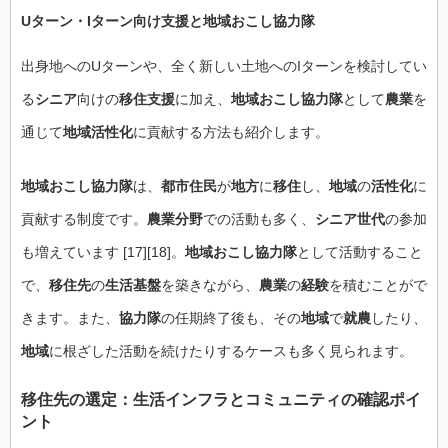
Uターン・Iターン向け
支援
と
地域おこし協力隊
出身地へのUターンや、全く新しい土地へのIターンを検討してい
る
シニア
向けの
移住支援
に加え、
地域おこし協力隊
として
農業
を
通じて
地域活性化
に貢献する方法も紹介します。
地域おこし協力隊
は、
都市住民
が
地方
に
移住
し、
地域
の
活性化
に
貢献する制度です。
農業分野
での活動も多く、
シニア世代
の参加
も増えています [17][18]。
地域おこし協力隊
として活動すること
で、
移住先
の
生活基盤
を築きながら、
農業
の
経験
を積むことがで
きます。また、
協力隊
の任期終了後も、その
地域
で
就農
したり、
地域
に根ざした活動を続けたりするケースも多く見られます。
移住先
の選定：
生活インフラ
とコミュニティの
確認ポイ
ント