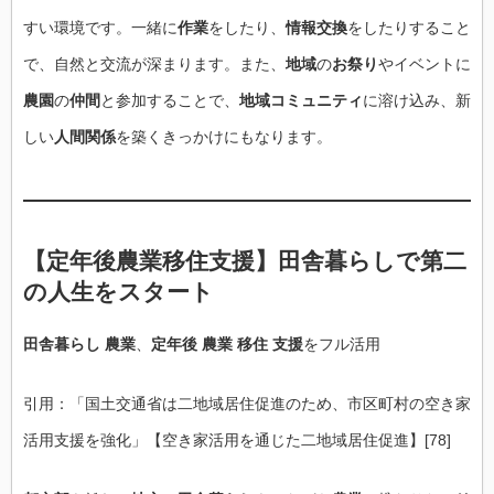
すい環境です。一緒に
作業
をしたり、
情報交換
をしたりすること
で、自然と交流が深まります。また、
地域
の
お祭り
やイベントに
農園
の
仲間
と参加することで、
地域コミュニティ
に溶け込み、新
しい
人間関係
を築くきっかけにもなります。
【
定年後農業移住支援
】
田舎暮らし
で
第二
の人生
をスタート
田舎暮らし 農業
、
定年後 農業 移住 支援
をフル活用
引用：「国土交通省は二地域居住促進のため、市区町村の空き家
活用支援を強化」【空き家活用を通じた二地域居住促進】[78]