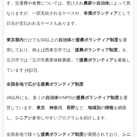
す。交通費や食費については、受け入れ
農家
や
自治体
によって異
なりますが、一部支給されるケースや、
有償ボランティア
として
日当が支払われるケースもあります。
東京都内
だけでも50以上の
自治体
が
援農ボランティア制度
を運
用しており、例えば西東京市では「
援農ボランティア制度
」を、
立川市では「立川市農業体験農園」で
援農ボランティア
を募集し
ています [4][23]。
全国各地で広がる
援農ボランティア制度
JA以外にも、多くの
自治体
やNPOが
援農ボランティア制度
を運
営しています。
東京
、
神奈川
、
長野
など、
地域別
の
情報
を網羅
し、
シニア
が参加しやすいプログラムを紹介します。
全国各地で様々な
援農ボランティア制度
が展開されており、
シニ