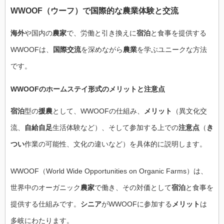
WWOOF（ウーフ）で国際的な
農業体験
と交流
海外
や国内の
農家
で、労働と引き換えに
宿泊
と食事を提供する
WWOOFは、
国際交流
を深めながら
農業
を学ぶユニークな方法
です。
WWOOFのホームステイ形式の
メリット
と
注意点
宿泊
型の
援農
として、WWOOFの仕組み、
メリット
（異文化交
流、
自給自足
生活体験など）、そして参加する上での
注意点
（
き
つい
作業の可能性、文化の違いなど）を具体的に説明します。
WWOOF（World Wide Opportunities on Organic Farms）は、
世界中のオーガニック
農家
で働き、その対価として
宿泊
と食事を
提供する仕組みです。
シニア
がWWOOFに参加する
メリット
は
多岐にわたります。