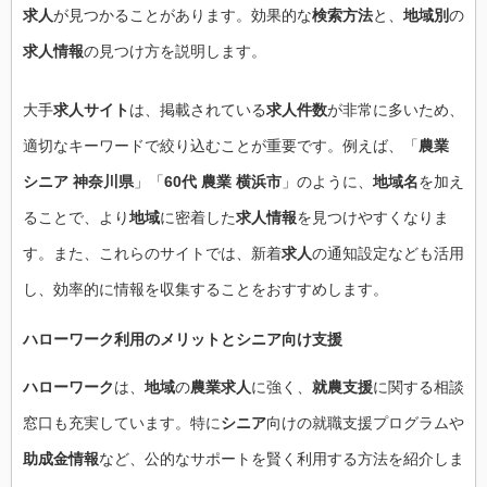
求人
が見つかることがあります。効果的な
検索方法
と、
地域別
の
求人情報
の見つけ方を説明します。
大手
求人サイト
は、掲載されている
求人件数
が非常に多いため、
適切なキーワードで絞り込むことが重要です。例えば、「
農業
シニア 神奈川県
」「
60代 農業 横浜市
」のように、
地域名
を加え
ることで、より
地域
に密着した
求人情報
を見つけやすくなりま
す。また、これらのサイトでは、新着
求人
の通知設定なども活用
し、効率的に情報を収集することをおすすめします。
ハローワーク
利用の
メリット
と
シニア向け支援
ハローワーク
は、
地域
の
農業求人
に強く、
就農支援
に関する相談
窓口も充実しています。特に
シニア
向けの就職支援プログラムや
助成金情報
など、公的なサポートを賢く利用する方法を紹介しま