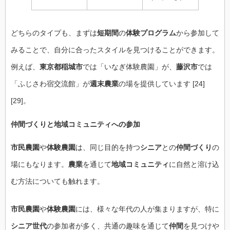
どちらのタイプも、まずは
短期間
の
体験プログラム
から参加して
みることで、自分に合ったスタイルを見つけることができます。
例えば、
東京都稲城市
では「いなぎ体験農園」が、
藤沢市
では
「ふじさわ宿交流館」が
週末農業
の場を提供しています [24]
[29]。
仲間づくり
と
地域コミュニティ
への参加
市民農園
や
体験農園
は、同じ目的を持つ
シニア
との
仲間づくり
の
場にもなります。
農業
を通じて
地域コミュニティ
に自然と溶け込
む方法についても触れます。
市民農園
や
体験農園
には、様々な年代の人が集まりますが、特に
シニア世代
の参加者が多く、共通の趣味を通じて
仲間
を見つけや