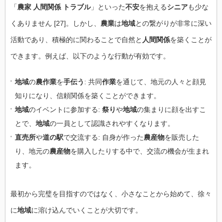
「
農家 人間関係 トラブル
」といった
不安
を抱える
シニア
も少な
くありません [27]。しかし、
農業
は
地域
との繋がりが非常に深い
活動であり、積極的に関わることで自然と
人間関係
を築くことが
できます。例えば、以下のような行動が有効です。
地域
の
農作業
を
手伝う
: 共同
作業
を通じて、地元の人々と顔見
知りになり、信頼関係を築くことができます。
地域
のイベントに参加する:
祭り
や
地域
の集まりに顔を出すこ
とで、
地域
の一員として認識されやすくなります。
直売所
や
道の駅
で交流する: 自身が作った
農産物
を販売した
り、地元の
農産物
を購入したりする中で、交流の機会が生まれ
ます。
最初から完璧を目指すのではなく、小さなことから始めて、徐々
に
地域
に溶け込んでいくことが大切です。