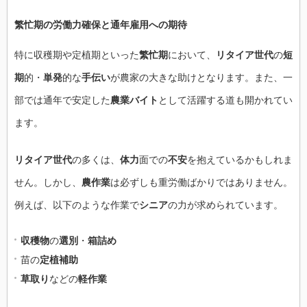
繁忙期
の
労働力確保
と通年雇用への期待
特に収穫期や定植期といった
繁忙期
において、
リタイア世代
の
短
期
的・
単発
的な
手伝い
が農家の大きな助けとなります。また、一
部では通年で安定した
農業バイト
として活躍する道も開かれてい
ます。
リタイア世代
の多くは、
体力
面での
不安
を抱えているかもしれま
せん。しかし、
農作業
は必ずしも重労働ばかりではありません。
例えば、以下のような作業で
シニア
の力が求められています。
収穫物
の
選別
・
箱詰め
苗の
定植補助
草取り
などの
軽作業