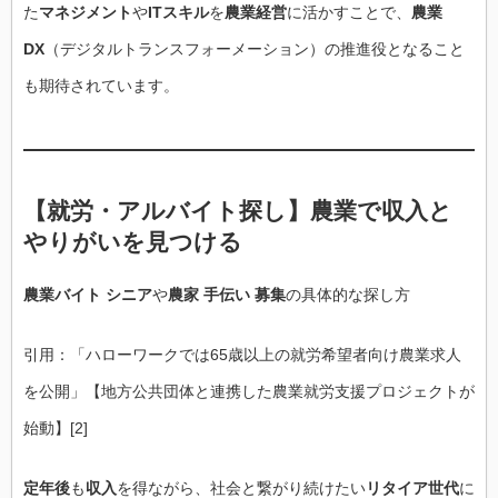
た
マネジメント
や
ITスキル
を
農業経営
に活かすことで、
農業
DX
（デジタルトランスフォーメーション）の推進役となること
も期待されています。
【就労・アルバイト探し】農業で
収入
と
やりがい
を見つける
農業バイト シニア
や
農家 手伝い 募集
の具体的な探し方
引用：「ハローワークでは65歳以上の就労希望者向け農業求人
を公開」【地方公共団体と連携した農業就労支援プロジェクトが
始動】[2]
定年後
も
収入
を得ながら、社会と繋がり続けたい
リタイア世代
に