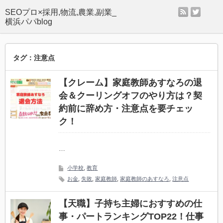
rss
twitter
SEOプロ×採用,物流,農業,副業_
横浜パパblog
タグ：注意点
【クレーム】家庭教師あすなろの退
会＆クーリングオフのやり方は？契
約前に辞め方・注意点を要チェッ
ク！
…
小学校
,
教育
お金
,
失敗
,
家庭教師
,
家庭教師のあすなろ
,
注意点
【天職】子持ち主婦におすすめの仕
事・パートランキングTOP22！仕事