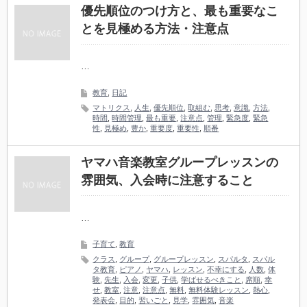
優先順位のつけ方と、最も重要なこ
とを見極める方法・注意点
…
教育
,
日記
マトリクス
,
人生
,
優先順位
,
取組む
,
思考
,
意識
,
方法
,
時間
,
時間管理
,
最も重要
,
注意点
,
管理
,
緊急度
,
緊急
性
,
見極め
,
豊か
,
重要度
,
重要性
,
順番
ヤマハ音楽教室グループレッスンの
雰囲気、入会時に注意すること
…
子育て
,
教育
クラス
,
グループ
,
グループレッスン
,
スパルタ
,
スパル
タ教育
,
ピアノ
,
ヤマハ
,
レッスン
,
不幸にする
,
人数
,
体
験
,
先生
,
入会
,
変更
,
子供
,
学ばせるべきこと
,
席順
,
幸
せ
,
教室
,
注意
,
注意点
,
無料
,
無料体験レッスン
,
熱心
,
発表会
,
目的
,
習いごと
,
見学
,
雰囲気
,
音楽