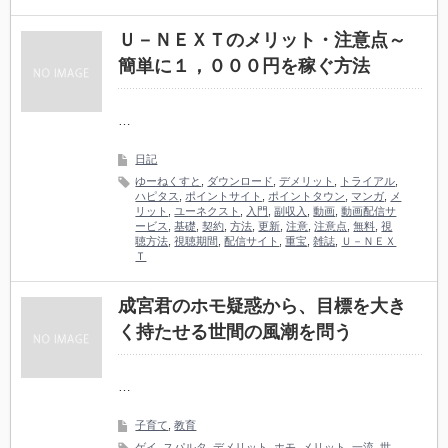
Ｕ－ＮＥＸＴのメリット・注意点～
簡単に１，０００円を稼ぐ方法
…
日記
ゆーねくすと
,
ダウンロード
,
デメリット
,
トライアル
,
ハピタス
,
ポイントサイト
,
ポイントタウン
,
マンガ
,
メ
リット
,
ユーネクスト
,
入門
,
副収入
,
動画
,
動画配信サ
ービス
,
基礎
,
契約
,
方法
,
更新
,
注意
,
注意点
,
無料
,
視
聴方法
,
視聴期間
,
配信サイト
,
重宝
,
雑誌
,
Ｕ－ＮＥＸ
Ｔ
成宮君のホモ疑惑から、目標を大き
く持たせる世間の風潮を問う
…
子育て
,
教育
ゲイ
,
スパルタ
,
デメリット
,
ホモ
,
メリット
,
一流
,
世