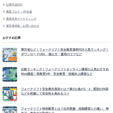
記事作成代行
農業ブログ・HP支援
農業採用マーケティング
運営者情報・お問い合わせ
おすすめ記事
厚労省など｜フォークリフト安全教育資料PDF人気ランキング！
ダウンロードURL・揃え方・運用のコツなど
比較ランキング｜フォークリフトオンライン講習の人気おすすめ
Web講座！再教育5年・安全教育・技能向上講習など
フォークリフト安全衛生規則とは？第151条の3・4、罰則の内容
などを把握して安全性を高めるコツ
フォークリフト特別教育とは？社内実施・技能講習との違い、神