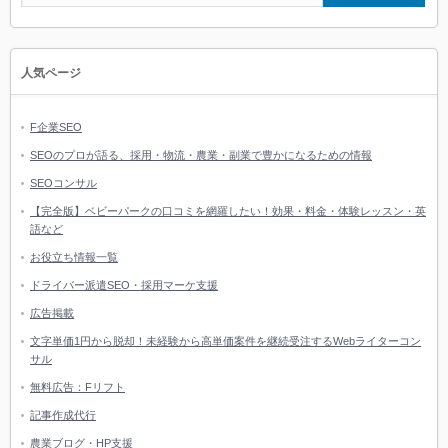
人気ページ
F企業SEO
SEOのプロが語る、採用・物流・農業・副業で豊かになるための情報
SEOコンサル
【完全版】ベビーパークの口コミを網羅したい！効果・料金・体験レッスン・英
語など
お役立ち情報一覧
ドライバー派遣SEO・採用マーケ支援
広告掲載
文字単価1円から脱却！未経験から高単価案件を継続受注するWebライターコン
サル
無料広告：Fリフト
記事作成代行
農業ブログ・HP支援