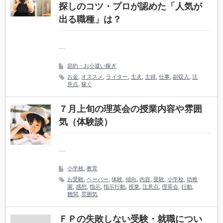
探しのコツ・プロが認めた「人気が
出る職種」は？
…
節約・お小遣い稼ぎ
お金
,
オススメ
,
ライター
,
主夫
,
主婦
,
仕事
,
副収入
,
注
意点
,
稼ぐ
７月上旬の理英会の授業内容や雰囲
気（体験談）
…
小学校
,
教育
お受験
,
ペーパー
,
体験
,
傾向
,
内容
,
受験
,
小学校
,
幼稚
園
,
感想
,
指示
,
指示行動
,
授業
,
注意点
,
理英会
,
行動
,
難関
,
雰囲気
ＦＰの失敗しない受験・就職につい