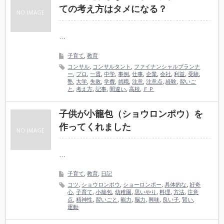
ての考え方はタメになる？
…
子育て
,
教育
コンサル
,
コンサルタント
,
ファイナンシャルプランナ
ー
,
プロ
,
一貫
,
中学
,
事例
,
仕事
,
企業
,
会社
,
利益
,
受験
,
塾
,
大学
,
失敗
,
学費
,
就職
,
注意
,
注意点
,
経験
,
習いご
と
,
考え方
,
記事
,
間違い
,
高校
,
ＦＰ
子供が小籠包（ショウロンポウ）を
作ってくれました
…
子育て
,
教育
,
日記
コツ
,
ショウロンポウ
,
ショーロンポー
,
具体的な
,
好奇
心
,
子育て
,
小籠包
,
幼稚園
,
思いやり
,
料理
,
方法
,
注意
点
,
精神性
,
習いごと
,
能力
,
脳力
,
興味
,
良い子
,
賢い
,
運動