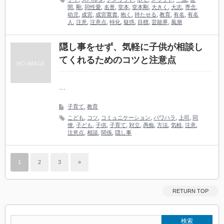
間
,
剛
,
同性愛
,
名誉
,
堂本
,
堂本剛
,
大きく
,
大志
,
専念
,
幼児
,
成宮
,
成宮寛貴
,
抱く
,
持たせる
,
教育
,
有名
,
有名
人
,
注意
,
注意点
,
特化
,
疑惑
,
目標
,
芸能界
,
風潮
隠し事をせず、気軽に子供が相談し
てくれるためのコツと注意点
…
子育て
,
教育
こども
,
コツ
,
コミュニケーション
,
パワハラ
,
上司
,
同
僚
,
子ども
,
子供
,
子育て
,
対立
,
愚痴
,
方法
,
気軽
,
注意
,
注意点
,
相談
,
関係
,
隠し事
1
2
3
»
RETURN TOP