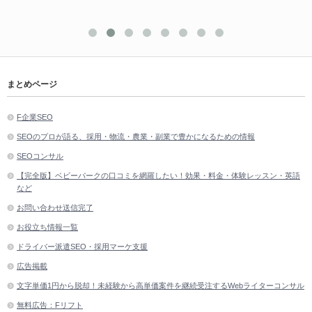
まとめページ
F企業SEO
SEOのプロが語る、採用・物流・農業・副業で豊かになるための情報
SEOコンサル
【完全版】ベビーパークの口コミを網羅したい！効果・料金・体験レッスン・英語
など
お問い合わせ送信完了
お役立ち情報一覧
ドライバー派遣SEO・採用マーケ支援
広告掲載
文字単価1円から脱却！未経験から高単価案件を継続受注するWebライターコンサル
無料広告：Fリフト