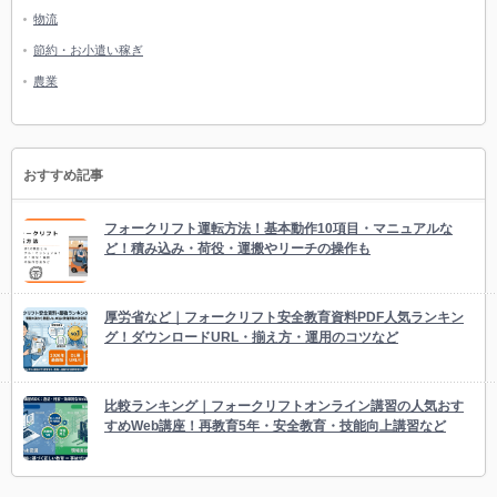
物流
節約・お小遣い稼ぎ
農業
おすすめ記事
フォークリフト運転方法！基本動作10項目・マニュアルな
ど！積み込み・荷役・運搬やリーチの操作も
厚労省など｜フォークリフト安全教育資料PDF人気ランキン
グ！ダウンロードURL・揃え方・運用のコツなど
比較ランキング｜フォークリフトオンライン講習の人気おす
すめWeb講座！再教育5年・安全教育・技能向上講習など