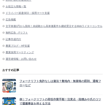
お役立ち情報一覧
ドライバー派遣SEO・採用マーケ支援
広告掲載
文字単価1円から脱却！未経験から高単価案件を継続受注するWebライターコンサル
無料広告：Fリフト
記事作成代行
農業ブログ・HP支援
農業採用マーケティング
運営者情報・お問い合わせ
おすすめ記事
フォークリフト免許なしは違法？敷地内・無資格の罰則、通報フ
ローなど
例｜フォークリフトの荷役作業手順！注意点・段積みや爪のコツ
で運搬事故を抑える方法