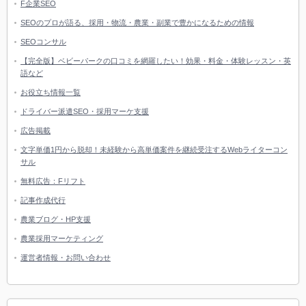
F企業SEO
SEOのプロが語る、採用・物流・農業・副業で豊かになるための情報
SEOコンサル
【完全版】ベビーパークの口コミを網羅したい！効果・料金・体験レッスン・英
語など
お役立ち情報一覧
ドライバー派遣SEO・採用マーケ支援
広告掲載
文字単価1円から脱却！未経験から高単価案件を継続受注するWebライターコン
サル
無料広告：Fリフト
記事作成代行
農業ブログ・HP支援
農業採用マーケティング
運営者情報・お問い合わせ