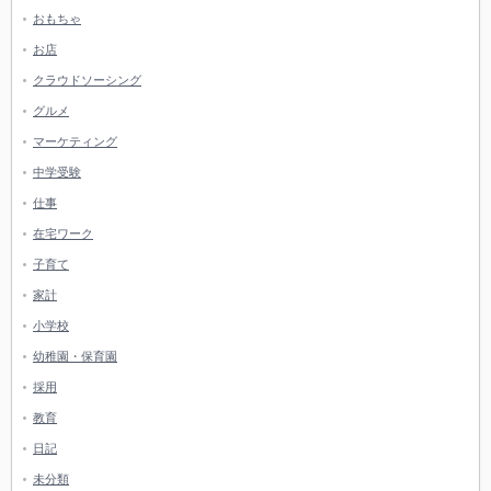
おもちゃ
お店
クラウドソーシング
グルメ
マーケティング
中学受験
仕事
在宅ワーク
子育て
家計
小学校
幼稚園・保育園
採用
教育
日記
未分類