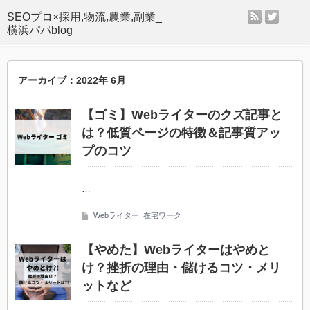
rss
twitter
SEOプロ×採用,物流,農業,副業_
横浜パパblog
アーカイブ：2022年 6月
【ゴミ】Webライターのクズ記事と
は？低質ページの特徴＆記事質アッ
プのコツ
…
Webライター
,
在宅ワーク
【やめた】Webライターはやめと
け？挫折の理由・儲けるコツ・メリ
ットなど