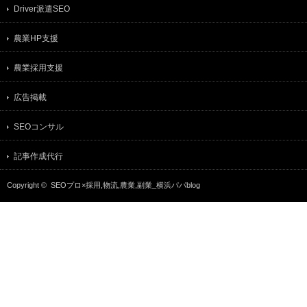
Driver派遣SEO
農業HP支援
農業採用支援
広告掲載
SEOコンサル
記事作成代行
Copyright ©
SEOプロ×採用,物流,農業,副業_横浜パパblog