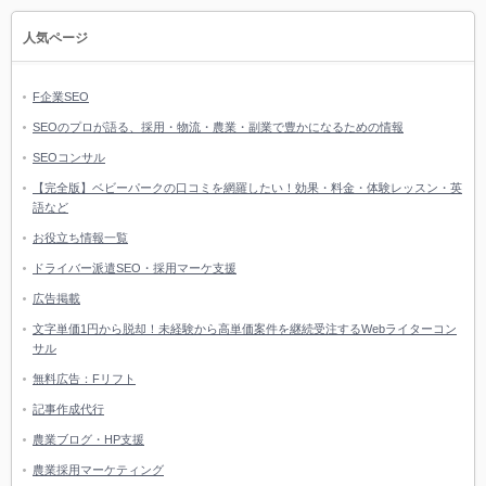
人気ページ
F企業SEO
SEOのプロが語る、採用・物流・農業・副業で豊かになるための情報
SEOコンサル
【完全版】ベビーパークの口コミを網羅したい！効果・料金・体験レッスン・英
語など
お役立ち情報一覧
ドライバー派遣SEO・採用マーケ支援
広告掲載
文字単価1円から脱却！未経験から高単価案件を継続受注するWebライターコン
サル
無料広告：Fリフト
記事作成代行
農業ブログ・HP支援
農業採用マーケティング