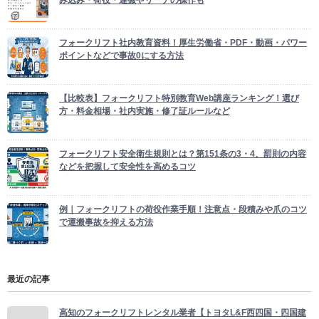
み込み・荷役・運搬やリーチの操作も
フォークリフト社内教育資料！厚生労働省・PDF・動画・パワー
ポイントなどで事故0にする方法
【比較表】フォークリフト特別教育Web講座ランキング！選び
方・料金相場・社内実施・修了証ルールなど
フォークリフト安全衛生規則とは？第151条の3・4、罰則の内容
などを把握して安全性を高めるコツ
例｜フォークリフトの荷役作業手順！注意点・段積みや爪のコツ
で運搬事故を抑える方法
最近の記事
高知のフォークリフトレンタル業者【トヨタL&F西四国・四国建