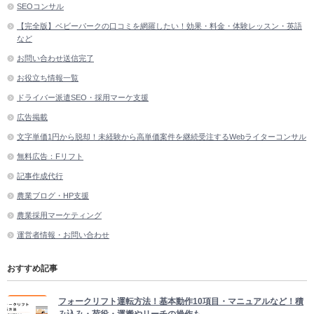
SEOコンサル
【完全版】ベビーパークの口コミを網羅したい！効果・料金・体験レッスン・英語
など
お問い合わせ送信完了
お役立ち情報一覧
ドライバー派遣SEO・採用マーケ支援
広告掲載
文字単価1円から脱却！未経験から高単価案件を継続受注するWebライターコンサル
無料広告：Fリフト
記事作成代行
農業ブログ・HP支援
農業採用マーケティング
運営者情報・お問い合わせ
おすすめ記事
フォークリフト運転方法！基本動作10項目・マニュアルなど！積