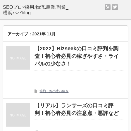
rss
twitter
SEOプロ×採用,物流,農業,副業_
横浜パパblog
アーカイブ：2021年 11月
【2022】Bizseekの口コミ評判を調
査！初心者必見の稼ぎやすさ・ライ
バルの少なさ！
…
節約・お小遣い稼ぎ
【リアル】ランサーズの口コミ評
判！初心者必見の注意点・悪評など
…