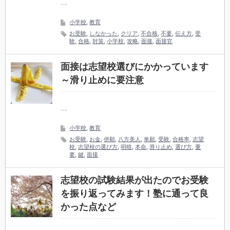
…
小学校
,
教育
お受験
,
しなかった
,
クリア
,
不合格
,
不要
,
伝え方
,
受
験
,
合格
,
対策
,
小学校
,
攻略
,
面接
,
面接官
面接は志望校選びにかかっています
～滑り止めに要注意
…
小学校
,
教育
お受験
,
お金
,
併願
,
八方美人
,
単願
,
受験
,
合格率
,
志望
校
,
志望校の選び方
,
明暗
,
本命
,
滑り止め
,
選び方
,
重
要
,
鍵
,
面接
志望校の試験結果が出たのでお受験
を振り返ってみます！塾に通って良
かった点など