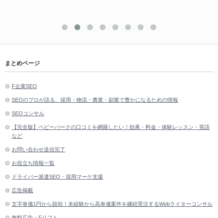
まとめページ
F企業SEO
SEOのプロが語る、採用・物流・農業・副業で豊かになるための情報
SEOコンサル
【完全版】ベビーパークの口コミを網羅したい！効果・料金・体験レッスン・英語
など
お問い合わせ送信完了
お役立ち情報一覧
ドライバー派遣SEO・採用マーケ支援
広告掲載
文字単価1円から脱却！未経験から高単価案件を継続受注するWebライターコンサル
無料広告：Fリフト