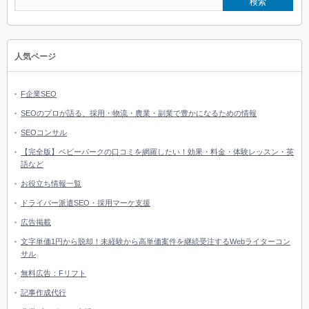
人気ページ
F企業SEO
SEOのプロが語る、採用・物流・農業・副業で豊かになるための情報
SEOコンサル
【完全版】ベビーパークの口コミを網羅したい！効果・料金・体験レッスン・英
語など
お役立ち情報一覧
ドライバー派遣SEO・採用マーケ支援
広告掲載
文字単価1円から脱却！未経験から高単価案件を継続受注するWebライターコン
サル
無料広告：Fリフト
記事作成代行