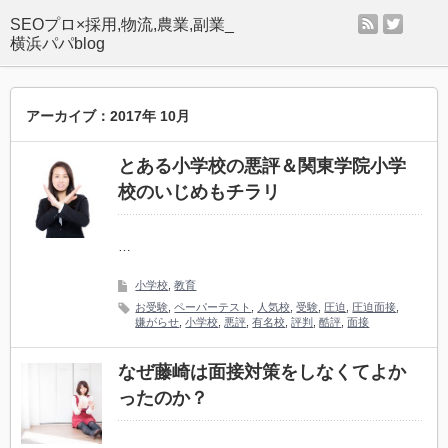
rss
twitter
SEOプロ×採用,物流,農業,副業_
横浜パパblog
アーカイブ：2017年 10月
とある小学校の悪評＆関東学院小学
校のいじめもチラリ
…
小学校
,
教育
お受験
,
ペーパーテスト
,
人気校
,
受験
,
圧迫
,
圧迫面接
,
嫌がらせ
,
小学校
,
悪評
,
有名校
,
評判
,
酷評
,
面接
なぜ藤崎は面接対策をしなくてよか
ったのか？