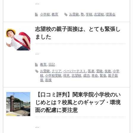
…
小学校
,
教育
お受験
,
塾
,
学校
,
志望校
,
理英会
志望校の親子面接は、とても緊張し
ました
…
教育
,
日記
お受験
,
クリア
,
ペーパーテスト
,
医者
,
受験
,
失敗
,
小学
校
,
小学校受験
,
得意
,
志望校
,
成功
,
本命
,
緊張
,
親子面
接
,
面接
【口コミ評判】関東学院小学校のい
じめとは？校風とのギャップ・環境
面の配慮に要注意
…