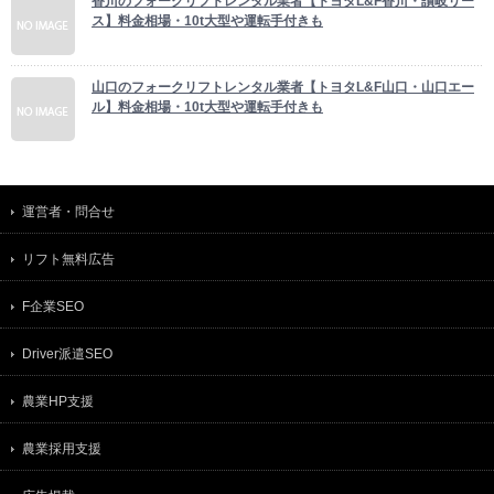
香川のフォークリフトレンタル業者【トヨタL&F香川・讃岐リー
ス】料金相場・10t大型や運転手付きも
山口のフォークリフトレンタル業者【トヨタL&F山口・山口エー
ル】料金相場・10t大型や運転手付きも
運営者・問合せ
リフト無料広告
F企業SEO
Driver派遣SEO
農業HP支援
農業採用支援