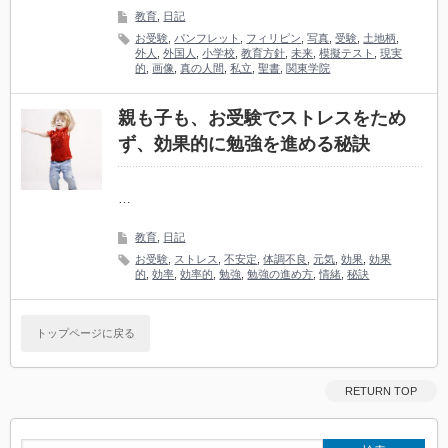
教育
,
日記
お受験
,
パンフレット
,
フィリピン
,
写真
,
受験
,
土地柄
,
外人
,
外国人
,
小学校
,
教育方針
,
未来
,
模擬テスト
,
現実
的
,
画像
,
真の人間
,
私立
,
聖書
,
関東学院
親も子も、お受験でストレスをため
ず、効果的に勉強を進める秘訣
…
教育
,
日記
お受験
,
ストレス
,
不安定
,
体調不良
,
元気
,
効果
,
効果
的
,
効率
,
効率的
,
勉強
,
勉強の進め方
,
情緒
,
秘訣
トップページに戻る
RETURN TOP