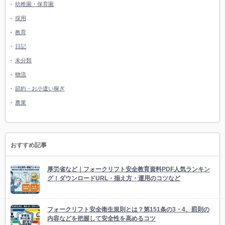
幼稚園・保育園
採用
教育
日記
未分類
物流
節約・お小遣い稼ぎ
農業
おすすめ記事
厚労省など｜フォークリフト安全教育資料PDF人気ランキン
グ！ダウンロードURL・揃え方・運用のコツなど
フォークリフト安全衛生規則とは？第151条の3・4、罰則の
内容などを把握して安全性を高めるコツ