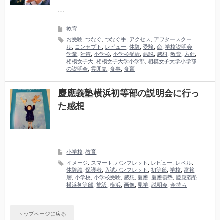
…
教育
お受験
,
つなぐ
,
つなぐ手
,
アクセス
,
アフタースクー
ル
,
コンセプト
,
レビュー
,
体験
,
受験
,
命
,
学校説明会
,
学童
,
対策
,
小学校
,
小学校受験
,
悪説
,
感想
,
教育
,
方針
,
相模女子大
,
相模女子大学小学部
,
相模女子大学小学部
の説明会
,
雰囲気
,
食事
,
食育
慶應義塾横浜初等部の説明会に行っ
た感想
…
小学校
,
教育
イメージ
,
スマート
,
パンフレット
,
レビュー
,
レベル
,
体験談
,
保護者
,
入試パンフレット
,
初等部
,
学校
,
富裕
層
,
小学校
,
小学校受験
,
感想
,
慶應
,
慶應義塾
,
慶應義塾
横浜初等部
,
施設
,
横浜
,
画像
,
見学
,
説明会
,
金持ち
トップページに戻る