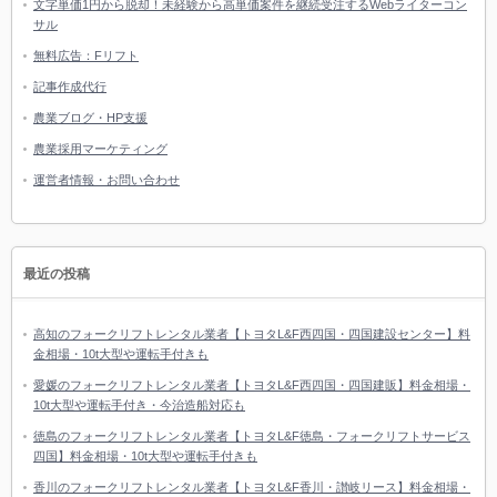
文字単価1円から脱却！未経験から高単価案件を継続受注するWebライターコン
サル
無料広告：Fリフト
記事作成代行
農業ブログ・HP支援
農業採用マーケティング
運営者情報・お問い合わせ
最近の投稿
高知のフォークリフトレンタル業者【トヨタL&F西四国・四国建設センター】料
金相場・10t大型や運転手付きも
愛媛のフォークリフトレンタル業者【トヨタL&F西四国・四国建販】料金相場・
10t大型や運転手付き・今治造船対応も
徳島のフォークリフトレンタル業者【トヨタL&F徳島・フォークリフトサービス
四国】料金相場・10t大型や運転手付きも
香川のフォークリフトレンタル業者【トヨタL&F香川・讃岐リース】料金相場・