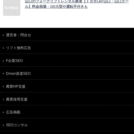
山口のフォークリフトレンタル業者【トヨタL&F山口・山口エー
ル】料金相場・10t大型や運転手付きも
運営者・問合せ
リフト無料広告
F企業SEO
Driver派遣SEO
農業HP支援
農業採用支援
広告掲載
SEOコンサル