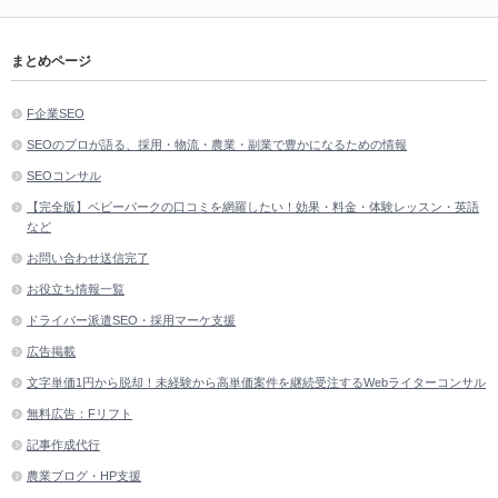
まとめページ
F企業SEO
SEOのプロが語る、採用・物流・農業・副業で豊かになるための情報
SEOコンサル
【完全版】ベビーパークの口コミを網羅したい！効果・料金・体験レッスン・英語
など
お問い合わせ送信完了
お役立ち情報一覧
ドライバー派遣SEO・採用マーケ支援
広告掲載
文字単価1円から脱却！未経験から高単価案件を継続受注するWebライターコンサル
無料広告：Fリフト
記事作成代行
農業ブログ・HP支援