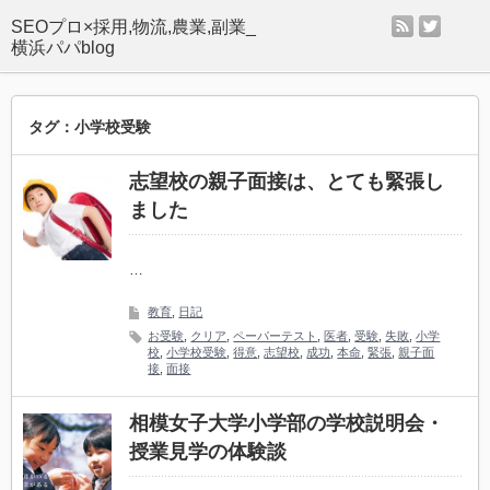
rss
twitter
SEOプロ×採用,物流,農業,副業_
横浜パパblog
タグ：小学校受験
志望校の親子面接は、とても緊張し
ました
…
教育
,
日記
お受験
,
クリア
,
ペーパーテスト
,
医者
,
受験
,
失敗
,
小学
校
,
小学校受験
,
得意
,
志望校
,
成功
,
本命
,
緊張
,
親子面
接
,
面接
相模女子大学小学部の学校説明会・
授業見学の体験談