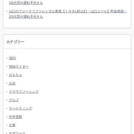
10t大型や運転手付きも
山口のフォークリフトレンタル業者【トヨタL&F山口・山口エール】料金相場・
10t大型や運転手付きも
カテゴリー
SEO
Webライター
おもちゃ
お店
クラウドソーシング
グルメ
マーケティング
中学受験
仕事
在宅ワーク