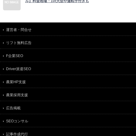
ル】料金相場・10t大型や運転手付きも
運営者・問合せ
リフト無料広告
F企業SEO
Driver派遣SEO
農業HP支援
農業採用支援
広告掲載
SEOコンサル
記事作成代行