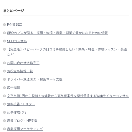
まとめページ
F企業SEO
SEOのプロが語る、採用・物流・農業・副業で豊かになるための情報
SEOコンサル
【完全版】ベビーパークの口コミを網羅したい！効果・料金・体験レッスン・英語
など
お問い合わせ送信完了
お役立ち情報一覧
ドライバー派遣SEO・採用マーケ支援
広告掲載
文字単価1円から脱却！未経験から高単価案件を継続受注するWebライターコンサル
無料広告：Fリフト
記事作成代行
農業ブログ・HP支援
農業採用マーケティング