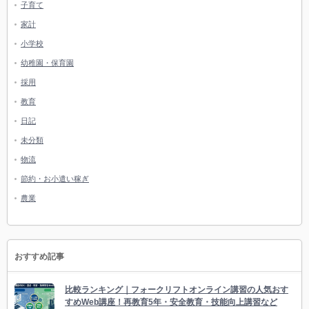
子育て
家計
小学校
幼稚園・保育園
採用
教育
日記
未分類
物流
節約・お小遣い稼ぎ
農業
おすすめ記事
比較ランキング｜フォークリフトオンライン講習の人気おす
すめWeb講座！再教育5年・安全教育・技能向上講習など