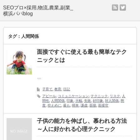
rss
twitter
SEOプロ×採用,物流,農業,副業_
横浜パパblog
タグ：人間関係
面接ですぐに使える最も簡単なテク
ニックとは
…
子育て
,
教育
,
日記
アピール
,
コミュニケーション
,
テクニック
,
リスク
,
人
間性
,
人間関係
,
印象
,
大幅
,
失敗
,
好印象
,
対人関係
,
態
度
,
控えめに
,
最も
,
簡単
,
謙虚
,
面接
,
面接官
子供の能力を伸ばし、慕われる方法
～人に好かれる心理テクニック