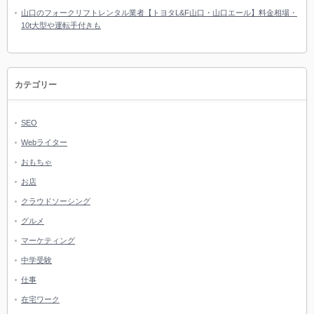
山口のフォークリフトレンタル業者【トヨタL&F山口・山口エール】料金相場・
10t大型や運転手付きも
カテゴリー
SEO
Webライター
おもちゃ
お店
クラウドソーシング
グルメ
マーケティング
中学受験
仕事
在宅ワーク