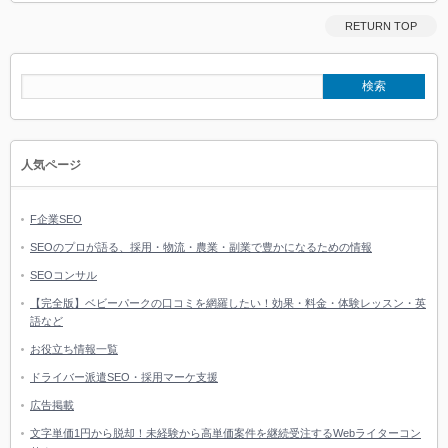
RETURN TOP
人気ページ
F企業SEO
SEOのプロが語る、採用・物流・農業・副業で豊かになるための情報
SEOコンサル
【完全版】ベビーパークの口コミを網羅したい！効果・料金・体験レッスン・英
語など
お役立ち情報一覧
ドライバー派遣SEO・採用マーケ支援
広告掲載
文字単価1円から脱却！未経験から高単価案件を継続受注するWebライターコン