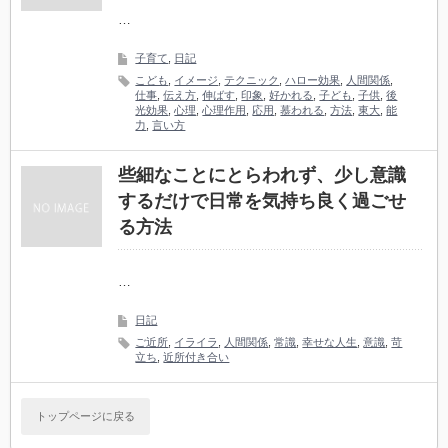
…
子育て
,
日記
こども
,
イメージ
,
テクニック
,
ハロー効果
,
人間関係
,
仕事
,
伝え方
,
伸ばす
,
印象
,
好かれる
,
子ども
,
子供
,
後
光効果
,
心理
,
心理作用
,
応用
,
慕われる
,
方法
,
東大
,
能
力
,
言い方
些細なことにとらわれず、少し意識
するだけで日常を気持ち良く過ごせ
る方法
…
日記
ご近所
,
イライラ
,
人間関係
,
常識
,
幸せな人生
,
意識
,
苛
立ち
,
近所付き合い
トップページに戻る