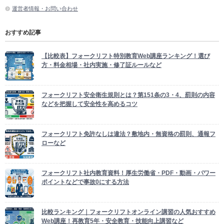
運営者情報・お問い合わせ
おすすめ記事
【比較表】フォークリフト特別教育Web講座ランキング！選び
方・料金相場・社内実施・修了証ルールなど
フォークリフト安全衛生規則とは？第151条の3・4、罰則の内容
などを把握して安全性を高めるコツ
フォークリフト免許なしは違法？敷地内・無資格の罰則、通報フ
ローなど
フォークリフト社内教育資料！厚生労働省・PDF・動画・パワー
ポイントなどで事故0にする方法
比較ランキング｜フォークリフトオンライン講習の人気おすすめ
Web講座！再教育5年・安全教育・技能向上講習など