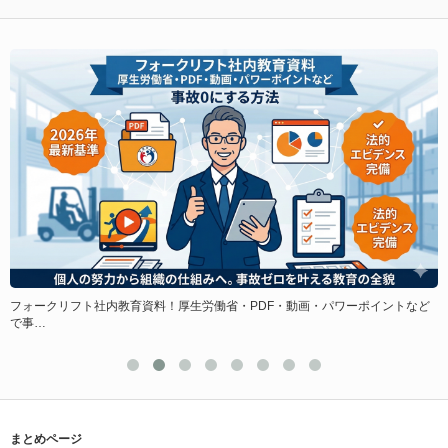
フォークリフト社内教育資料！厚生労働省・PDF・動画・パワーポイントなど
再
で事…
U
まとめページ