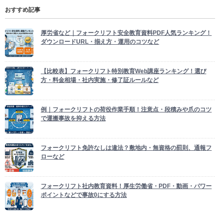
おすすめ記事
厚労省など｜フォークリフト安全教育資料PDF人気ランキング！
ダウンロードURL・揃え方・運用のコツなど
【比較表】フォークリフト特別教育Web講座ランキング！選び
方・料金相場・社内実施・修了証ルールなど
例｜フォークリフトの荷役作業手順！注意点・段積みや爪のコツ
で運搬事故を抑える方法
フォークリフト免許なしは違法？敷地内・無資格の罰則、通報フ
ローなど
フォークリフト社内教育資料！厚生労働省・PDF・動画・パワー
ポイントなどで事故0にする方法