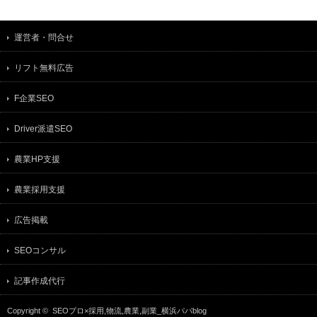
運営者・問合せ
リフト無料広告
F企業SEO
Driver派遣SEO
農業HP支援
農業採用支援
広告掲載
SEOコンサル
記事作成代行
Copyright ©
SEOプロ×採用,物流,農業,副業_横浜パパblog