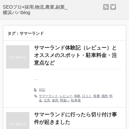
rss
twitter
SEOプロ×採用,物流,農業,副業_
横浜パパblog
タグ：サマーランド
サマーランド体験記（レビュー）と
オススメのスポット・駐車料金・注
意点など
…
日記
サマーランド
,
レビュー
,
体験
,
口コミ
,
客層
,
感想
,
料
金
,
注意
,
迷惑
,
間違い
,
駐車場
サマーランドに行ったら切り付け事
件が起きました