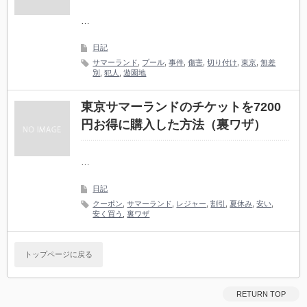
…
日記
サマーランド
,
プール
,
事件
,
傷害
,
切り付け
,
東京
,
無差
別
,
犯人
,
遊園地
東京サマーランドのチケットを7200
円お得に購入した方法（裏ワザ）
…
日記
クーポン
,
サマーランド
,
レジャー
,
割引
,
夏休み
,
安い
,
安く買う
,
裏ワザ
トップページに戻る
RETURN TOP