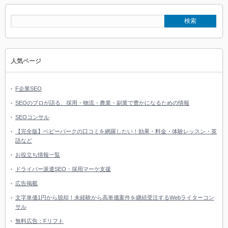
人気ページ
F企業SEO
SEOのプロが語る、採用・物流・農業・副業で豊かになるための情報
SEOコンサル
【完全版】ベビーパークの口コミを網羅したい！効果・料金・体験レッスン・英
語など
お役立ち情報一覧
ドライバー派遣SEO・採用マーケ支援
広告掲載
文字単価1円から脱却！未経験から高単価案件を継続受注するWebライターコン
サル
無料広告：Fリフト