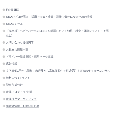
F企業SEO
SEOのプロが語る、採用・物流・農業・副業で豊かになるための情報
SEOコンサル
【完全版】ベビーパークの口コミを網羅したい！効果・料金・体験レッスン・英語
など
お問い合わせ送信完了
お役立ち情報一覧
ドライバー派遣SEO・採用マーケ支援
広告掲載
文字単価1円から脱却！未経験から高単価案件を継続受注するWebライターコンサル
無料広告：Fリフト
記事作成代行
農業ブログ・HP支援
農業採用マーケティング
運営者情報・お問い合わせ