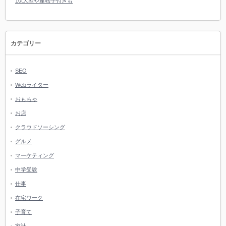
10t大型や運転手付きも
カテゴリー
SEO
Webライター
おもちゃ
お店
クラウドソーシング
グルメ
マーケティング
中学受験
仕事
在宅ワーク
子育て