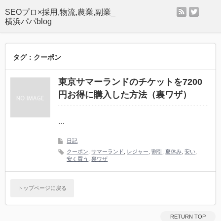
rss
twitter
SEOプロ×採用,物流,農業,副業_
横浜パパblog
タグ：クーポン
東京サマーランドのチケットを7200
円お得に購入した方法（裏ワザ）
…
日記
クーポン
,
サマーランド
,
レジャー
,
割引
,
夏休み
,
安い
,
安く買う
,
裏ワザ
トップページに戻る
RETURN TOP