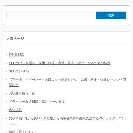
人気ページ
F企業SEO
SEOのプロが語る、採用・物流・農業・副業で豊かになるための情報
SEOコンサル
【完全版】ベビーパークの口コミを網羅したい！効果・料金・体験レッスン・英
語など
お役立ち情報一覧
ドライバー派遣SEO・採用マーケ支援
広告掲載
文字単価1円から脱却！未経験から高単価案件を継続受注するWebライターコン
サル
無料広告：Fリフト