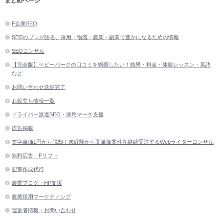
まとめページ
F企業SEO
SEOのプロが語る、採用・物流・農業・副業で豊かになるための情報
SEOコンサル
【完全版】ベビーパークの口コミを網羅したい！効果・料金・体験レッスン・英語
など
お問い合わせ送信完了
お役立ち情報一覧
ドライバー派遣SEO・採用マーケ支援
広告掲載
文字単価1円から脱却！未経験から高単価案件を継続受注するWebライターコンサル
無料広告：Fリフト
記事作成代行
農業ブログ・HP支援
農業採用マーケティング
運営者情報・お問い合わせ