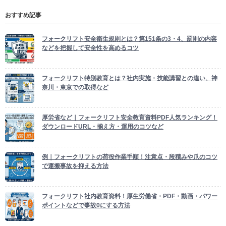
おすすめ記事
フォークリフト安全衛生規則とは？第151条の3・4、罰則の内容
などを把握して安全性を高めるコツ
フォークリフト特別教育とは？社内実施・技能講習との違い、神
奈川・東京での取得など
厚労省など｜フォークリフト安全教育資料PDF人気ランキング！
ダウンロードURL・揃え方・運用のコツなど
例｜フォークリフトの荷役作業手順！注意点・段積みや爪のコツ
で運搬事故を抑える方法
フォークリフト社内教育資料！厚生労働省・PDF・動画・パワー
ポイントなどで事故0にする方法