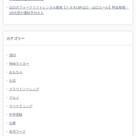
山口のフォークリフトレンタル業者【トヨタL&F山口・山口エール】料金相場・
10t大型や運転手付きも
カテゴリー
SEO
Webライター
おもちゃ
お店
クラウドソーシング
グルメ
マーケティング
中学受験
仕事
在宅ワーク