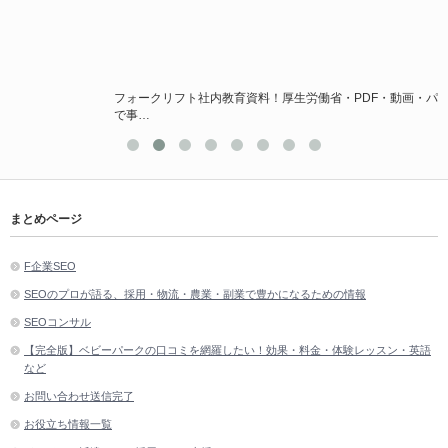
フォークリフト社内教育資料！厚生労働省・PDF・動画・パワーポイントなど
で事…
まとめページ
F企業SEO
SEOのプロが語る、採用・物流・農業・副業で豊かになるための情報
SEOコンサル
【完全版】ベビーパークの口コミを網羅したい！効果・料金・体験レッスン・英語
など
お問い合わせ送信完了
お役立ち情報一覧