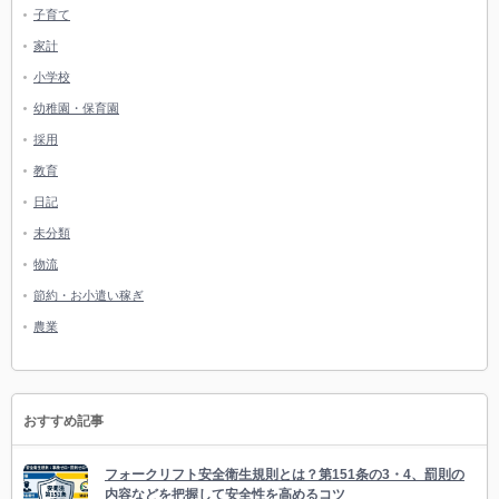
子育て
家計
小学校
幼稚園・保育園
採用
教育
日記
未分類
物流
節約・お小遣い稼ぎ
農業
おすすめ記事
フォークリフト安全衛生規則とは？第151条の3・4、罰則の
内容などを把握して安全性を高めるコツ