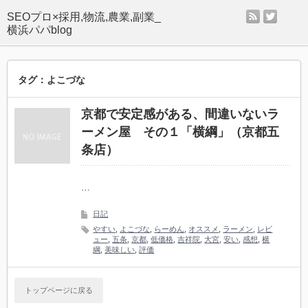
rss
twitter
SEOプロ×採用,物流,農業,副業_
横浜パパblog
タグ：よこづな
京都で安定感がある、間違いないラ
ーメン屋 その１「横綱」（京都五
条店）
…
日記
やすい
,
よこづな
,
らーめん
,
オススメ
,
ラーメン
,
レビ
ュー
,
五条
,
京都
,
低価格
,
吉祥院
,
大宮
,
安い
,
感想
,
横
綱
,
美味しい
,
評価
トップページに戻る