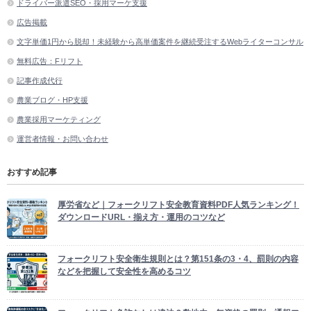
ドライバー派遣SEO・採用マーケ支援
広告掲載
文字単価1円から脱却！未経験から高単価案件を継続受注するWebライターコンサル
無料広告：Fリフト
記事作成代行
農業ブログ・HP支援
農業採用マーケティング
運営者情報・お問い合わせ
おすすめ記事
厚労省など｜フォークリフト安全教育資料PDF人気ランキング！
ダウンロードURL・揃え方・運用のコツなど
フォークリフト安全衛生規則とは？第151条の3・4、罰則の内容
などを把握して安全性を高めるコツ