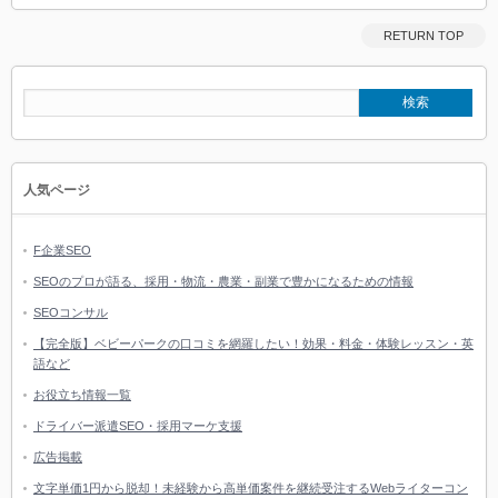
RETURN TOP
人気ページ
F企業SEO
SEOのプロが語る、採用・物流・農業・副業で豊かになるための情報
SEOコンサル
【完全版】ベビーパークの口コミを網羅したい！効果・料金・体験レッスン・英
語など
お役立ち情報一覧
ドライバー派遣SEO・採用マーケ支援
広告掲載
文字単価1円から脱却！未経験から高単価案件を継続受注するWebライターコン