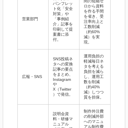
間の短縮ゼ
パンフレッ
ロから資料
ト化「安全
を作る手間
対策」や
を省き、受
営業部門
「事例紹
注率向上と
介」記事を
工数削減
印刷して提
（約60%
案書に添
減）を実
付。
現。
運用負担の
SNS投稿ネ
軽減毎日ネ
タへの変換
タを考える
記事の要点
負担を減ら
をまとめ、
広報・SNS
し、運用工
Instagram
数を削減
や
（約40%
X（Twitter
減）しつつ
）で発信。
質を担保。
制作外注費
説明会資
の削減外部
料・研修マ
へのマニュ
ニュアル
アル制作費