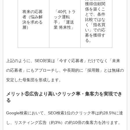
獲得信頼関
係を築くこ
将来の応募
「40代 トラ
とで、条件
者（悩み解
ック運転
比較ではな
決を求める
手」「運送
く「指名買
層）
業 将来性」
い」での応
募を獲得す
る。
上記のように、SEO対策は「今すぐ応募者」だけでなく「未来
の応募者」にもアプローチし、中長期的に「採用難」とは無縁の
安定した母集団を形成します。
メリット⑤広告より高いクリック率・集客力を実現でき
る
Google検索において、SEO検索1位のクリック率は約28.5%に達
し、リスティング広告（約3%）の約10倍の集客力を誇ります。