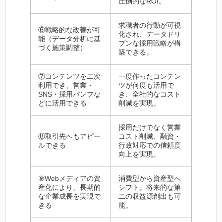
圧倒的なROI。
求職者の行動が可視
⑥戦略的な改善が可
化され、データドリ
能（データ分析に基
ブンな採用戦略が構
づく施策調整）
築できる。
⑦コンテンツを二次
一度作ったコンテン
利用でき、営業・
ツが何度も活用で
SNS・採用パンフな
き、全社的なコスト
どに活用できる
削減を実現。
採用だけでなく営業
⑧取引先へもアピー
コスト削減、融資・
ルできる
行政対応での信頼度
向上を実現。
⑨Webメディアの資
消費型から資産型へ
産化により、長期的
シフト。将来的な第
な企業成長を実現で
二の収益源創出も可
きる
能。