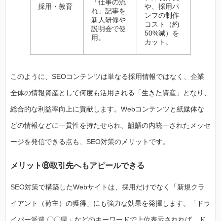
「仕事の流
採用・教育
や、採用パ
れ」記事を
ンフの制作
新人研修や
コスト（約
説明会で使
50%減）を
用。
カット。
このように、SEOコンテンツは単なる採用情報ではなく、企業
全体の情報資産として何度も活用される「生きた資産」となり、
総合的な利益率向上に貢献します。Webコンテンツと紙媒体な
どの情報などに一貫性を持たせられ、齟齬の内統一されたメッセ
ージを発信できる点も、SEO対策のメリットです。
メリット⑧取引先へもアピールできる
SEO対策で構築したWebサイトは、採用だけでなく「新規クラ
イアント（荷主）の獲得」にも強力な効果を発揮します。「ドラ
イバー派遣 〇〇県」などのキーワードで上位表示されれば、ド