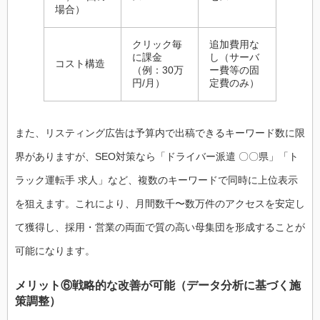
場合）
クリック毎
追加費用な
に課金
し（サーバ
コスト構造
（例：30万
ー費等の固
円/月）
定費のみ）
また、リスティング広告は予算内で出稿できるキーワード数に限
界がありますが、SEO対策なら「ドライバー派遣 〇〇県」「ト
ラック運転手 求人」など、複数のキーワードで同時に上位表示
を狙えます。これにより、月間数千〜数万件のアクセスを安定し
て獲得し、採用・営業の両面で質の高い母集団を形成することが
可能になります。
メリット⑥戦略的な改善が可能（データ分析に基づく施
策調整）