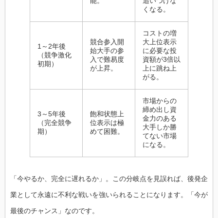
能。
追いつけな
くなる。
コストの増
競合参入開
大上位表示
1～2年後
始大手の参
に必要な投
（競争激化
入で難易度
資額が3倍以
初期）
が上昇。
上に跳ね上
がる。
市場からの
締め出し資
3～5年後
飽和状態上
金力のある
（完全競争
位表示は極
大手しか勝
期）
めて困難。
てない市場
になる。
「今やるか、完全に遅れるか」。この分岐点を見誤れば、後発企
業として永遠に不利な戦いを強いられることになります。「今が
最後のチャンス」なのです。