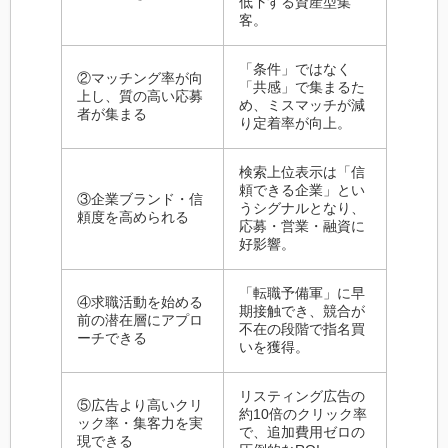
低下する資産型集
客。
「条件」ではなく
②マッチング率が向
「共感」で集まるた
上し、質の高い応募
め、ミスマッチが減
者が集まる
り定着率が向上。
検索上位表示は「信
頼できる企業」とい
③企業ブランド・信
うシグナルとなり、
頼度を高められる
応募・営業・融資に
好影響。
「転職予備軍」に早
④求職活動を始める
期接触でき、競合が
前の潜在層にアプロ
不在の段階で指名買
ーチできる
いを獲得。
リスティング広告の
⑤広告より高いクリ
約10倍のクリック率
ック率・集客力を実
で、追加費用ゼロの
現できる