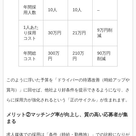
年間採
10人
10人
–
用人数
1人あた
9万円削
り採用
30万円
21万円
減
コスト
年間総
300万
210万
90万円
コスト
円
円
削減
このように浮いた予算を「ドライバーの待遇改善（時給アップや
賞与）」に回せば、他社より好条件を提示できるようになり、さ
らに採用力が強化されるという「正のサイクル」が生まれます。
メリット②マッチング率が向上し、質の高い応募者が集
まる
求人媒体での採用は「条件（時給・勤務地）」での比較になりが