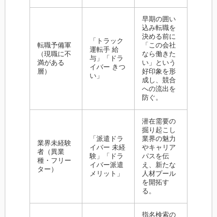
早期の囲い
込み転職を
決める前に
「トラック
転職予備軍
「この会社
運転手 給
（現職に不
なら働きた
与」「ドラ
満がある
い」という
イバー きつ
層）
好印象を形
い」
成し、競合
への流出を
防ぐ。
潜在需要の
掘り起こし
「派遣ドラ
業界の魅力
業界未経験
イバー 未経
やキャリア
者（異業
験」「ドラ
パスを伝
種・フリー
イバー派遣
え、新たな
ター）
メリット」
人材プール
を開拓す
る。
指名検索の