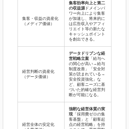
集客効率向上と第二
の収益源
ドメインパ
ワー向上により集客
集客・収益の資産化
が加速し、将来的に
（メディア価値）
は広告収入やアフィ
リエイト等の新たな
キャッシュポイント
を創出できる。
データドリブンな経
営戦略立案
「給与へ
の関心が高い→給与
制度改善」「安全対
経営判断の資産化
策が読まれている→
（データ価値）
安全投資強化」な
ど、顧客ニーズに基
づいた的確な経営判
断が可能になる。
強靭な経営体質の実
現
「採用費ゼロの集
客基盤」と「顧客起
経営全体の安定化
点の経営戦略」を持