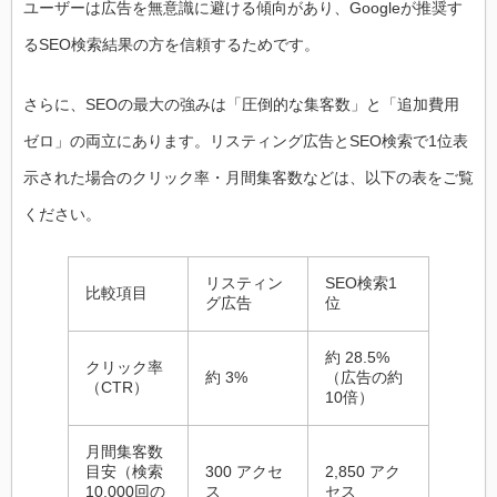
ユーザーは広告を無意識に避ける傾向があり、Googleが推奨す
るSEO検索結果の方を信頼するためです。
さらに、SEOの最大の強みは「圧倒的な集客数」と「追加費用
ゼロ」の両立にあります。リスティング広告とSEO検索で1位表
示された場合のクリック率・月間集客数などは、以下の表をご覧
ください。
リスティン
SEO検索1
比較項目
グ広告
位
約 28.5%
クリック率
約 3%
（広告の約
（CTR）
10倍）
月間集客数
目安（検索
300 アクセ
2,850 アク
10,000回の
ス
セス