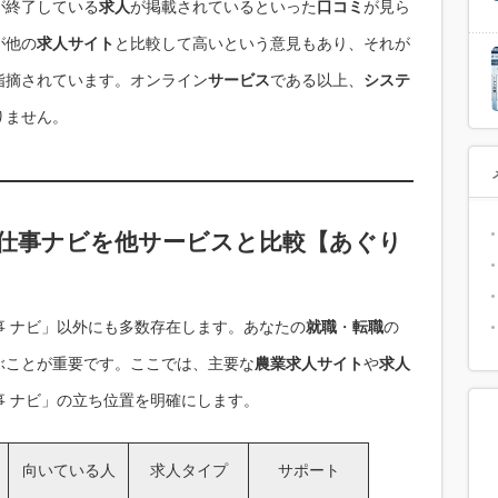
が終了している
求人
が掲載されているといった
口コミ
が見ら
が他の
求人サイト
と比較して高いという意見もあり、それが
指摘されています。オンライン
サービス
である以上、
システ
りません。
お仕事ナビを
他サービスと比較
【
あぐり
事 ナビ」以外にも多数存在します。あなたの
就職
・
転職
の
ぶことが重要です。ここでは、主要な
農業求人サイト
や
求人
事 ナビ」の立ち位置を明確にします。
向いている人
求人タイプ
サポート