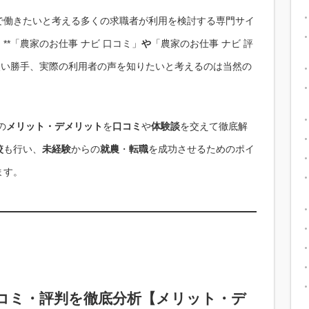
で働きたいと考える多くの求職者が利用を検討する専門サイ
*「農家のお仕事 ナビ 口コミ」
や
「農家のお仕事 ナビ 評
使い勝手、実際の利用者の声を知りたいと考えるのは当然の
の
メリット・デメリット
を
口コミ
や
体験談
を交えて徹底解
較
も行い、
未経験
からの
就農
・
転職
を成功させるためのポイ
ます。
コミ
・
評判
を徹底分析【
メリット
・
デ