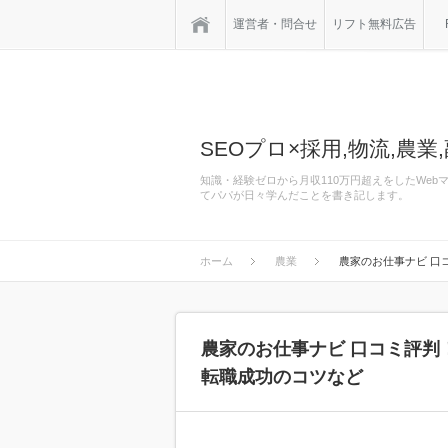
ホーム
運営者・問合せ
リフト無料広告
SEOプロ×採用,物流,農業,
知識・経験ゼロから月収110万円超えをしたWe
てパパが日々学んだことを書き記します。
ホーム
農業
農家のお仕事ナビ 口
農家のお仕事ナビ 口コミ評判
転職成功のコツなど