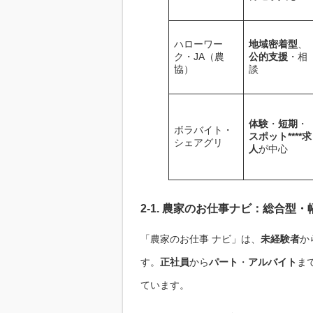
ハローワー
地域密着型
、
ク・JA（農
公的支援
・相
協）
談
体験
・
短期
・
ボラバイト・
スポット****求
シェアグリ
人
が中心
2-1. 農家のお仕事ナビ：総合型・
「農家のお仕事 ナビ」は、
未経験者
か
す。
正社員
から
パート
・
アルバイト
ま
ています。