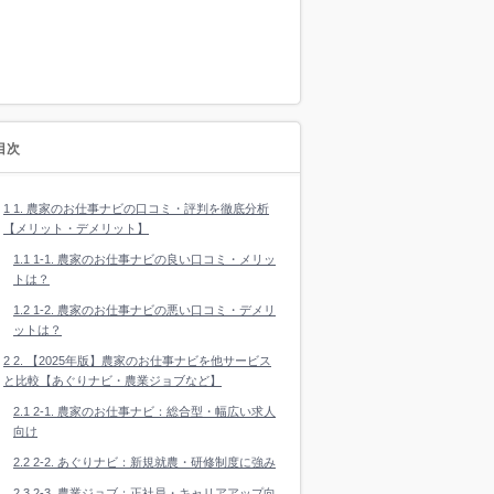
目次
1
1. 農家のお仕事ナビの口コミ・評判を徹底分析
【メリット・デメリット】
1.1
1-1. 農家のお仕事ナビの良い口コミ・メリッ
トは？
1.2
1-2. 農家のお仕事ナビの悪い口コミ・デメリ
ットは？
2
2. 【2025年版】農家のお仕事ナビを他サービス
と比較【あぐりナビ・農業ジョブなど】
2.1
2-1. 農家のお仕事ナビ：総合型・幅広い求人
向け
2.2
2-2. あぐりナビ：新規就農・研修制度に強み
2.3
2-3. 農業ジョブ：正社員・キャリアアップ向