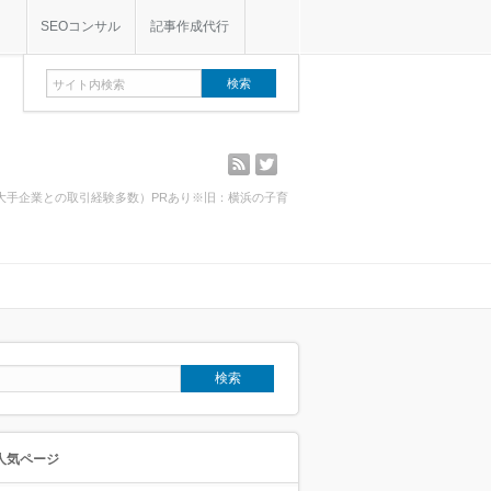
SEOコンサル
記事作成代行
rss
twitter
・大手企業との取引経験多数）PRあり※旧：横浜の子育
人気ページ