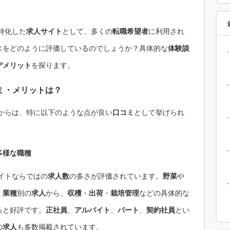
特化した
求人サイト
として、多くの
転職希望者
に利用され
スをどのように評価しているのでしょうか？具体的な
体験談
デメリット
を探ります。
ミ
・
メリット
は？
からは、特に以下のような点が良い
口コミ
として挙げられ
多様な
職種
イトならではの
求人数
の多さが評価されています。
野菜
や
・
業種
別の
求人
から、
収穫
・
出荷
・
栽培管理
などの具体的な
ると好評です。
正社員
、
アルバイト
、
パート
、
契約社員
とい
の
求人
も多数掲載されています。