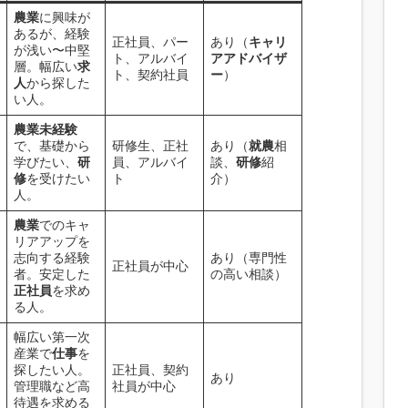
農業
に興味が
あるが、経験
正社員、パー
あり（
キャリ
が浅い〜中堅
ト、アルバイ
アアドバイザ
層。幅広い
求
ト、契約社員
ー
）
人
から探した
い人。
農業未経験
で、基礎から
研修生、正社
あり（
就農
相
学びたい、
研
員、アルバイ
談、
研修
紹
修
を受けたい
ト
介）
人。
農業
でのキャ
リアアップを
志向する経験
あり（専門性
正社員が中心
者。安定した
の高い相談）
正社員
を求め
る人。
幅広い第一次
産業で
仕事
を
探したい人。
正社員、契約
あり
管理職など高
社員が中心
待遇を求める