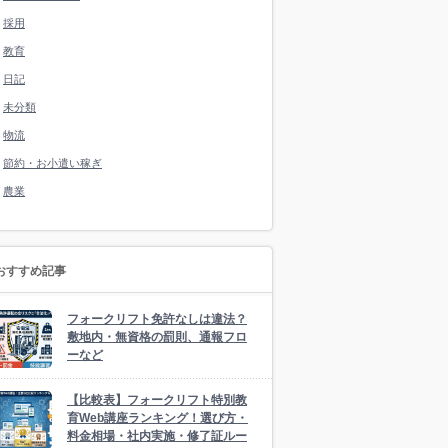
採用
教育
日記
未分類
物流
節約・お小遣い稼ぎ
農業
おすすめ記事
フォークリフト免許なしは違法？
敷地内・無資格の罰則、通報フロ
ーなど
【比較表】フォークリフト特別教
育Web講座ランキング！選び方・
料金相場・社内実施・修了証ルー