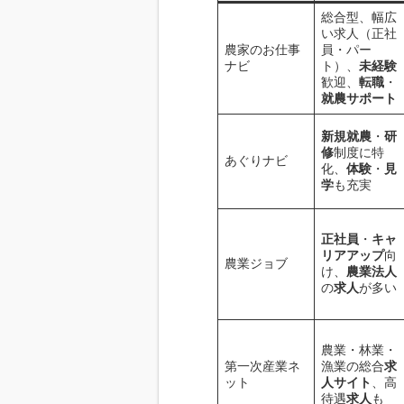
総合型、幅広
い求人（正社
農家のお仕事
員・パー
ナビ
ト）、
未経験
歓迎、
転職
・
就農サポート
新規就農
・
研
修
制度に特
あぐりナビ
化、
体験
・
見
学
も充実
正社員
・
キャ
リアアップ
向
農業ジョブ
け、
農業法人
の
求人
が多い
農業・林業・
第一次産業ネ
漁業の総合
求
ット
人サイト
、高
待遇
求人
も