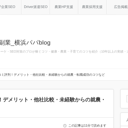
F企業SEO
Driver派遣SEO
農業HP支援
農業採用支援
広告掲載
副業_横浜パパblog
bマーケ・SEO対策のプロが稼ぐコツ・健康・農業・子育てのコツを紹介（10年以上の実績
コミ評判！デメリット・他社比較・未経験からの就農・転職成功のコツなど
！デメリット・他社比較・未経験からの就農・
この記事は11分で読めます