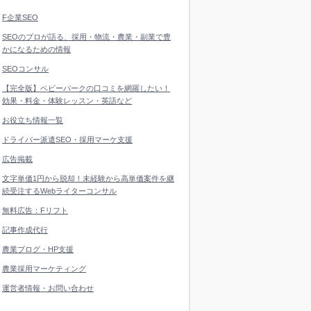
F企業SEO
SEOのプロが語る、採用・物流・農業・副業で豊
かになるための情報
SEOコンサル
【完全版】ベビーパークの口コミを網羅したい！
効果・料金・体験レッスン・英語など
お役立ち情報一覧
ドライバー派遣SEO・採用マーケ支援
広告掲載
文字単価1円から脱却！未経験から高単価案件を継
続受注するWebライターコンサル
無料広告：Fリフト
記事作成代行
農業ブログ・HP支援
農業採用マーケティング
運営者情報・お問い合わせ