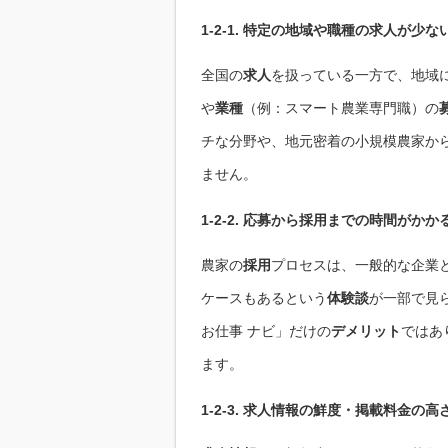
1-2-1. 特定の地域や職種の
求人
が少な
全国の
求人
を扱っている一方で、地域
や
業種
（例：スマート農業専門職）の
チな分野や、地元密着の小規模農家か
ません。
1-2-2. 応募から
採用
までの時間がかか
農家の
採用
プロセスは、一般的な企業
ケースもあるという
体験談
が一部で見
お仕事 ナビ」だけの
デメリット
ではあ
ます。
1-2-3.
求人情報
の鮮度・
掲載料金
の高