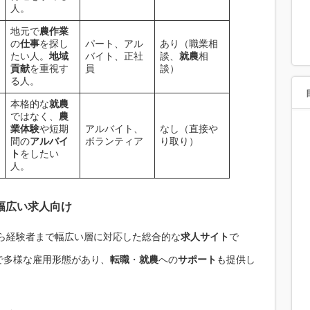
人。
地元で
農作業
の
仕事
を探し
パート、アル
あり（職業相
たい人。
地域
バイト、正社
談、
就農
相
貢献
を重視す
員
談）
る人。
本格的な
就農
ではなく、
農
業体験
や短期
アルバイト、
なし（直接や
間の
アルバイ
ボランティア
り取り）
ト
をしたい
人。
幅広い
求人
向け
ら経験者まで幅広い層に対応した総合的な
求人サイト
で
で多様な雇用形態があり、
転職
・
就農
への
サポート
も提供し