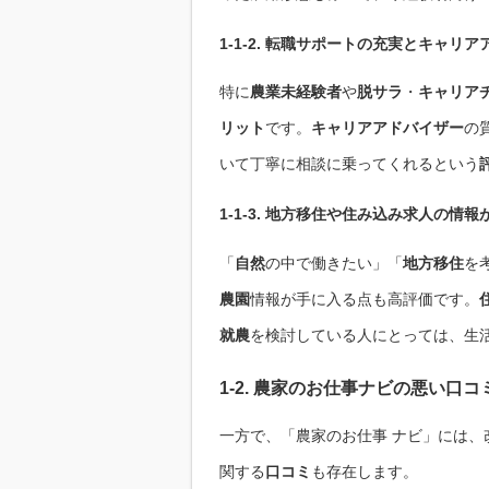
1-1-2. 転職サポートの充実と
キャリア
特に
農業未経験者
や
脱サラ
・
キャリア
リット
です。
キャリアアドバイザー
の
いて丁寧に相談に乗ってくれるという
1-1-3.
地方移住
や
住み込み
求人の情報
「
自然
の中で働きたい」「
地方移住
を
農園
情報が手に入る点も高評価です。
就農
を検討している人にとっては、生
1-2. 農家のお仕事ナビの
悪い口コ
一方で、「農家のお仕事 ナビ」には
関する
口コミ
も存在します。