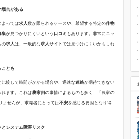
い場合がある
によっては
求人
数が限られるケースや、希望する特定の
作物
募集
が見つかりにくいという
口コミ
もあります。非常にニッ
らの
求人
は、一般的な
求人サイト
では見つけにくいかもしれ
ることも
と比較して時間がかかる場合や、迅速な
連絡
が期待できない
られます。これは
農家
側の事情によるものも多く、「農家の
りませんが、求職者にとっては
不安
を感じる要因となり得
さと
システム障害
リスク