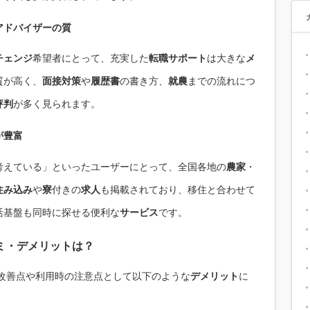
アドバイザー
の質
チェンジ
希望者にとって、充実した
転職サポート
は大きな
メ
質が高く、
面接対策
や
履歴書
の書き方、
就農
までの流れにつ
評判
が多く見られます。
が豊富
考えている」といったユーザーにとって、全国各地の
農家
・
住み込み
や
寮
付きの
求人
も掲載されており、移住と合わせて
活基盤も同時に探せる便利な
サービス
です。
ミ
・
デメリット
は？
、改善点や利用時の注意点として以下のような
デメリット
に