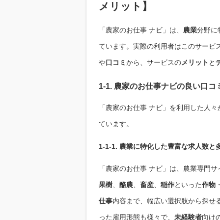
メリット
】
「農家のお仕事 ナビ」は、
農業
分野に
ています。実際の利用者はこのサービ
や
口コミ
から、サービスの
メリット
と
1-1. 農家のお仕事ナビの
良い口コ
「農家のお仕事 ナビ」を利用した人々
ています。
1-1-1. 農業に特化した豊富な
求人数
と
「農家のお仕事 ナビ」は、農業専門サ
果樹
、
酪農
、
畜産
、
稲作
といった
作物
仕事
内容まで、幅広い選択肢から探せ
った雇用形態も様々で、
未経験者
向け