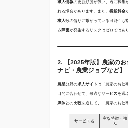
求人情報
の更新頻度が低い、既に募集
れる場合があります。また、
掲載料金
求人
数の偏りに繋がっている可能性も
ム障害
が発生するリスクはゼロではあ
2. 【2025年版】農家の
ナビ
・
農業ジョブ
など】
農業
分野の
求人サイト
は「農家のお仕
目的に合わせて、最適な
サービス
を選
媒体
との
比較
を通じて、「農家のお仕
主な特徴・強
サービス名
み