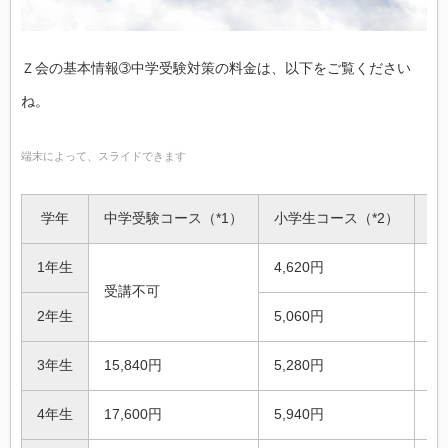
Ｚ会の基本情報➂中学受験対策の料金は、以下をご覧ください
ね。
端末によって、スライドできます
学年
中学受験コース（*1）
小学生コース（*2）
小
1年生
4,620円
3,
受講不可
2年生
5,060円
3,
3年生
15,840円
5,280円
7,
4年生
17,600円
5,940円
7,