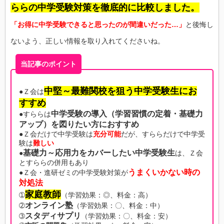
ららの中学受験対策を徹底的に比較しました。
「お得に中学受験できると思ったのが間違いだった…」
と後悔し
ないよう、正しい情報を取り入れてくださいね。
当記事のポイント
中堅～最難関校を狙う中学受験生にお
●Ｚ会は
すすめ
中学受験の導入（学習習慣の定着・基礎力
●すららは
アップ）を図りたい方におすすめ
●Ｚ会だけで中学受験は
充分可能
だが、すららだけで中学受
験は
難しい
基礎力～応用力をカバーしたい中学受験生
●
は、Ｚ会
とすららの併用もあり
うまくいかない時の
●Ｚ会・進研ゼミの中学受験対策が
対処法
家庭教師
➀
（学習効果：◎、料金：高）
オンライン塾
➁
（学習効果：〇、料金：中）
スタディサプリ
➂
（学習効果：〇、料金：安）