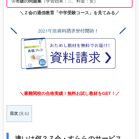
➃
市販の問題集
（学習効果：△、料金：安）
＼Ｚ会の通信教育「中学受験コース」を見てみる／
＼最難関校の合格実績！無料お試し教材をGET！／
目次
[
見る
]
違いは何？Ｚ会・すららのサービス