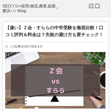
rss
twitter
SEOプロ×採用,物流,農業,副業_
横浜パパblog
【違い】Ｚ会・すららの中学受験を徹底比較！口
コミ評判＆料金は？失敗の避け方も要チェック！
この記事は51分で読めます