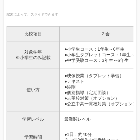
端末によって、スライドできます
比較項目
Ｚ会
●小学生コース：1年生～6年生
対象学年
●小学生タブレットコース：1年生～6
※小学生のみ記載
●中学受験コース：3年生～6年生
●映像授業（タブレット学習）
●テキスト
●添削
使い方
●個別指導（定期面談）
●志望校対策（オプション）
●公立中高一貫校対策（オプション）
学習レベル
最難関レベル
●1日：約40分
学習時間
※小学3年生中学受験コース