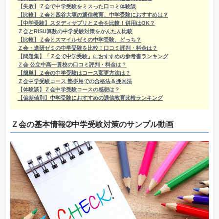
【失敗】Ｚ会で中学受験をミスった口コミ体験談
【比較】Ｚ会と四谷大塚の通信教育、中学受験におすすめは？
【中学受験】スタディサプリとＺ会を比較！併用はOK？
Ｚ会とRISU算数の中学受験対策をかんたん比較
【比較】Ｚ会とスマイルゼミの中学受験、どっち？
Ｚ会・進研ゼミの中学受験を比較！口コミ評判・料金は？
【問題集】「Ｚ会で中学受験」におすすめの参考書ランキング
Ｚ会 公立中高一貫校の口コミ評判・料金は？
【簡単】Ｚ会の中学受験はコース変更方法は？
Ｚ会中学受験コース 塾併用での合格法＆挽回法
【体験談】Ｚ会中学受験コースの感想は？
【偏差値別】中学受験におすすめの通信教育比較ランキング
Ｚ会の基本情報➁中学受験対策のサンプル動画