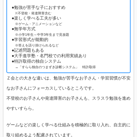
●勉強が苦手な子におすすめ
※不登校・発達障害含む
●楽しく学べる工夫が多い
※ゲーム・アニメーションなど
●無学年方式
※小学1年生～中学3年生まで見放題
●学習形式が能動的
※答えを語り掛けられるなど
●記述問題もある
●大手進学塾・名門校での利用実績あり
●特許取得の独自システム
→「すらら独自のつまずき診断システム」 特許取得
Ｚ会との大きな違いは、勉強が苦手なお子さん・学習習慣が不安
なお子さんにフォーカスしているところです。
不登校のお子さんや発達障害のお子さんも、スラスラ勉強を進め
やすいすらら。
ゲームなどの楽しく学べる仕組みを積極的に取り入れ、自主的に
取り組めるよう配慮されています。