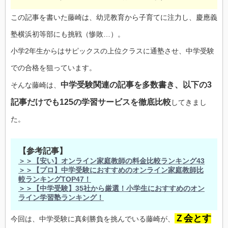
この記事を書いた藤崎は、幼児教育から子育てに注力し、慶應義
塾横浜初等部にも挑戦（惨敗…）。
小学2年生からはサピックスの上位クラスに通塾させ、中学受験
での合格を狙っています。
中学受験関連の記事を多数書き、以下の3
そんな藤崎は、
記事だけでも125の学習サービスを徹底比較
してきまし
た。
【参考記事】
＞＞【安い】オンライン家庭教師の料金比較ランキング43
＞＞【プロ】中学受験におすすめのオンライン家庭教師比
較ランキングTOP47！
＞＞【中学受験】35社から厳選！小学生におすすめのオン
ライン学習塾ランキング！
Ｚ会とす
今回は、中学受験に真剣勝負を挑んでいる藤崎が、