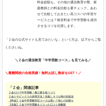
料金総額も。その他の通信教育や塾、家
庭教師との料金比較も要チェック。あわ
せて比較しておきたい高コスパの学習サ
ービスとは？格安料金で中学受験を成功
させるコツを伝授します。
「Ｚ会の公式サイトも見てみたいな」という方は、以下からご覧
くださいね。
＼Ｚ会の通信教育「中学受験コース」を見てみる／
＼最難関校の合格実績！無料お試し教材をGET！／
「Ｚ会」関連記事
Ｚ会だけで中学受験！御三家を狙うコツ
Ｚ会とサピックスの併用方法！失敗しそうな時の対処法
【料金】Ｚ会中学受験対応コースは高い？他との比較も
【失敗】Ｚ会で中学受験をミスった口コミ体験談