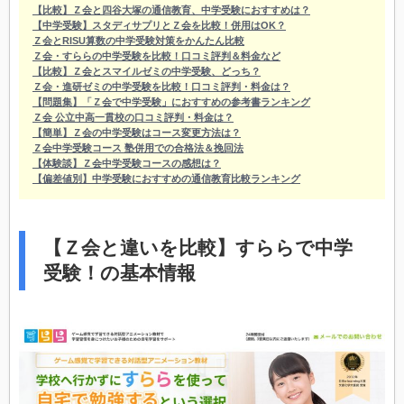
【比較】Ｚ会と四谷大塚の通信教育、中学受験におすすめは？
【中学受験】スタディサプリとＺ会を比較！併用はOK？
Ｚ会とRISU算数の中学受験対策をかんたん比較
Ｚ会・すららの中学受験を比較！口コミ評判＆料金など
【比較】Ｚ会とスマイルゼミの中学受験、どっち？
Ｚ会・進研ゼミの中学受験を比較！口コミ評判・料金は？
【問題集】「Ｚ会で中学受験」におすすめの参考書ランキング
Ｚ会 公立中高一貫校の口コミ評判・料金は？
【簡単】Ｚ会の中学受験はコース変更方法は？
Ｚ会中学受験コース 塾併用での合格法＆挽回法
【体験談】Ｚ会中学受験コースの感想は？
【偏差値別】中学受験におすすめの通信教育比較ランキング
【Ｚ会と違いを比較】すららで中学
受験！の基本情報