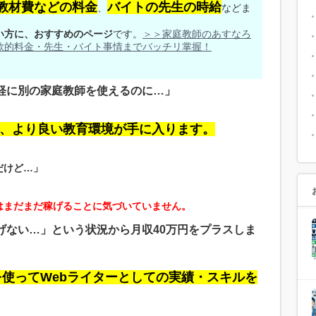
教材費などの料金
バイトの先生の時給
、
などま
い方に、おすすめのページ
です。
＞＞家庭教師のあすなろ
欺的料金・先生・バイト事情までバッチリ掌握！
軽に別の家庭教師を使えるのに…」
、より良い教育環境が手に入ります。
だけど…」
はまだまだ稼げることに気づいていません。
げない…」という状況から月収40万円をプラスしま
使ってWebライターとしての実績・スキルを