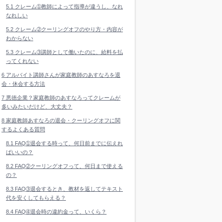
5.1
クレーム➀教師によって指導が違うし、なれ
なれしい
5.2
クレーム➁クーリングオフのやり方・内容が
わからない
5.3
クレーム➂講師として働いたのに、給料を払
ってくれない
6
アルバイト講師さんが家庭教師のあすなろを退
会・休会する方法
7
悪徳企業？家庭教師のあすなろってクレームが
多いみたいだけど、大丈夫？
8
家庭教師あすなろの退会・クーリングオフに関
するよくある質問
8.1
FAQ➀退会する時って、何日前までに伝えれ
ばいいの？
8.2
FAQ➁クーリングオフって、何日まで使える
の？
8.3
FAQ➂退会するとき、教材を返してテキスト
代を安くしてもらえる？
8.4
FAQ➃退会時の違約金って、いくら？