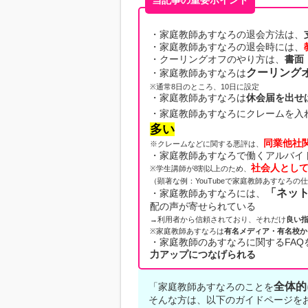
当記事の重要ポイント
・家庭教師あすなろの退会方法は、
・家庭教師あすなろの退会時には、
・クーリングオフのやり方は、
書面
クーリング
・家庭教師あすなろは
※通常8日のところ、10日に設定
・家庭教師あすなろは
休会届を出せ
・家庭教師あすなろにクレームを入
多い
同業他社
※クレームなどに関する悪評は、
・家庭教師あすなろで働くアルバイ
社会人とし
※学生講師が8割以上のため、
（顕著な例：YouTubeで家庭教師あすなろ
「ネッ
・家庭教師あすなろには、
配の声が寄せられている
→利用者から信頼されており、それだけ
良い
※家庭教師あすなろは
有名メディア・有名校か
・家庭教師のあすなろに関するFAQ
力アップにつなげられる
全体的
「家庭教師あすなろのことを
そんな方は、以下のガイドページを