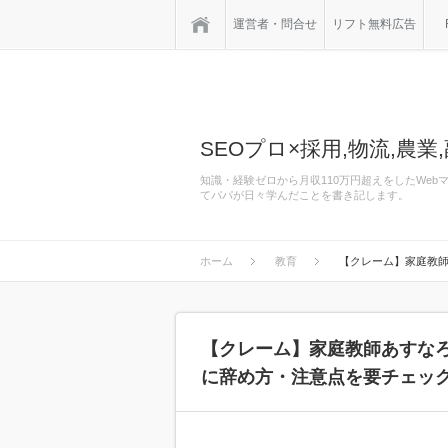
ホーム
運営者・問合せ
リフト無料広告
SEOプロ×採用,物流,農業,
知識・経験ゼロから月収110万円超えをしたWe
てパパが日々学んだことを書き記します。
ホーム
教育
【クレーム】家庭教
【クレーム】家庭教師あすな
に辞め方・注意点を要チェッ