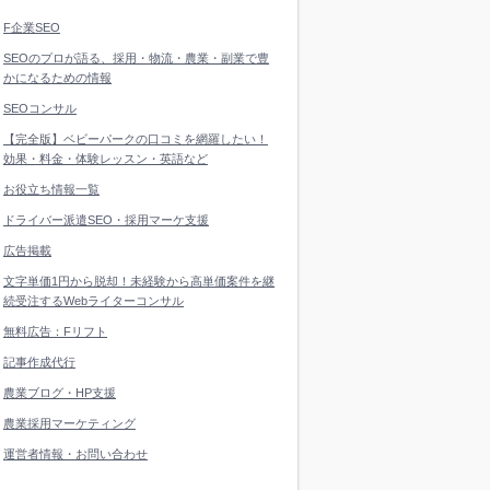
F企業SEO
SEOのプロが語る、採用・物流・農業・副業で豊
かになるための情報
SEOコンサル
【完全版】ベビーパークの口コミを網羅したい！
効果・料金・体験レッスン・英語など
お役立ち情報一覧
ドライバー派遣SEO・採用マーケ支援
広告掲載
文字単価1円から脱却！未経験から高単価案件を継
続受注するWebライターコンサル
無料広告：Fリフト
記事作成代行
農業ブログ・HP支援
農業採用マーケティング
運営者情報・お問い合わせ