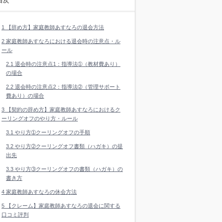
目次
1
【辞め方】家庭教師あすなろの退会方法
2
家庭教師あすなろにおける退会時の注意点・ル
ール
2.1
退会時の注意点1：指導法➀（教材費あり）
の場合
2.2
退会時の注意点2：指導法➁（管理サポート
費あり）の場合
3
【契約の辞め方】家庭教師あすなろにおけるク
ーリングオフのやり方・ルール
3.1
やり方➀クーリングオフの手順
3.2
やり方➁クーリングオフ書類（ハガキ）の提
出先
3.3
やり方➂クーリングオフの書類（ハガキ）の
書き方
4
家庭教師あすなろの休会方法
5
【クレーム】家庭教師あすなろの退会に関する
口コミ評判