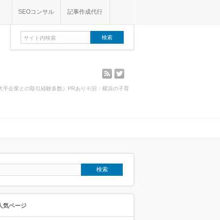
SEOコンサル
記事作成代行
rss
twitter
・大手企業との取引経験多数）PRあり※旧：横浜の子育
人気ページ