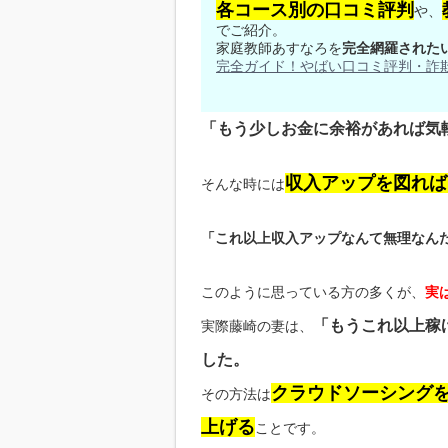
各コース別の口コミ評判
や、
でご紹介。
家庭教師あすなろを
完全網羅された
完全ガイド！やばい口コミ評判・詐
「もう少しお金に余裕があれば気
収入アップを図れば
そんな時には
「これ以上収入アップなんて無理なん
このように思っている方の多くが、
実
「もうこれ以上稼
実際藤崎の妻は、
した。
クラウドソーシングを
その方法は
上げる
ことです。