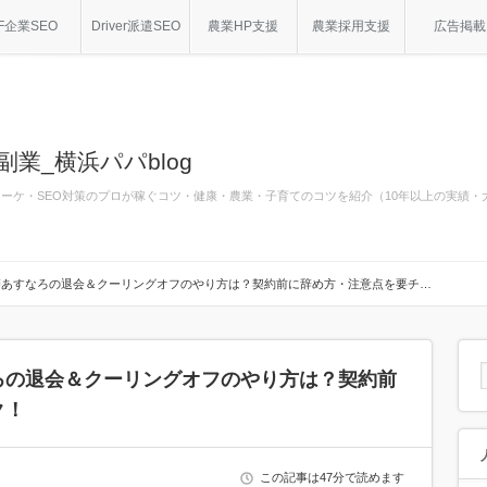
F企業SEO
Driver派遣SEO
農業HP支援
農業採用支援
広告掲載
副業_横浜パパblog
bマーケ・SEO対策のプロが稼ぐコツ・健康・農業・子育てのコツを紹介（10年以上の実績
師あすなろの退会＆クーリングオフのやり方は？契約前に辞め方・注意点を要チ…
ろの退会＆クーリングオフのやり方は？契約前
ク！
この記事は47分で読めます