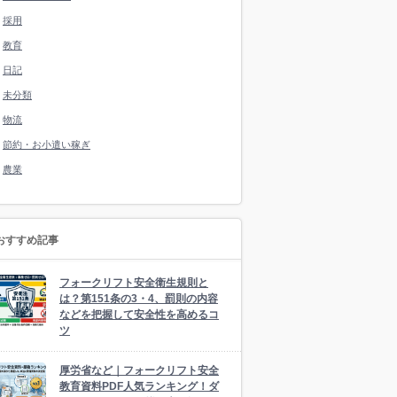
採用
教育
日記
未分類
物流
節約・お小遣い稼ぎ
農業
おすすめ記事
フォークリフト安全衛生規則と
は？第151条の3・4、罰則の内容
などを把握して安全性を高めるコ
ツ
厚労省など｜フォークリフト安全
教育資料PDF人気ランキング！ダ