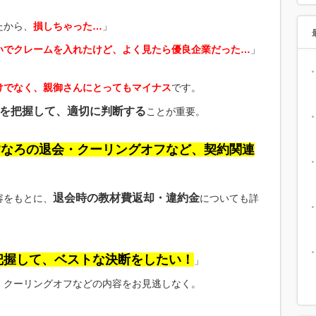
たから、
損しちゃった…
」
いでクレームを入れたけど、よく見たら優良企業だった…
」
けでなく、親御さんにとってもマイナス
です。
を把握して、適切に判断する
ことが重要。
すなろの退会・クーリングオフなど、契約関連
。
退会時の教材費返却・違約金
容をもとに、
についても詳
把握して、ベストな決断をしたい！
」
・クーリングオフなどの内容をお見逃しなく。