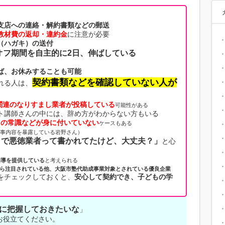
支店への連絡・解約書類などの郵送
教材費の返却・違約金
に注意が必要
（ハガキ）の送付
オフ期間を自主的に2日、伸ばしている
ば、お休みすることも可能
契約書類などを確認していない人が
れる人は、
関連のなりすまし業者が投稿している
可能性がある
ト講師さんの中には、辞め方がわからない方もいる
ての常識などが身に付いていない
ケースもある
の仕事内容を暴露している岩野さん）
トで悪徳業者って書かれてたけど、大丈夫？」
と心
指導を提供している
と考えられる
ら注目されている他、大阪市塾代助成事業対象とされている優良企業
をチェックしておくと、
安心して契約でき、子どもの学
に把握しておきたいな
」
お役立てください。