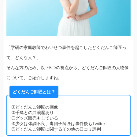
「学研の家庭教師でわいせつ事件を起こしたどくだんご師匠っ
て、どんな人？」
そんな方のため、以下5つの視点から、どくだんご師匠の人物像
について、ご紹介しますね。
どくだんご師匠とは？
➀どくだんご師匠の画像
➁千鳥との共演歴あり
➂グッズ販売もしている
➃少女は体調不良、毒団子師匠は事件後もTwitter
➄どくだんご師匠に関するその他の口コミ評判