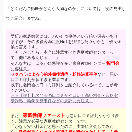
「どくだんご師匠がどんな人物なのか」については、次の見出し
でご紹介しますね。
学研の家庭教師には、わいせつ事件という暗い過去があり
ますが、その後顧客満足度No1を獲得した点からも、優良企
業と言えます。
「もしかしたら、本当に注意すべき家庭教師センターっ
て、他にあるんじゃ…！」
名門会
そんな方は、はるかに悪評が多い家庭教師センター
に要注意。
セクハラによる心的外傷後遺症
・
粉飾決算事件
など、悪い
口コミ評判が多すぎる業者です。
以下に名門会の口コミ評判をご紹介しているので、ご参考
ください。
＞＞【評判】名門会の口コミがやばい！高い料金・合格実
績詐称・粉飾決算事件などの悪評に要注意！
家庭教師ファースト
また、
も悪い口コミ評判がかなり多
く、注意が必要な家庭教師センターです。
「かなり安い料金だと思ったのに、実際に入会してみた
ら、
料金が高くなったり指導の質が低かったりして、ムチ