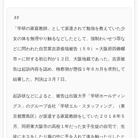
「学研の家庭教師」として派遣されて勉強を教えていた少
女の体を無理やり触るなどしたとして、強制わいせつ罪な
どに問われた自営業吉原俊哉被告（５９）＝大阪府四條畷
市＝に対する初公判が１２日、大阪地裁であった。吉原被
告は起訴内容を認め、検察側が懲役１年６カ月を求刑して
結審した。判決は３月７日。
起訴状などによると、被告は出版大手「学研ホールディン
グス」のグループ会社「学研エル・スタッフィング」（東
京都豊島区）が派遣する家庭教師をしていた２０１８年５
月、同府東大阪市の高校１年だった女子生徒の自宅で、生
徒にキスをしたり服の中に手を入れて体を触ったりしたと