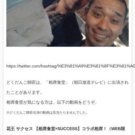
https://twitter.com/hashtag/%E3%81%A9%E3%81%8F%E3%
どくだんご師匠は、「相席食堂」（朝日放送テレビ）に出演され
たことがあります。
相席食堂が気になる方は、以下の動画をどうぞ。
※どくだんご師匠出演の動画は見当たりませんでした。
花王 サクセス 【相席食堂×SUCCESS】コラボ相席！（WEB限