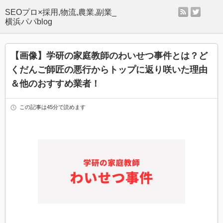
rss
twitter
SEOプロ×採用,物流,農業,副業_
横浜パパblog
【画像】学研の家庭教師のわいせつ事件とは？ど
くだんご師匠の悪行からトップに返り咲いた理由
＆他のおすすめ業者！
この記事は45分で読めます