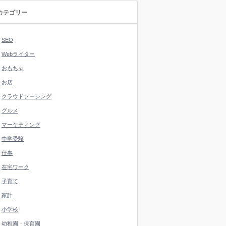
カテゴリー
SEO
Webライター
おもちゃ
お店
クラウドソーシング
グルメ
マーケティング
中学受験
仕事
在宅ワーク
子育て
家計
小学校
幼稚園・保育園