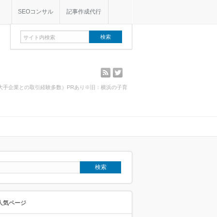
SEOコンサル
記事作成代行
rss
twitter
・大手企業との取引経験多数）PRあり※旧：横浜の子育
人気ページ