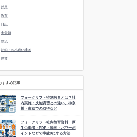
採用
教育
日記
未分類
物流
節約・お小遣い稼ぎ
農業
おすすめ記事
フォークリフト特別教育とは？社
内実施・技能講習との違い、神奈
川・東京での取得など
フォークリフト社内教育資料！厚
生労働省・PDF・動画・パワーポ
イントなどで事故0にする方法