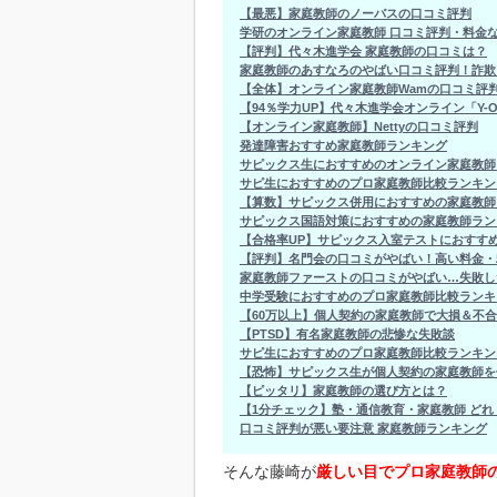
【最悪】家庭教師のノーバスの口コミ評判
学研のオンライン家庭教師 口コミ評判・料金
【評判】代々木進学会 家庭教師の口コミは？
家庭教師のあすなろのやばい口コミ評判！詐欺
【全体】オンライン家庭教師Wamの口コミ評
【94％学力UP】代々木進学会オンライン「Y-O
【オンライン家庭教師】Nettyの口コミ評判
発達障害おすすめ家庭教師ランキング
サピックス生におすすめのオンライン家庭教師
サピ生におすすめのプロ家庭教師比較ランキン
【算数】サピックス併用におすすめの家庭教師
サピックス国語対策におすすめの家庭教師ラン
【合格率UP】サピックス入室テストにおすす
【評判】名門会の口コミがやばい！高い料金・
家庭教師ファーストの口コミがやばい…失敗し
中学受験におすすめのプロ家庭教師比較ランキ
【60万以上】個人契約の家庭教師で大損＆不
【PTSD】有名家庭教師の悲惨な失敗談
サピ生におすすめのプロ家庭教師比較ランキン
【恐怖】サピックス生が個人契約の家庭教師を
【ピッタリ】家庭教師の選び方とは？
【1分チェック】塾・通信教育・家庭教師 ど
口コミ評判が悪い要注意 家庭教師ランキング
そんな藤崎が
厳しい目でプロ家庭教師