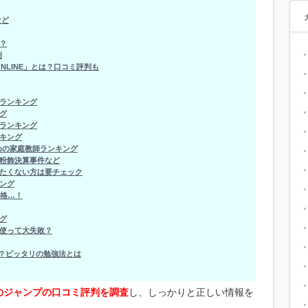
など
？
判
NLINE」とは？口コミ評判も
ランキング
グ
ランキング
キング
めの家庭教師ランキング
粉飾決算事件など
たくない方は要チェック
ング
合格…！
グ
使って大失敗？
れ？ピッタリの勉強法とは
のジャンプの口コミ評判を調査
し、しっかりと正しい情報を