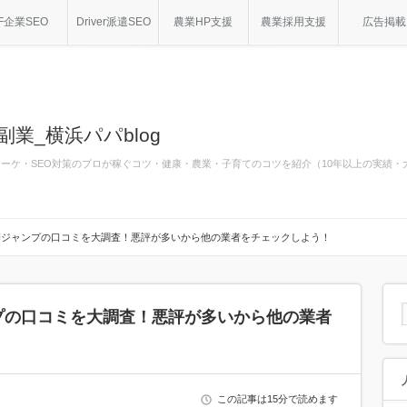
F企業SEO
Driver派遣SEO
農業HP支援
農業採用支援
広告掲載
副業_横浜パパblog
bマーケ・SEO対策のプロが稼ぐコツ・健康・農業・子育てのコツを紹介（10年以上の実績
師ジャンプの口コミを大調査！悪評が多いから他の業者をチェックしよう！
プの口コミを大調査！悪評が多いから他の業者
この記事は15分で読めます