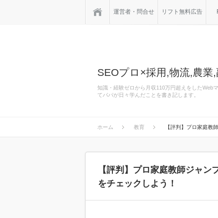
ホーム
運営者・問合せ
リフト無料広告
SEOプロ×採用,物流,農業,
知識・経験ゼロから月収110万円超えをしたWe
てパパが日々学んだことを書き記します。
ホーム
教育
【評判】プロ家庭教
【評判】プロ家庭教師ジャン
をチェックしよう！