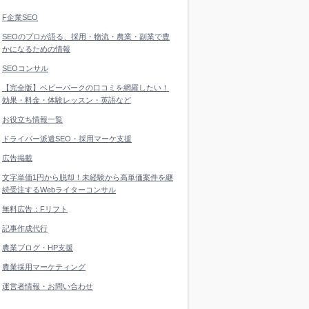
F企業SEO
SEOのプロが語る、採用・物流・農業・副業で豊
かになるための情報
SEOコンサル
【完全版】ベビーパークの口コミを網羅したい！
効果・料金・体験レッスン・英語など
お役立ち情報一覧
ドライバー派遣SEO・採用マーケ支援
広告掲載
文字単価1円から脱却！未経験から高単価案件を継
続受注するWebライターコンサル
無料広告：Fリフト
記事作成代行
農業ブログ・HP支援
農業採用マーケティング
運営者情報・お問い合わせ