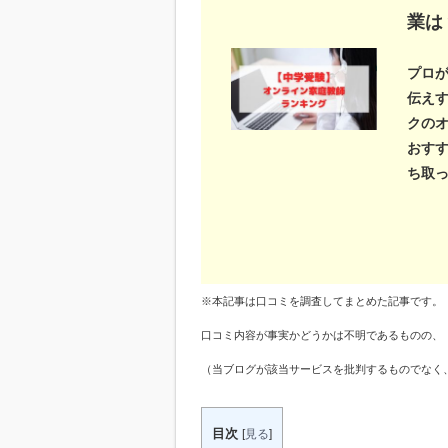
業は
プロ
伝えす
クの
おす
ち取
※本記事は口コミを調査してまとめた記事です。
口コミ内容が事実かどうかは不明であるものの、
（当ブログが該当サービスを批判するものでなく
目次
[
見る
]