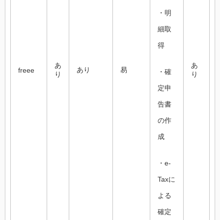
・明
細取
得
あ
あ
あり
易
freee
・確
り
り
定申
告書
の作
成
・e-
Taxに
よる
確定