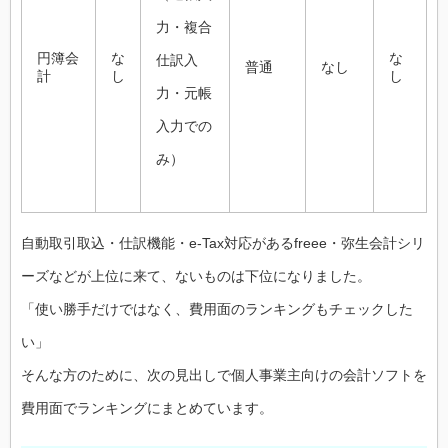
力・複合
円簿会
な
な
仕訳入
普通
なし
計
し
し
力・元帳
入力での
み）
自動取引取込・仕訳機能・e-Tax対応があるfreee・弥生会計シリ
ーズなどが上位に来て、ないものは下位になりました。
「使い勝手だけではなく、費用面のランキングもチェックした
い」
そんな方のために、次の見出しで個人事業主向けの会計ソフトを
費用面でランキングにまとめています。