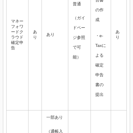
告書
普通
の作
（ガイ
成
マネー
フォワ
ドペー
ードク
あ
あ
あり
・e-
ラウド
り
り
ジ参照
確定申
Taxに
で可
告
よる
能）
確定
申告
書の
提出
一部あり
（通帳入