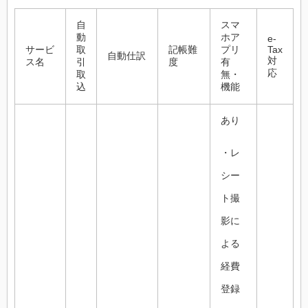
自
スマ
動
ホア
e-
サービ
取
記帳難
プリ
Tax
自動仕訳
対
ス名
引
度
有
応
取
無・
込
機能
あり
・レ
シー
ト撮
影に
よる
経費
登録