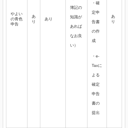
・確
簿記の
定申
やよい
あ
あ
知識が
の青色
あり
り
り
告書
申告
あれば
の作
なお良
成
い）
・e-
Taxに
よる
確定
申告
書の
提出