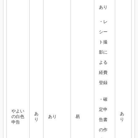
あり
・レ
シー
ト撮
影に
よる
経費
登録
・確
定申
やよい
あ
あ
の白色
あり
易
り
り
告書
申告
の作