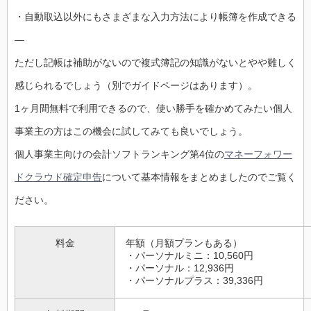
・自動取込以外にもさまざまな入力方法により帳簿を作成できる
—
ただし記帳は補助がないので複式簿記の知識がないとやや難しく
感じられるでしょう（別でガイドページはあります）。
1ヶ月間無料で利用できるので、使い勝手を確かめてみたい個人
事業主の方はこの機会に試してみても良いでしょう。
個人事業主向けの会計ソフトランキング第4位の
マネーフォワー
ドクラウド確定申告
について基本情報をまとめましたのでご覧く
ださい。
料金
年額（月額プランもある）
・パーソナルミニ：10,560円
・パーソナル：12,936円
・パーソナルプラス：39,336円