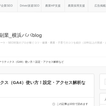
F企業SEO
Driver派遣SEO
農業HP支援
農業採用支援
広告掲載
副業_横浜パパblog
bマーケ・SEO対策のプロが稼ぐコツ・健康・農業・子育てのコツを紹介（10年以上の実績
eアナリティクス（GA4）使い方！設定・アクセス解析など
ティクス（GA4）使い方！設定・アクセス解析な
この記事は10分で読めます