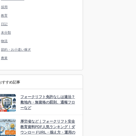
採用
教育
日記
未分類
物流
節約・お小遣い稼ぎ
農業
おすすめ記事
フォークリフト免許なしは違法？
敷地内・無資格の罰則、通報フロ
ーなど
厚労省など｜フォークリフト安全
教育資料PDF人気ランキング！ダ
ウンロードURL・揃え方・運用の