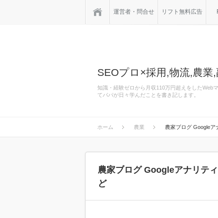
ホーム
運営者・問合せ
リフト無料広告
SEOプロ×採用,物流,農業,
知識・経験ゼロから月収110万円超えをしたWe
てパパが日々学んだことを書き記します。
ホーム
農業
農家ブログ Googl
農家ブログ Googleアナリ
ど