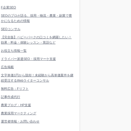
F企業SEO
SEOのプロが語る、採用・物流・農業・副業で豊
かになるための情報
SEOコンサル
【完全版】ベビーパークの口コミを網羅したい！
効果・料金・体験レッスン・英語など
お役立ち情報一覧
ドライバー派遣SEO・採用マーケ支援
広告掲載
文字単価1円から脱却！未経験から高単価案件を継
続受注するWebライターコンサル
無料広告：Fリフト
記事作成代行
農業ブログ・HP支援
農業採用マーケティング
運営者情報・お問い合わせ