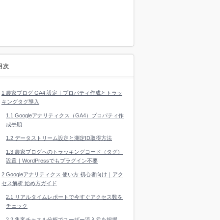
目次
1
農家ブログ GA4 設定｜プロパティ作成とトラッ
キングタグ導入
1.1
Googleアナリティクス（GA4）プロパティ作
成手順
1.2
データストリーム設定と測定ID取得方法
1.3
農家ブログへのトラッキングコード（タグ）
設置｜WordPressでもプラグイン不要
2
Googleアナリティクス 使い方 初心者向け｜アク
セス解析 始め方ガイド
2.1
リアルタイムレポートで今すぐアクセス数を
チェック
2.2
集客チャネル分析でユーザー流入元を把握