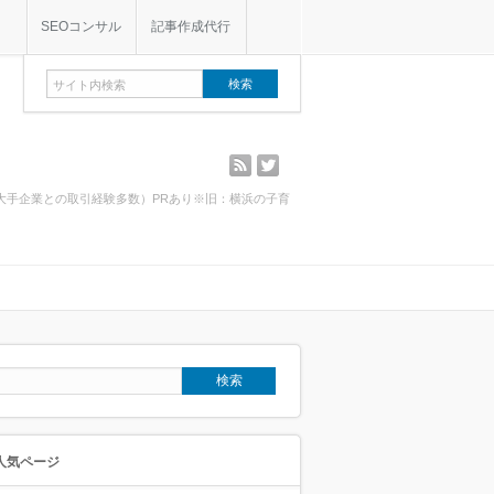
SEOコンサル
記事作成代行
rss
twitter
・大手企業との取引経験多数）PRあり※旧：横浜の子育
人気ページ