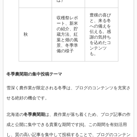
ば）
豊穣の喜び
収穫祭レポ
と、来る冬
ート、新米
への備えを
の紹介、貯
伝える。感
秋
蔵方法、紅
謝の気持ち
葉と畑の風
を込めたコ
景、冬季準
ンテンツ
備の様子
も。
冬季農閑期の集中投稿テーマ
雪深く農作業が限定される冬季は、ブログのコンテンツを充実さ
せる絶好の機会です。
北海道の
冬季農閑期
は、農作業が落ち着くため、ブログ記事の作
成と公開に集中できる貴重な期間です[6]。この期間を有効活用
し、質の高い記事を集中して投稿することで、ブログのコンテン