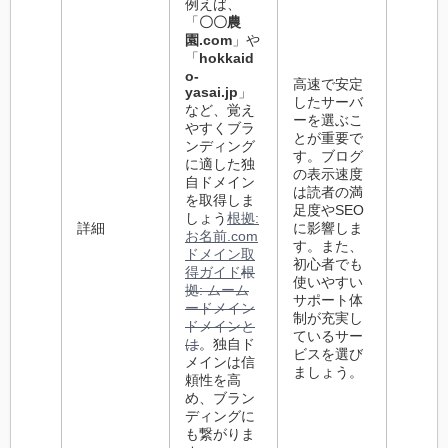
例えば、
「
〇〇農
園.com
」や
「
hokkaid
o-
高速で安定
yasai.jp
」
したサーバ
など、覚え
ーを選ぶこ
やすくブラ
とが重要で
ンディング
す。ブログ
に適した独
の表示速度
自ドメイン
は読者の満
を取得しま
足度やSEO
しょう
根拠:
詳細
に影響しま
お名前.com
す。また、
ドメイン取
初心者でも
得ガイド
根
使いやすい
拠: ムーム
サポート体
ードメイン
制が充実し
ドメインと
ているサー
は
。独自ド
ビスを選び
メインは信
ましょう。
頼性を高
め、ブラン
ディングに
も繋がりま