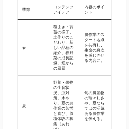
コンテンツ
内容のポイ
季節
アイデア
ント
種まき・育
苗の様子、
農作業のス
土作りのこ
タート地点
だわり、新
を共有し、
春
しい品種の
生命の息吹
紹介、春野
を感じさせ
菜の成長記
る内容に。
録、畑から
の風景
野菜・果物
の生育状
況、虫対
旬の農産物
策、水や
の瑞々しさ
り、夏の農
や、夏なら
夏
作業の苦労
ではの活気
と喜び、収
ある農作業
穫体験の募
を伝える。
集（あれ