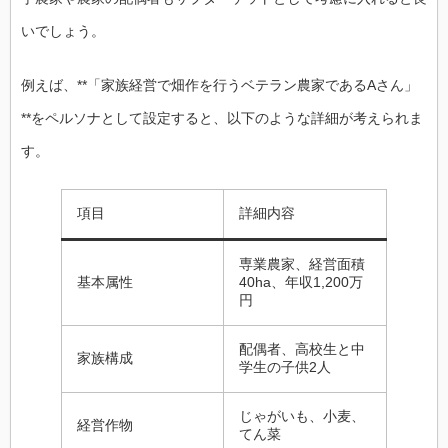
いでしょう。
例えば、**「家族経営で畑作を行うベテラン農家であるAさん」
**をペルソナとして設定すると、以下のような詳細が考えられま
す。
項目
詳細内容
専業農家、経営面積
基本属性
40ha、年収1,200万
円
配偶者、高校生と中
家族構成
学生の子供2人
じゃがいも、小麦、
経営作物
てん菜