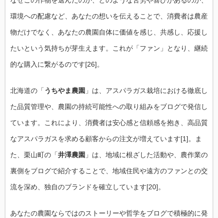
なぜこの作物を選んだのか、どのような苦労や喜びがあるのか、
環境への配慮など、あなたの想いを伝えることで、消費者は農産
物だけでなく、あなたの農園自体に価値を感じ、共感し、応援し
たいという気持ちが芽生えます。これが「ファン」となり、継続
的な購入に繋がるのです[26]。
北海道の「
うちやま農園
」は、アスパラガス栽培における徹底し
た品質管理や、農園の持続可能性への取り組みをブログで発信し
ています。これにより、消費者は安心感と信頼感を抱き、高品質
なアスパラガスを求める顧客からの注文が増えています[1]。ま
た、栗山町の「
井澤農園
」は、地域に根ざした活動や、農作業の
裏側をブログで紹介することで、地域住民や遠方のファンとの交
流を深め、独自のブランドを確立しています[20]。
あなたの農園ならではのストーリーや哲学をブログで積極的に発