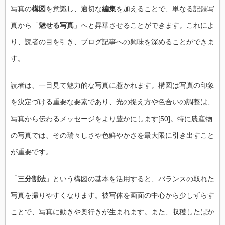
写真の
構図
を意識し、適切な
編集
を加えることで、単なる記録写
真から「
魅せる写真
」へと昇華させることができます。これによ
り、読者の目を引き、ブログ記事への興味を深めることができま
す。
読者は、一目見て魅力的な写真に惹かれます。構図は写真の印象
を決定づける重要な要素であり、光の捉え方や色合いの調整は、
写真から伝わるメッセージをより豊かにします[50]。特に農産物
の写真では、その瑞々しさや色鮮やかさを最大限に引き出すこと
が重要です。
「
三分割法
」という構図の基本を活用すると、バランスの取れた
写真を撮りやすくなります。被写体を画面の中心から少しずらす
ことで、写真に動きや奥行きが生まれます。また、収穫したばか