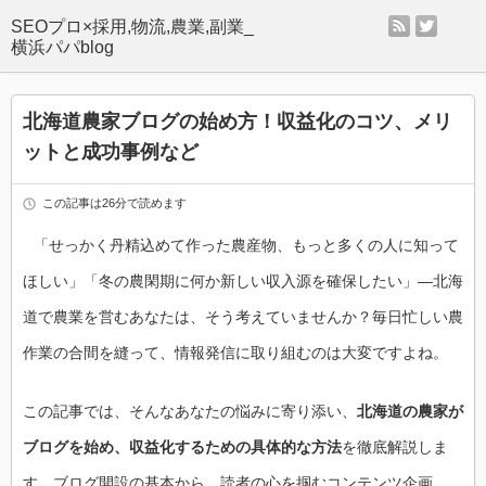
rss
twitter
SEOプロ×採用,物流,農業,副業_
横浜パパblog
北海道農家ブログの始め方！収益化のコツ、メリ
ットと成功事例など
この記事は26分で読めます
「せっかく丹精込めて作った農産物、もっと多くの人に知って
ほしい」「冬の農閑期に何か新しい収入源を確保したい」—北海
道で農業を営むあなたは、そう考えていませんか？毎日忙しい農
作業の合間を縫って、情報発信に取り組むのは大変ですよね。
この記事では、そんなあなたの悩みに寄り添い、
北海道の農家が
ブログを始め、収益化するための具体的な方法
を徹底解説しま
す。ブログ開設の基本から、読者の心を掴むコンテンツ企画、